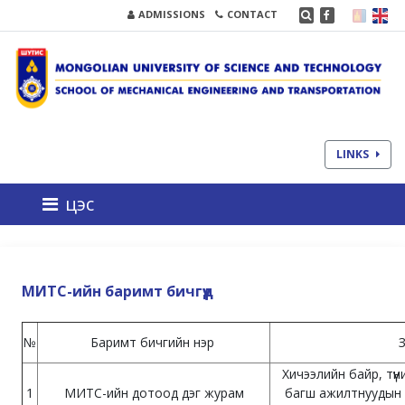
ADMISSIONS
CONTACT
LINKS
цэс
МИТС-ийн баримт бичгүүд
№
Баримт бичгийн нэр
Хичээлийн байр, тү
1
МИТС-ийн дотоод дэг журам
багш ажилтнуудын 