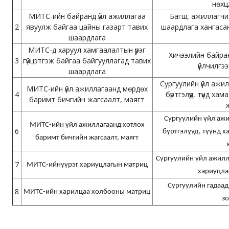
нөхцл
МИТС-ийн байранд үйл ажиллагаа
Багш, ажиллагчи
2
явуулж байгаа цайны газарт тавих
шаардлага хангасан
шаардлага
МИТС-д харуул хамгаалалтын үүрэг
Хичээлийн байра
3
гүйцэтгэж байгаа байгууллагад тавих
үйлчилгээ
шаардлага
Сургуулийн үйл ажи
МИТС-ийн үйл ажиллагаанд мөрдөх
4
бүртгэлүүд, түүнд х
баримт бичгийн жагсаалт, маягт
Сургуулийн үйл ажи
МИТС-ийн үйл ажиллагаанд хөтлөх
6
бүртгэлүүд, түүнд х
баримт бичгийн жагсаалт, маягт
Сургуулийн үйл ажилл
7
МИТС-ийнүүрэг хариуцлагын матриц
хариуцла
Сургуулийн гадаад
8
МИТС-ийн харилцаа холбооны матриц
з