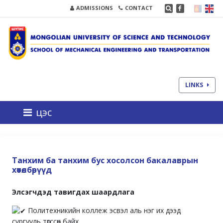
ADMISSIONS
CONTACT
LINKS
цэс
Танхим ба танхим бус хосолсон бакалаврын
хөтөлбөрүүд
Элсэгчдэд тавигдах шаардлага
Политехникийн коллеж эсвэл аль нэг их дээд
сургууль төгссөн байх