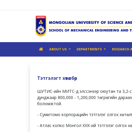
ABOUT US
DEPARTMENTS
RESEARCH 
Тэтгэлэгт хөтөлбөр
ШУТИС-ийн МИТС-д элссэнээр оюутан та 3,2-с 
дунджаар 800,000 - 1,200,000 төгрөгийн дараах
боломжтой.
- Сумитомо корпорацийн тэтгэлэг олгох хөтөл
- Атлас копко Монгол ХХК-ий тэтгэлэг олгох х