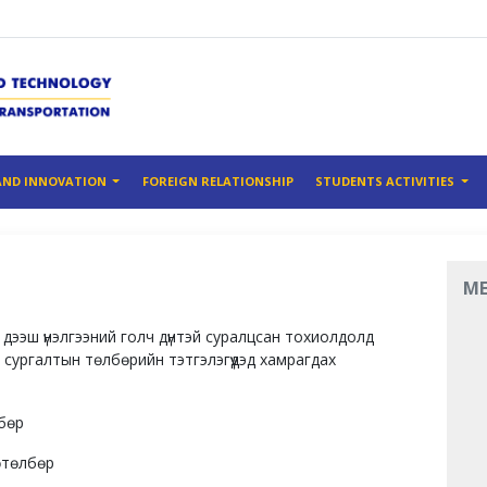
AND INNOVATION
FOREIGN RELATIONSHIP
STUDENTS ACTIVITIES
M
дээш үнэлгээний голч дүнтэй суралцсан тохиолдолд
 сургалтын төлбөрийн тэтгэлэгүүдэд хамрагдах
бөр
өтөлбөр