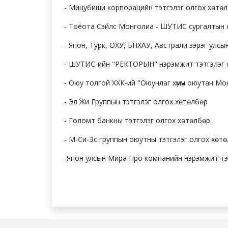
- Мицубиши корпорацийн тэтгэлэг олгох хөтө
- Тоёота Сэйлс Монголиа - ШУТИС сургалтын с
- Япон, Турк, ОХУ, БНХАУ, Австрали зэрэг улсы
- ШУТИС-ийн "РЕКТОРЫН" нэрэмжит тэтгэлэг 
- Оюу толгой ХХК-ий "Оюунлаг хүмүүн оюутан М
- Эл Жи Группын тэтгэлэг олгох хөтөлбөр
- Голомт банкны тэтгэлэг олгох хөтөлбөр
- М-Си-Эс группын оюутны тэтгэлэг олгох хөт
-Япон улсын Мира Про компанийн нэрэмжит тэ