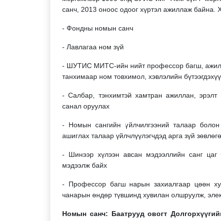
санч, 2013 оноос одоог хүртэл ажиллаж байна. 
- Фондны номын санч
- Лавлагаа ном зүй
- ШУТИС МИТС-ийн нийт профессор багш, ажил
танхимаар ном товхимол, хэвлэлийн бүтээгдэхүү
- Салбар, тэнхимтэй хамтран ажиллан, эрэлт 
санал оруулах
- Номын сангийн үйлчилгээний талаар болон
ашиглах талаар үйлчлүүлэгчдэд арга зүй зөвлөгө
- Шинээр хүлээн авсан мэдээллийн санг цаг 
мэдээлж байх
- Профессор багш нарын захиалгаар цөөн хув
чанарын өндөр түвшинд хувилан олшруулж, элек
Номын санч: Баатрууд овогт Долгорхүүги