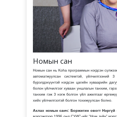
Номын сан
Номын сан нь Koha программын нэгдсэн сүлжээн
автоматжуулсан системтэй, үйлчилгээний 
бүрэлдэхүүнтэй нэгдсэн цагийн хуваарийн даг
болон үйлчилгээг хуваан уншлагын танхим, гэр
танхим гэж 3 нэгж болгон үйл ажилгааг өргөж
хийх үйлчилгээтэй болгон тохижуулсан болно.
Ахлах номын санч: Боржигин овогт Нэргүй 
мэргэжлээр 1996 онд СУИС-ийг “Ном зүйч” мэргэ