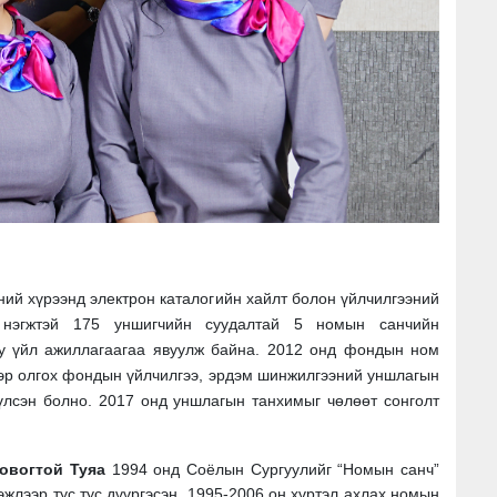
ий хүрээнд электрон каталогийн хайлт болон үйлчилгээний
3 нэгжтэй 175 уншигчийн суудалтай 5 номын санчийн
уу үйл ажиллагаагаа явуулж байна. 2012 онд фондын ном
ээр олгох фондын үйлчилгээ, эрдэм шинжилгээний уншлагын
үүлсэн болно. 2017 онд уншлагын танхимыг чөлөөт сонголт
овогтой Туяа
1994 онд Соёлын Сургуулийг “Номын санч”
жлээр тус тус дүүргэсэн. 1995-2006 он хүртэл ахлах номын