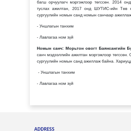
багш орчуулагч мэргэжлээр төгссөн. 2014 о
туслах ажилтан, 2017 онд ШУТИС-ийн Төв 
сургуулийн номын санд номын санчаар ажиллаж
- Уншлагын танхим
- Лавлагаа ном зүй
Номын санч: Морьтон овогт Баянсангийн 
санч мэдээллийн ажилтан мэргэжлээр төгссөн. 
сургуулийн номын санд ажиллаж байна. Хариуцд
- Уншлагын танхим
- Лавлагаа ном зүй
ADDRESS