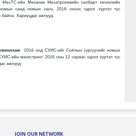
нд МехТС-ийн Механик Мехатроникийн салбарт хичээлийн
номын санд номын санч, 2018 оноос одоог хүртэл тус
 байна. Хариуцдаг ажлууд:
Бүжинлхам
2016 онд СУИС-ийг Соёлын сургуулийг номын
СУИС-ийн магистрант. 2016 оны 12 сараас одоог хүртэл тус
аг ажлууд:
JOIN OUR NETWORK