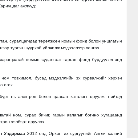
Хариуцдаг ажлууд:
тан, суралцагчдад төрөлжсөн номын фонд болон уншлагын
нээр түргэн шуурхай үйлчилж мэдээллээр хангах
хэрэгцээтэй номын судалгааг гарган фонд бүрдүүлэлтэнд
 ном товхимол, бусад мэдээллийн эх сурвалжийг хэрхэн
ө өгөх
бүрт нь электрон болон цаасан каталогт оруулж, нийтэд
ьтай ном, сурах бичиг, гарын авлагыг богино хугацаанд
трон хэлбэрт оруулах
йн Ундармаа
2012 онд Орхон их сургуулийг Англи хэлний