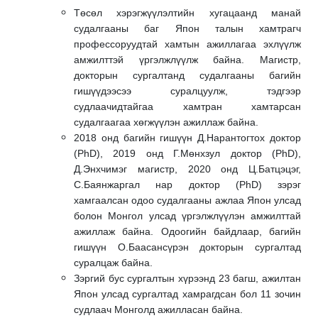
Төсөл хэрэгжүүлэлтийн хугацаанд манай
судалгааны баг Япон талын хамтрагч
профессоруудтай хамтын ажиллагаа эхлүүлж
амжилттэй үргэлжлүүлж байна. Магистр,
докторын сургалтанд судалгааны багийн
гишүүдээсээ суралцуулж, тэдгээр
судлаачидтайгаа хамтран хамтарсан
судалгаагаа хөгжүүлэн ажиллаж байна.
2018 онд багийн гишүүн Д.Нарантогтох доктор
(PhD), 2019 онд Г.Мөнхзул доктор (PhD),
Д.Энхчимэг магистр, 2020 онд Ц.Батцэцэг,
С.Баянжаргал нар доктор (PhD) зэрэг
хамгаалсан одоо судалгааны ажлаа Япон улсад
болон Монгол улсад үргэлжлүүлэн амжилттай
ажиллаж байна. Одоогийн байдлаар, багийн
гишүүн О.Баасансүрэн докторын сургалтад
суралцаж байна.
Зэргий бус сургалтын хүрээнд 23 багш, ажилтан
Япон улсад сургалтад хамрагдсан бол 11 зочин
судлаач Монголд ажилласан байна.