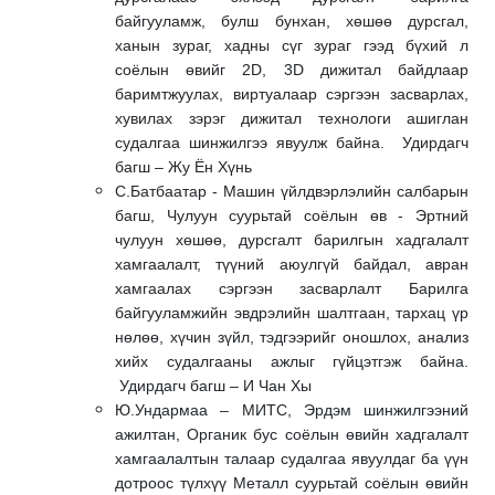
байгууламж, булш бунхан, хөшөө дурсгал,
ханын зураг, хадны сүг зураг гээд бүхий л
соёлын өвийг 2D, 3D дижитал байдлаар
баримтжуулах, виртуалаар сэргээн засварлах,
хувилах зэрэг дижитал технологи ашиглан
судалгаа шинжилгээ явуулж байна. Удирдагч
багш – Жу Ён Хүнь
С.Батбаатар - Машин үйлдвэрлэлийн салбарын
багш, Чулуун суурьтай соёлын өв - Эртний
чулуун хөшөө, дурсгалт барилгын хадгалалт
хамгаалалт, түүний аюулгүй байдал, авран
хамгаалах сэргээн засварлалт Барилга
байгууламжийн эвдрэлийн шалтгаан, тархац үр
нөлөө, хүчин зүйл, тэдгээрийг оношлох, анализ
хийх судалгааны ажлыг гүйцэтгэж байна.
Удирдагч багш – И Чан Хы
Ю.Ундармаа – МИТС, Эрдэм шинжилгээний
ажилтан, Органик бус соёлын өвийн хадгалалт
хамгаалалтын талаар судалгаа явуулдаг ба үүн
дотроос түлхүү Металл суурьтай соёлын өвийн