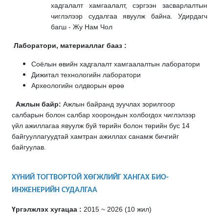
хадгалалт хамгаалалт, сэргээн засварлалтын
чиглэлээр судалгаа явуулж байна. Удирдагч
багш - Жу Нам Чол
Лаборатори, материаллаг бааз :
Соёлын өвийн хадгалалт хамгаалалтын лаборатори
Дижитал технологийн лаборатори
Археологийн олдворын өрөө
Ажлын байр:
Ажлын байранд зуучлах зорилгоор
салбарын болон салбар хоорондын холбогдох чиглэлээр
үйл ажиллагаа явуулж буй төрийн болон төрийн бус 14
байгууллагуудтай хамтран ажиллах санамж бичгийг
байгуулав.
ХҮНИЙ ТОГТВОРТОЙ ХӨГЖЛИЙГ ХАНГАХ БИО-
ИНЖЕНЕРИЙН СУДАЛГАА
Үргэлжлэх хугацаа :
2015 ~ 2026 (10 жил)