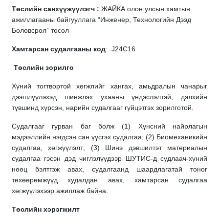
Төслийн санхүүжүүлэгч :
ЖАЙКА олон улсын хамтын
ажиллагааны байгууллага “Инженер, Технологийн Дээд
Боловсрол” төсөл
Хамтарсан судалгааны код
: J24C16
Төслийн зорилго
Хүний тогтвортой хөгжлийг хангах, амьдралын чанарыг
дээшлүүлэхэд шинжлэх ухааны үндэслэлтэй, дэлхийн
түвшинд хүрсэн, нарийн судалгааг гүйцэтгэх зорилготой.
Судалгааг гурван баг болж (1) Хүнсний найрлагын
мэдээллийн нэгдсэн сан үүсгэх судалгаа; (2) Биомеханикийн
судалгаа, хөгжүүлэлт; (3) Шинэ дэвшилтэт материалын
судалгаа гэсэн дэд чиглэлүүдээр ШУТИС-д судлаач-хүний
нөөц бэлтгэж авах, судалгаанд шаардлагатай тоног
төхөөрөмжүүд худалдан авах, хамтарсан судалгаа
хөгжүүлэхээр ажиллаж байна.
Төслийн хэрэгжилт