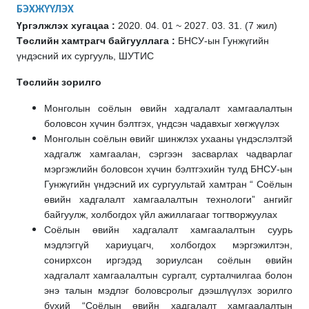
БЭХЖҮҮЛЭХ
Үргэлжлэх хугацаа :
2020. 04. 01 ~ 2027. 03. 31. (7 жил)
Төслийн хамтрагч байгууллага :
БНСУ-ын Гунжүгийн
үндэсний их сургууль, ШУТИС
Төслийн зорилго
Монголын соёлын өвийн хадгалалт хамгаалалтын
боловсон хүчин бэлтгэх, үндсэн чадавхыг хөгжүүлэх
Монголын соёлын өвийг шинжлэх ухааны үндэслэлтэй
хадгалж хамгаалан, сэргээн засварлах чадварлаг
мэргэжлийн боловсон хүчин бэлтгэхийн тулд БНСУ-ын
Гунжүгийн үндэсний их сургуультай хамтран “ Соёлын
өвийн хадгалалт хамгаалалтын технологи” ангийг
байгуулж, холбогдох үйл ажиллагааг тогтворжуулах
Соёлын өвийн хадгалалт хамгаалалтын суурь
мэдлэггүй хариуцагч, холбогдох мэргэжилтэн,
сонирхсон иргэдэд зориулсан соёлын өвийн
хадгалалт хамгаалалтын сургалт, сурталчилгаа болон
энэ талын мэдлэг боловсролыг дээшлүүлэх зорилго
бүхий “Соёлын өвийн хадгалалт хамгаалалтын