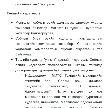
сургалтын төв” байгуулах.
Төслийн хэрэгжилт
Монголын соёлын өвийг хамгаалах шинжлэх ухаанд
тохирсон бакалавр, магистрын түвшний сургалтын
хөтөлбөр боловсруулав.
Соёлын биет өвийн хадгалалт хамгаалалтын
технологийн хамтарсан хөтөлбөр, Соёлын өвийн
хадгалалт хамгаалалтын сургалт судалгааны төв
байгуулав.
Төслийн хүрээнд Гунжү Үндэсний их сургууль, Соёлын
өвийн хадгалалт хамгаалалтын ШУ-ны тэнхимд
докторантурд суралцаж буй судлаачдын мэдээлэл:
Н.Даваадорж – МИТС, Техникийн механикийн
тэнхмийн багш "Соёлын өвийн дижитал
хадгалалт хамгаалалт, 3D дижитал
баримтжуулалт" (Чулуу, металл гэх мэт
материалын төрлөөс үл хамаарах дурсгалын
судалгаа, шинжилгээ) Малтлагаас олдсон жижиг
дурсгалаас эхлээд дурсгалт барилга