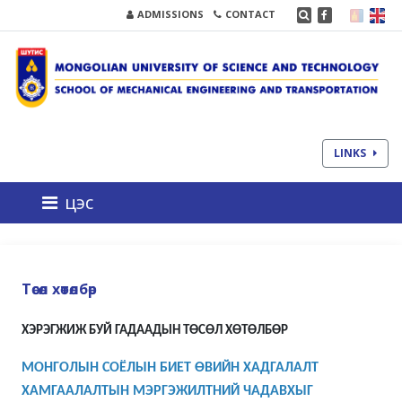
ADMISSIONS
CONTACT
LINKS
цэс
Төсөл хөтөлбөр
ХЭРЭГЖИЖ БУЙ ГАДААДЫН ТӨСӨЛ ХӨТӨЛБӨР
МОНГОЛЫН СОЁЛЫН БИЕТ ӨВИЙН ХАДГАЛАЛТ
ХАМГААЛАЛТЫН МЭРГЭЖИЛТНИЙ ЧАДАВХЫГ