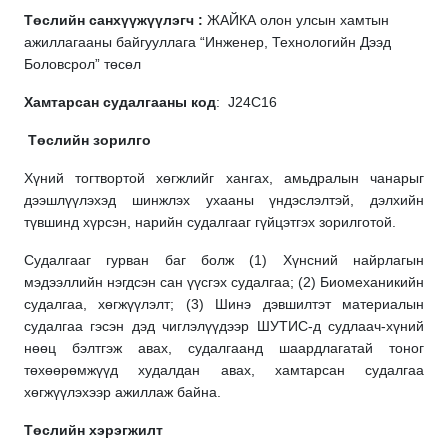
Төслийн санхүүжүүлэгч :
ЖАЙКА олон улсын хамтын
ажиллагааны байгууллага “Инженер, Технологийн Дээд
Боловсрол” төсөл
Хамтарсан судалгааны код
: J24C16
Төслийн зорилго
Хүний тогтвортой хөгжлийг хангах, амьдралын чанарыг
дээшлүүлэхэд шинжлэх ухааны үндэслэлтэй, дэлхийн
түвшинд хүрсэн, нарийн судалгааг гүйцэтгэх зорилготой.
Судалгааг гурван баг болж (1) Хүнсний найрлагын
мэдээллийн нэгдсэн сан үүсгэх судалгаа; (2) Биомеханикийн
судалгаа, хөгжүүлэлт; (3) Шинэ дэвшилтэт материалын
судалгаа гэсэн дэд чиглэлүүдээр ШУТИС-д судлаач-хүний
нөөц бэлтгэж авах, судалгаанд шаардлагатай тоног
төхөөрөмжүүд худалдан авах, хамтарсан судалгаа
хөгжүүлэхээр ажиллаж байна.
Төслийн хэрэгжилт