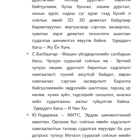
байгууламж, булш бунхан, хөшөө дурсгал,
ханын зураг, хадны сүг зураг гээд бүхий л
соёлын өвийг 2D, 3D дижитал байдлаар
баримтжуулах, виртуалаар сэргээн засварлах,
хувилах зэрэг дижитал технологи ашиглан
судалгаа шинжилгээ явуулж байна. Удирдагч
багш – Жу Ён Хүнь
С.Батбаатар - Машин үйлдвэрлэлийн салбарын
багш, Чулуун суурьтай соёлын өв - Эртний
чулуун хөшөө, дурсгалт барилгын хадгалалт
хамгаалалт, түүний аюулгүй байдал, авран
хамгаалах сэргээн засварлалт Барилга
байгууламжийн эвдрэлийн шалтгаан, тархац үр
нөлөө, хүчин зүйл, тэдгээрийг оношлох, анализ
хийх судалгааны ажлыг гүйцэтгэж байна.
Удирдагч багш – И Чан Хы
Ю.Ундармаа – МИТС, Эрдэм шинжилгээний
ажилтан, Органик бус соёлын өвийн хадгалалт
хамгаалалтын талаар судалгаа явуулдаг ба үүн
дотроос түлхүү Металл суурьтай соёлын өвийн