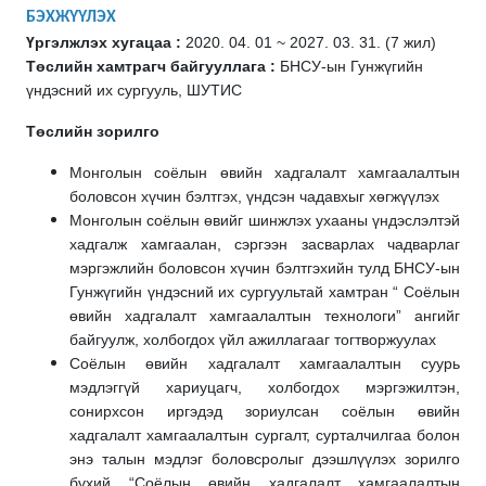
БЭХЖҮҮЛЭХ
Үргэлжлэх хугацаа :
2020. 04. 01 ~ 2027. 03. 31. (7 жил)
Төслийн хамтрагч байгууллага :
БНСУ-ын Гунжүгийн
үндэсний их сургууль, ШУТИС
Төслийн зорилго
Монголын соёлын өвийн хадгалалт хамгаалалтын
боловсон хүчин бэлтгэх, үндсэн чадавхыг хөгжүүлэх
Монголын соёлын өвийг шинжлэх ухааны үндэслэлтэй
хадгалж хамгаалан, сэргээн засварлах чадварлаг
мэргэжлийн боловсон хүчин бэлтгэхийн тулд БНСУ-ын
Гунжүгийн үндэсний их сургуультай хамтран “ Соёлын
өвийн хадгалалт хамгаалалтын технологи” ангийг
байгуулж, холбогдох үйл ажиллагааг тогтворжуулах
Соёлын өвийн хадгалалт хамгаалалтын суурь
мэдлэггүй хариуцагч, холбогдох мэргэжилтэн,
сонирхсон иргэдэд зориулсан соёлын өвийн
хадгалалт хамгаалалтын сургалт, сурталчилгаа болон
энэ талын мэдлэг боловсролыг дээшлүүлэх зорилго
бүхий “Соёлын өвийн хадгалалт хамгаалалтын