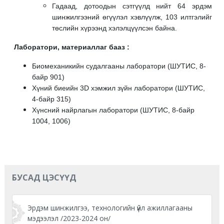
Гадаад, дотоодын сэтгүүлд нийт 64 эрдэм
шинжилгээний өгүүлэл хэвлүүлж, 103 илтгэлийг
төслийн хүрээнд хэлэлцүүлсэн байна.
Лаборатори, материаллаг бааз :
Биомеханикийн судалгааны лаборатори (ШУТИС, 8-
байр 901)
Хүний биеийн 3D хэмжил зүйн лаборатори (ШУТИС,
4-байр 315)
Хүнсний найрлагын лаборатори (ШУТИС, 8-байр
1004, 1006)
БУСАД ЦЭСҮҮД
Эрдэм шинжилгээ, технологийн үйл ажиллагааны
мэдээлэл /2023-2024 он/