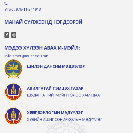
Утас : 976-11-341913
МАНАЙ СҮЛЖЭЭНД НЭГДЭЭРЭЙ
МЭДЭЭ ХҮЛЭЭН АВАХ И-МЭЙЛ:
info.smet@must.edu.mn
ШИЛЭН ДАНСНЫ МЭДЭЭЛЭЛ
АВИЛГАТАЙ ТЭМЦЭХ ГАЗАР
ШУДАРГА НИЙГМИЙН ТӨЛӨӨ ХАМТДАА
ХӨРӨНГӨ, ОРЛОГЫН МЭДҮҮЛЭГ
ХУВИЙН АШИГ СОНИРХОЛЫН МЭДҮҮЛЭГ