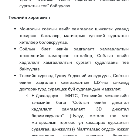
сургалтын төв” байгуулах.
Төслийн хэрэгжилт
Монголын соёлын өвийг хамгаалах шинжлэх ухаанд
тохирсон бакалавр, магистрын түвшний сургалтын
хөтөлбөр боловсруулав.
Соёлын биет өвийн хадгалалт хамгаалалтын
технологийн хамтарсан хөтөлбөр, Соёлын өвийн
хадгалалт хамгаалалтын сургалт судалгааны төв
байгуулав.
Төслийн хүрээнд Гунжү Үндэсний их сургууль, Соёлын
өвийн хадгалалт хамгаалалтын ШУ-ны тэнхимд
докторантурд суралцаж буй судлаачдын мэдээлэл:
Н.Даваадорж – МИТС, Техникийн механикийн
тэнхмийн багш "Соёлын өвийн дижитал
хадгалалт хамгаалалт, 3D дижитал
баримтжуулалт" (Чулуу, металл гэх мэт
материалын төрлөөс үл хамаарах дурсгалын
судалгаа, шинжилгээ) Малтлагаас олдсон жижиг
дурсгалаас эхлээд дурсгалт барилга