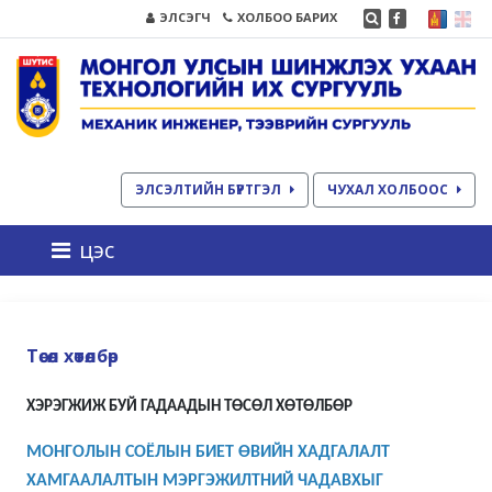
ЭЛСЭГЧ
ХОЛБОО БАРИХ
ЭЛСЭЛТИЙН БҮРТГЭЛ
ЧУХАЛ ХОЛБООС
цэс
Төсөл хөтөлбөр
ХЭРЭГЖИЖ БУЙ ГАДААДЫН ТӨСӨЛ ХӨТӨЛБӨР
МОНГОЛЫН СОЁЛЫН БИЕТ ӨВИЙН ХАДГАЛАЛТ
ХАМГААЛАЛТЫН МЭРГЭЖИЛТНИЙ ЧАДАВХЫГ