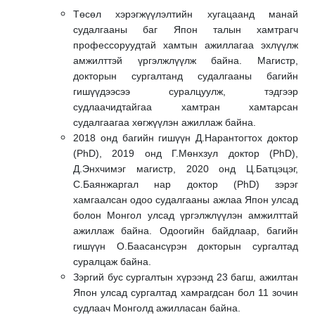
Төсөл хэрэгжүүлэлтийн хугацаанд манай
судалгааны баг Япон талын хамтрагч
профессоруудтай хамтын ажиллагаа эхлүүлж
амжилттэй үргэлжлүүлж байна. Магистр,
докторын сургалтанд судалгааны багийн
гишүүдээсээ суралцуулж, тэдгээр
судлаачидтайгаа хамтран хамтарсан
судалгаагаа хөгжүүлэн ажиллаж байна.
2018 онд багийн гишүүн Д.Нарантогтох доктор
(PhD), 2019 онд Г.Мөнхзул доктор (PhD),
Д.Энхчимэг магистр, 2020 онд Ц.Батцэцэг,
С.Баянжаргал нар доктор (PhD) зэрэг
хамгаалсан одоо судалгааны ажлаа Япон улсад
болон Монгол улсад үргэлжлүүлэн амжилттай
ажиллаж байна. Одоогийн байдлаар, багийн
гишүүн О.Баасансүрэн докторын сургалтад
суралцаж байна.
Зэргий бус сургалтын хүрээнд 23 багш, ажилтан
Япон улсад сургалтад хамрагдсан бол 11 зочин
судлаач Монголд ажилласан байна.