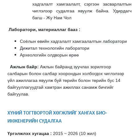
хадгалалт хамгаалалт, сэргээн засварлалтын
чиглэлээр судалгаа явуулж байна. Удирдагч
багш - Жу Нам Чол
Лаборатори, материаллаг бааз :
Соёлын өвийн хадгалалт хамгаалалтын лаборатори
Дижитал технологийн лаборатори
Археологийн олдворын өрөө
Ажлын байр:
Ажлын байранд зуучлах зорилгоор
салбарын болон салбар хоорондын холбогдох чиглэлээр
үйл ажиллагаа явуулж буй төрийн болон төрийн бус 14
байгууллагуудтай хамтран ажиллах санамж бичгийг
байгуулав.
ХҮНИЙ ТОГТВОРТОЙ ХӨГЖЛИЙГ ХАНГАХ БИО-
ИНЖЕНЕРИЙН СУДАЛГАА
Үргэлжлэх хугацаа :
2015 ~ 2026 (10 жил)