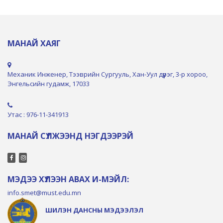
МАНАЙ ХАЯГ
Механик Инженер, Тээврийн Сургууль, Хан-Уул дүүрэг, 3-р хороо,
Энгельсийн гудамж, 17033
Утас : 976-11-341913
МАНАЙ СҮЛЖЭЭНД НЭГДЭЭРЭЙ
МЭДЭЭ ХҮЛЭЭН АВАХ И-МЭЙЛ:
info.smet@must.edu.mn
ШИЛЭН ДАНСНЫ МЭДЭЭЛЭЛ