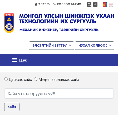
ЭЛСЭГЧ
ХОЛБОО БАРИХ
ЭЛСЭЛТИЙН БҮРТГЭЛ
ЧУХАЛ ХОЛБООС
цэс
Цэснээс хайх
Мэдээ, зарлалаас хайх