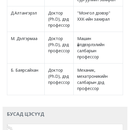
Д.Алтангэрэл
Доктор
"Монгол дээвэр"
(Ph.D), дэд
ХХК-ийн захирал
профессор
М. Дэлгэрмаа
Доктор
Машин
(Ph.D), дэд
үйлдвэрлэлийн
профессор
салбарын
профессор
Б. Баярсайхан
Доктор
Механик,
(Ph.D), дэд
мехатроникийн
профессор
салбарын дэд
профессор
БУСАД ЦЭСҮҮД