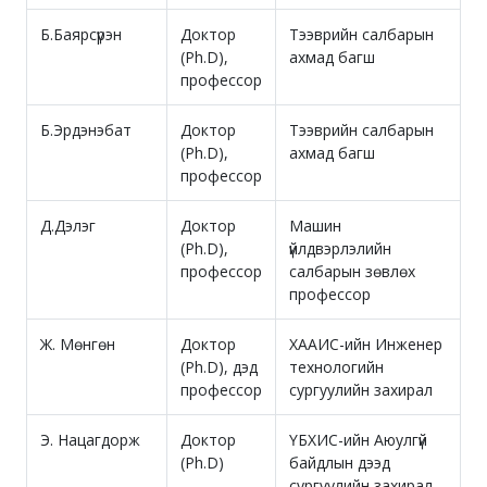
Б.Баярсүрэн
Доктор
Тээврийн салбарын
(Ph.D),
ахмад багш
профессор
Б.Эрдэнэбат
Доктор
Тээврийн салбарын
(Ph.D),
ахмад багш
профессор
Д.Дэлэг
Доктор
Машин
(Ph.D),
үйлдвэрлэлийн
профессор
салбарын зөвлөх
профессор
Ж. Мөнгөн
Доктор
ХААИС-ийн Инженер
(Ph.D), дэд
технологийн
профессор
сургуулийн захирал
Э. Нацагдорж
Доктор
ҮБХИС-ийн Аюулгүй
(Ph.D)
байдлын дээд
сургуулийн захирал