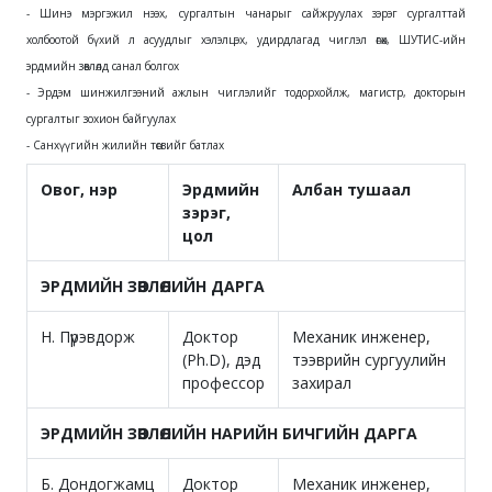
- Шинэ мэргэжил нээх, сургалтын чанарыг сайжруулах зэрэг сургалттай
холбоотой бүхий л асуудлыг хэлэлцэх, удирдлагад чиглэл өгөх, ШУТИС-ийн
эрдмийн зөвлөлд санал болгох
- Эрдэм шинжилгээний ажлын чиглэлийг тодорхойлж, магистр, докторын
сургалтыг зохион байгуулах
- Санхүүгийн жилийн төсвийг батлах
Овог, нэр
Эрдмийн
Албан тушаал
зэрэг,
цол
ЭРДМИЙН ЗӨВЛӨЛИЙН ДАРГА
Н. Пүрэвдорж
Доктор
Механик инженер,
(Ph.D), дэд
тээврийн сургуулийн
профессор
захирал
ЭРДМИЙН ЗӨВЛӨЛИЙН НАРИЙН БИЧГИЙН ДАРГА
Б. Дондогжамц
Доктор
Механик инженер,