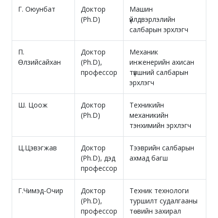
Г. Оюунбат
Доктор
Машин
(Ph.D)
үйлдвэрлэлийн
салбарын эрхлэгч
П.
Доктор
Механик
Өлзийсайхан
(Ph.D),
инженерийн ахисан
профессор
түвшний салбарын
эрхлэгч
Ш. Цоож
Доктор
Техникийн
(Ph.D)
механикийн
тэнхимийн эрхлэгч
Ц.Цэвэгжав
Доктор
Тээврийн салбарын
(Ph.D), дэд
ахмад багш
профессор
Г.Чимэд-Очир
Доктор
Техник технологи
(Ph.D),
туршилт судалгааны
профессор
төвийн захирал