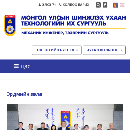
ЭЛСЭГЧ
ХОЛБОО БАРИХ
ЭЛСЭЛТИЙН БҮРТГЭЛ
ЧУХАЛ ХОЛБООС
цэс
Эрдмийн зөвлөл