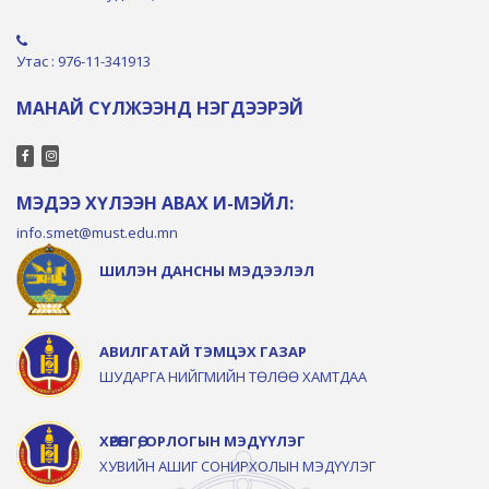
Утас : 976-11-341913
МАНАЙ СҮЛЖЭЭНД НЭГДЭЭРЭЙ
МЭДЭЭ ХҮЛЭЭН АВАХ И-МЭЙЛ:
info.smet@must.edu.mn
ШИЛЭН ДАНСНЫ МЭДЭЭЛЭЛ
АВИЛГАТАЙ ТЭМЦЭХ ГАЗАР
ШУДАРГА НИЙГМИЙН ТӨЛӨӨ ХАМТДАА
ХӨРӨНГӨ, ОРЛОГЫН МЭДҮҮЛЭГ
ХУВИЙН АШИГ СОНИРХОЛЫН МЭДҮҮЛЭГ