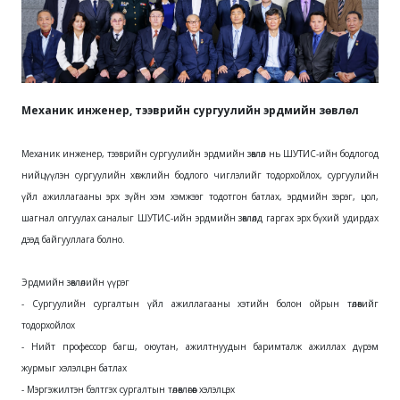
Механик инженер, тээврийн сургуулийн эрдмийн зөвлөл
Механик инженер, тээврийн сургуулийн эрдмийн зөвлөл нь ШУТИС-ийн бодлогод
нийцүүлэн сургуулийн хөгжлийн бодлого чиглэлийг тодорхойлох, сургуулийн
үйл ажиллагааны эрх зүйн хэм хэмжээг тодотгон батлах, эрдмийн зэрэг, цол,
шагнал олгуулах саналыг ШУТИС-ийн эрдмийн зөвлөлд гаргах эрх бүхий удирдах
дээд байгууллага болно.
Эрдмийн зөвлөлийн үүрэг
- Сургуулийн сургалтын үйл ажиллагааны хэтийн болон ойрын төлөвийг
тодорхойлох
- Нийт профессор багш, оюутан, ажилтнуудын баримталж ажиллах дүрэм
журмыг хэлэлцэн батлах
- Мэргэжилтэн бэлтгэх сургалтын төлөвлөгөөг хэлэлцэх