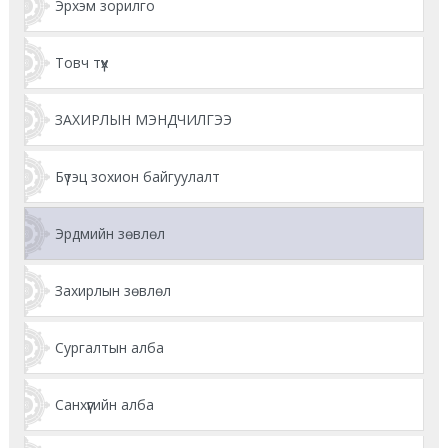
Эрхэм зорилго
Товч түүх
ЗАХИРЛЫН МЭНДЧИЛГЭЭ
Бүтэц зохион байгуулалт
Эрдмийн зөвлөл
Захирлын зөвлөл
Сургалтын алба
Санхүүгийн алба