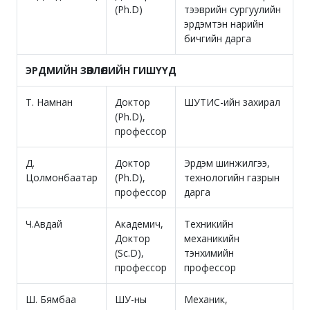
(Ph.D)
тээврийн сургуулийн
эрдэмтэн нарийн
бичгийн дарга
ЭРДМИЙН ЗӨВЛӨЛИЙН ГИШҮҮД
Т. Намнан
Доктор
ШУТИС-ийн захирал
(Ph.D),
профессор
Д.
Доктор
Эрдэм шинжилгээ,
Цолмонбаатар
(Ph.D),
технологийн газрын
профессор
дарга
Ч.Авдай
Академич,
Техникийн
Доктор
механикийн
(Sc.D),
тэнхимийн
профессор
профессор
Ш. Бямбаа
ШУ-ны
Механик,