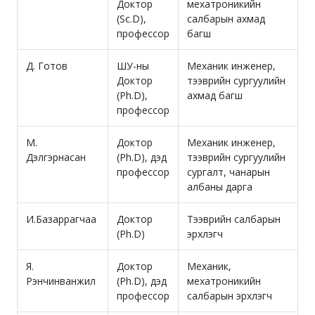
Доктор
мехатроникийн
(Sc.D),
салбарын ахмад
профессор
багш
Д. Готов
ШУ-ны
Механик инженер,
Доктор
тээврийн сургуулийн
(Ph.D),
ахмад багш
профессор
М.
Доктор
Механик инженер,
Дэлгэрнасан
(Ph.D), дэд
тээврийн сургуулийн
профессор
сургалт, чанарын
албаны дарга
И.Базаррагчаа
Доктор
Тээврийн салбарын
(Ph.D)
эрхлэгч
Я.
Доктор
Механик,
Рэнчинванжил
(Ph.D), дэд
мехатроникийн
профессор
салбарын эрхлэгч