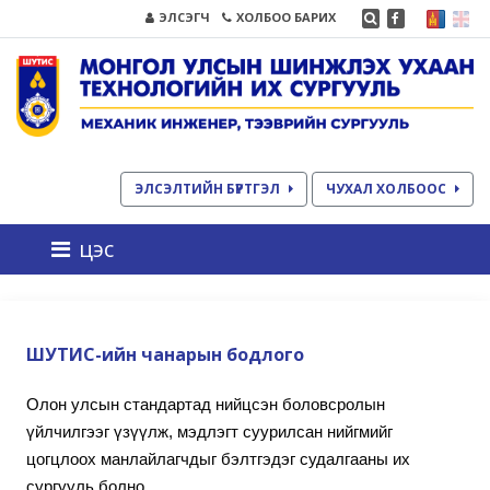
ЭЛСЭГЧ
ХОЛБОО БАРИХ
ЭЛСЭЛТИЙН БҮРТГЭЛ
ЧУХАЛ ХОЛБООС
цэс
ШУТИС-ийн чанарын бодлого
Олон улсын стандартад нийцсэн боловсролын
үйлчилгээг үзүүлж, мэдлэгт суурилсан нийгмийг
цогцлоох манлайлагчдыг бэлтгэдэг судалгааны их
сургууль болно.