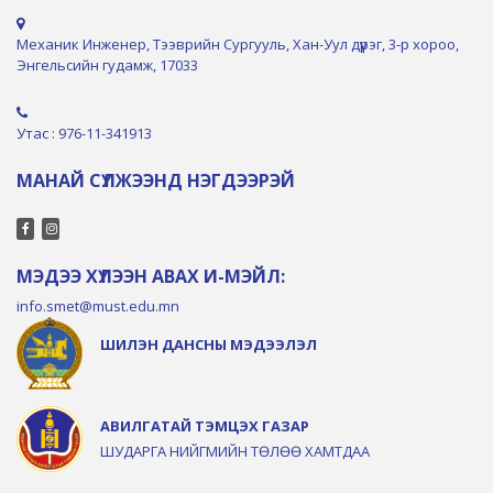
Механик Инженер, Тээврийн Сургууль, Хан-Уул дүүрэг, 3-р хороо,
Энгельсийн гудамж, 17033
Утас : 976-11-341913
МАНАЙ СҮЛЖЭЭНД НЭГДЭЭРЭЙ
МЭДЭЭ ХҮЛЭЭН АВАХ И-МЭЙЛ:
info.smet@must.edu.mn
ШИЛЭН ДАНСНЫ МЭДЭЭЛЭЛ
АВИЛГАТАЙ ТЭМЦЭХ ГАЗАР
ШУДАРГА НИЙГМИЙН ТӨЛӨӨ ХАМТДАА