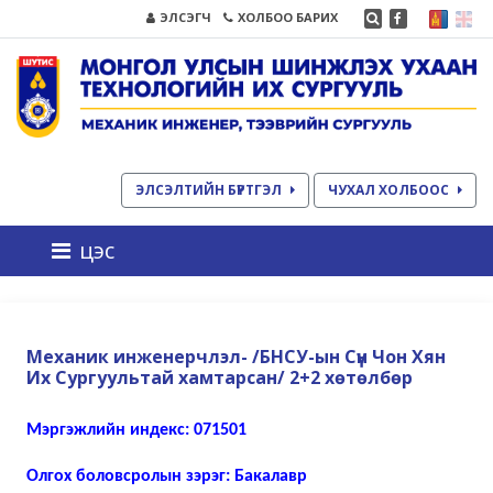
ЭЛСЭГЧ
ХОЛБОО БАРИХ
ЭЛСЭЛТИЙН БҮРТГЭЛ
ЧУХАЛ ХОЛБООС
цэс
Механик инженерчлэл- /БНСУ-ын Сүн Чон Хян
Их Сургуультай хамтарсан/ 2+2 хөтөлбөр
Мэргэжлийн индекс: 071501
Олгох боловсролын зэрэг: Бакалавр