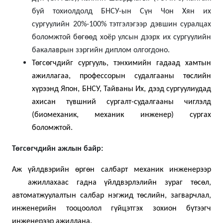
буй тохиолдолд БНСУ-ын Сүн Чон Хян их
сургуулийн 20%-100% тэтгэлэгээр дэвшин суралцах
боломжтой бөгөөд хоёр улсын дээрх их сургуулийн
бакалаврын зэргийн диплом олгогдоно
.
Төгсөгчдийг сургууль, тэнхимийн гадаад хамтын
ажиллагаа, профессорын судалгааны төслийн
хүрээнд Япон, БНСУ, Тайваны Их, дээд сургуулиудад
ахисан түвшний сургалт-судалгааны чиглэлд
(биомеханик, механик инженер) сургах
боломжтой.
Төгсөгчдийн ажлын байр:
Аж үйлдвэрийн өргөн салбарт механик инженерээр
ажиллахаас гадна үйлдвэрлэлийн зураг төсөл,
автоматжуулалтын салбар нэгжид төслийн, загварчлал,
инженерийн тооцоолол гүйцэтгэх зохион бүтээгч
инженерээр ажиллана.