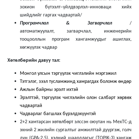
зохион бүтээлт–үйлдвэрлэл–инноваци хийх
шийдлийг гаргах чадвартай
/
Програмчлал & Загварчлал
/
автоматжуулалт,
загварчлал,
инженерийн
тооцооллын програм хангамжуудыг ашиглах,
хөгжүүлэх чадвар
Хөтөлбөрийн давуу тал:
Монгол улсын тэргүүлэх чиглэлийн мэргэжил
Тэтгэлэг, зээл тусламжинд хамрагдах боломж өндөр
Ажлын байрны эрэлт ихтэй
Эрэлттэй, тэргүүлэх чиглэлийн олон салбарт хөрвөх
чадвартай
Чадварлаг багшлах бүрэлдэхүүнтэй
2+2 хамтарсан хөтөлбөрт элссэн оюутан нь МехТС-д
эхний 2 жилийн сургалтыг амжилттай дүүргэж,
голч
дүн (GPA-2.5), хэлний шаардлагыг (TOPIK-3) хангаж