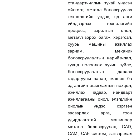
стандартчиллын тухай үндсэн
ойлголт, металл боловсруулах
технологийн үндэс, эд анги
үйлдвэрлэх технологийн
процесс, зоролтын онол,
металл зорох багаж, хэрэгсэл,
суурь машины ажиллах
зарчим, механик
боловсруулалтын нарийвчлал,
түүнд нөлөөлөх хүчин зүйлс,
боловсруулалтын дараах
гадаргууны чанар, машин ба
эд ангийн ашиглалтын нөхцөл,
ажиллах чадвар, найдварт
ажиллагааны онол, элэгдлийн
онолын үндэс, сэргээн
засварлах арга, тоон
удирдлагатай машинаар
металл боловсруулах, CAD,
CAM, CAE систем, загварчлал