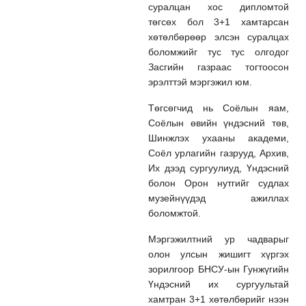
суралцан хос дипломтой
төгсөх бол 3+1 хамтарсан
хөтөлбөрөөр элсэн суралцах
боломжийг тус тус олгодог
Засгийн газраас тогтоосон
эрэлттэй мэргэжил юм.
Төгсөгчид нь Соёлын яам,
Соёлын өвийн үндэсний төв,
Шинжлэх ухааны академи,
Соёл урлагийн газрууд, Архив,
Их дээд сургуулиуд, Үндэсний
болон Орон нутгийг судлах
музейнүүдэд ажиллах
боломжтой.
Мэргэжилтний ур чадварыг
олон улсын жишигт хүргэх
зорилгоор БНСУ-ын Гунжүгийн
Үндэсний их сургуультай
хамтран 3+1 хөтөлбөрийг нээн