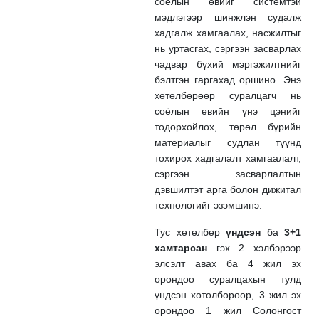
соёлын өвийг системтэй
мэдлэгээр шинжлэн судалж
хадгалж хамгаалах, насжилтыг
нь уртасгах, сэргээн засварлах
чадвар бүхий мэргэжилтнийг
бэлтгэн гаргахад оршино. Энэ
хөтөлбөрөөр суралцагч нь
соёлын өвийн үнэ цэнийг
тодорхойлох, төрөл бүрийн
материалыг судлан түүнд
тохирох хадгалалт хамгаалалт,
сэргээн засварлалтын
дэвшилтэт арга болон дижитал
технологийг эзэмшинэ.
Тус хөтөлбөр
үндсэн
ба
3+1
хамтарсан
гэх 2 хэлбэрээр
элсэлт авах ба 4 жил эх
орондоо суралцахын тулд
үндсэн хөтөлбөрөөр, 3 жил эх
орондоо 1 жил Солонгост