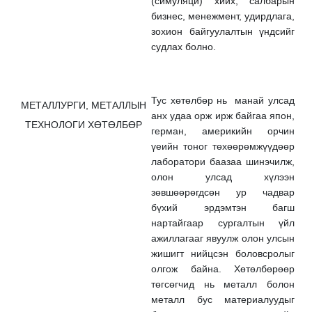
(симуляци) хийх, салбарын
бизнес, менежмент, удирдлага,
зохион байгуулалтын үндсийг
судлах болно.
Тус хөтөлбөр нь манай улсад
МЕТАЛЛУРГИ, МЕТАЛЛЫН
анх удаа орж ирж байгаа япон,
ТЕХНОЛОГИ ХӨТӨЛБӨР
герман, америкийн орчин
үеийн тоног төхөөрөмжүүдөөр
лаборатори баазаа шинэчилж,
олон улсад хүлээн
зөвшөөрөгдсөн ур чадвар
бүхий эрдэмтэн багш
нартайгаар сургалтын үйл
ажиллагааг явуулж олон улсын
жишигт нийцсэн боловсролыг
олгож байна. Хөтөлбөрөөр
төгсөгчид нь металл болон
металл бус материалуудыг