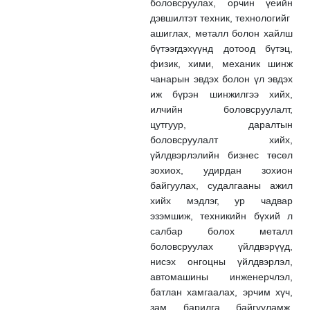
боловсруулах, орчин үеийн
дэвшилтэт техник, технологийг
ашиглах, металл болон хайлш
бүтээгдэхүүнд дотоод бүтэц,
физик, хими, механик шинж
чанарын эвдэх болон үл эвдэх
иж бүрэн шинжилгээ хийх,
илчийн боловсруулалт,
цутгуур, даралтын
боловсруулалт хийх,
үйлдвэрлэлийн бизнес төсөл
зохиох, удирдан зохион
байгуулах, судалгааны ажил
хийх мэдлэг, ур чадвар
эзэмшиж, техникийн бүхий л
салбар болох металл
боловсруулах үйлдвэрүүд,
нисэх онгоцны үйлдвэрлэл,
автомашины инженерчлэл,
батлан хамгаалах, эрчим хүч,
зам барилга байгууламж,