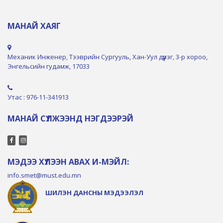
МАНАЙ ХАЯГ
Механик Инженер, Тээврийн Сургууль, Хан-Уул дүүрэг, 3-р хороо,
Энгельсийн гудамж, 17033
Утас : 976-11-341913
МАНАЙ СҮЛЖЭЭНД НЭГДЭЭРЭЙ
МЭДЭЭ ХҮЛЭЭН АВАХ И-МЭЙЛ:
info.smet@must.edu.mn
ШИЛЭН ДАНСНЫ МЭДЭЭЛЭЛ