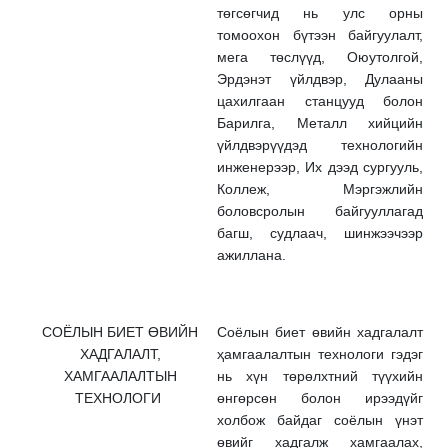
төгсөгчид нь улс орны
томоохон бүтээн байгуулалт,
мега төслүүд, Оюутолгой,
Эрдэнэт үйлдвэр, Дулааны
цахилгаан станцууд болон
Барилга, Металл хийцийн
үйлдвэрүүдэд технологийн
инженерээр, Их дээд сургууль,
Коллеж, Мэргэжлийн
боловсролын байгууллагад
багш, судлаач, шинжээчээр
ажиллана.
СОЁЛЫН БИЕТ ӨВИЙН
Соёлын биет өвийн хадгалалт
ХАДГАЛАЛТ,
ҳамгаалалтын технологи гэдэг
ХАМГААЛАЛТЫН
нь хүн төрөлхтний түүхийн
ТЕХНОЛОГИ
өнгөрсөн болон ирээдүйг
холбож байдаг соёлын үнэт
өвийг хадгалж хамгаалах,