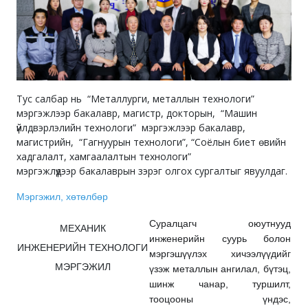
Тус салбар нь “Металлурги, металлын технологи”
мэргэжлээр бакалавр, магистр, докторын, “Машин
үйлдвэрлэлийн технологи” мэргэжлээр бакалавр,
магистрийн, “Гагнуурын технологи”, “Соёлын биет өвийн
хадгалалт, хамгаалалтын технологи”
мэргэжлүүдээр бакалаврын зэрэг олгох сургалтыг явуулдаг.
Мэргэжил, хөтөлбөр
Суралцагч оюутнууд
МЕХАНИК
инженерийн суурь болон
ИНЖЕНЕРИЙН ТЕХНОЛОГИ
мэргэшүүлэх хичээлүүдийг
МЭРГЭЖИЛ
үзэж металлын ангилал, бүтэц,
шинж чанар, туршилт,
тооцооны үндэс,