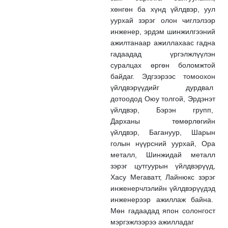
хөнгөн ба хүнд үйлдвэр, уул
уурхай зэрэг олон чиглэлээр
инженер, эрдэм шинжилгээний
ажилтанаар ажиллахаас гадна
гадаадад үргэлжлүүлэн
суралцах өргөн боломжтой
байдаг. Эдгээрээс томоохон
үйлдвэрүүдийг дурдвал
дотоодод Оюу толгой, Эрдэнэт
үйлдвэр, Бэрэн групп,
Дарханы төмөрлөгийн
үйлдвэр, Багануур, Шарын
голын нүүрсний уурхай, Ора
металл, Шинжидай металл
зэрэг цутгуурын үйлдвэрүүд,
Хасу Мегаватт, Лайнюкс зэрэг
инженерчлэлийн үйлдвэрүүдэд
инженерээр ажиллаж байна.
Мөн гадаадад япон солонгост
мэргэжлээрээ ажилладаг