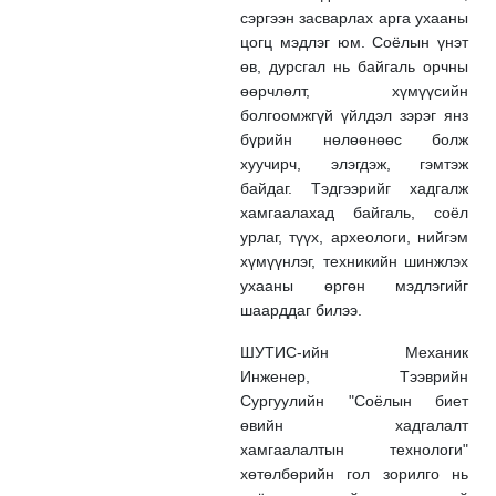
сэргээн засварлах арга ухааны
цогц мэдлэг юм. Соёлын үнэт
өв, дурсгал нь байгаль орчны
өөрчлөлт, хүмүүсийн
болгоомжгүй үйлдэл зэрэг янз
бүрийн нөлөөнөөс болж
хуучирч, элэгдэж, гэмтэж
байдаг. Тэдгээрийг хадгалж
хамгаалахад байгаль, соёл
урлаг, түүх, археологи, нийгэм
хүмүүнлэг, техникийн шинжлэх
ухааны өргөн мэдлэгийг
шаарддаг билээ.
ШУТИС-ийн Механик
Инженер, Тээврийн
Сургуулийн "Соёлын биет
өвийн хадгалалт
хамгаалалтын технологи"
хөтөлбөрийн гол зорилго нь