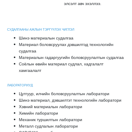
элсэлт авч эхэллээ.
СУДАЛГААНЫ АЖЛЫН ТЭРГҮҮЛЭХ ЧИГЛЭЛ
Шинэ материалын судалгаа
Материал боловсруулах дэвшилтэд технологийн
судалгаа
Материалын гадаргуугийн боловсруулалтын судалгаа
Соёлын өвийн материал судлал, хадгалалт
хамгаалалт
ЛАБОРАТОРИУД
Цутгуур, илчийн боловсруулалтын лаборатори
Шинэ материал, дэвшилтэт технологийн лаборатори
Хэвний материалын лаборатори
Химийн лаборатори
Механик туршилтын лаборатори
Металл судлалын лаборатори