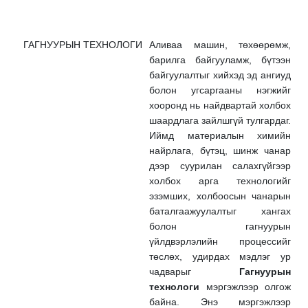
ГАГНУУРЫН ТЕХНОЛОГИ
Аливаа машин, төхөөрөмж,
барилга байгууламж, бүтээн
байгуулалтыг хийхэд эд ангиуд
болон угсаргааны нэгжийг
хооронд нь найдвартай холбох
шаардлага зайлшгүй тулгардаг.
Иймд материалын химийн
найрлага, бүтэц, шинж чанар
дээр суурилан салахгүйгээр
холбох арга технологийг
эзэмших, холбоосын чанарын
баталгаажуулалтыг хангах
болон гагнуурын
үйлдвэрлэлийн процессийг
төслөх, удирдах мэдлэг ур
чадварыг
Гагнуурын
технологи
мэргэжлээр олгож
байна. Энэ мэргэжлээр