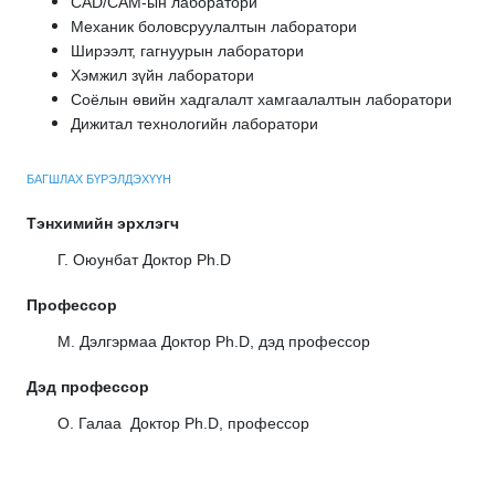
CAD/CAM-ын лаборатори
Механик боловсруулалтын лаборатори
Ширээлт, гагнуурын лаборатори
Хэмжил зүйн лаборатори
Соёлын өвийн хадгалалт хамгаалалтын лаборатори
Дижитал технологийн лаборатори
БАГШЛАХ БҮРЭЛДЭХҮҮН
Тэнхимийн эрхлэгч
Г. Оюунбат Доктор Ph.D
Профессор
М. Дэлгэрмаа Доктор Ph.D, дэд профессор
Дэд профессор
О. Галаа
Доктор Ph.D, профессор