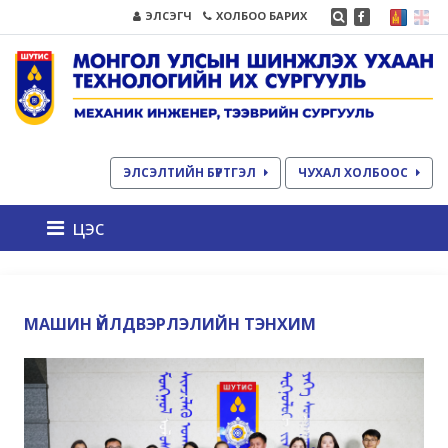
ЭЛСЭГЧ
ХОЛБОО БАРИХ
ЭЛСЭЛТИЙН БҮРТГЭЛ
ЧУХАЛ ХОЛБООС
цэс
МАШИН ҮЙЛДВЭРЛЭЛИЙН ТЭНХИМ