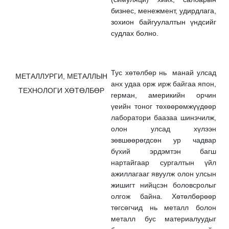
бизнес, менежмент, удирдлага,
зохион байгуулалтын үндсийг
судлах болно.
Тус хөтөлбөр нь манай улсад
МЕТАЛЛУРГИ, МЕТАЛЛЫН
анх удаа орж ирж байгаа япон,
ТЕХНОЛОГИ ХӨТӨЛБӨР
герман, америкийн орчин
үеийн тоног төхөөрөмжүүдөөр
лаборатори баазаа шинэчилж,
олон улсад хүлээн
зөвшөөрөгдсөн ур чадвар
бүхий эрдэмтэн багш
нартайгаар сургалтын үйл
ажиллагааг явуулж олон улсын
жишигт нийцсэн боловсролыг
олгож байна. Хөтөлбөрөөр
төгсөгчид нь металл болон
металл бус материалуудыг