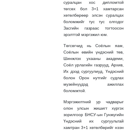
суралцан хос дипломтой
төгсөх бол 3+1 хамтарсан
хөтөлбөрөөр элсэн суралцах
боломжийг тус тус олгодог
Засгийн газраас тогтоосон
эрэлттэй мэргэжил юм.
Төгсөгчид нь Соёлын яам,
Соёлын өвийн үндэсний төв,
Шинжлэх ухааны академи,
Соёл урлагийн газрууд, Архив,
Их дээд сургуулиуд, Үндэсний
болон Орон нутгийг судлах
музейнүүдэд ажиллах
боломжтой.
Мэргэжилтний ур чадварыг
олон улсын жишигт хүргэх
зорилгоор БНСУ-ын Гунжүгийн
Үндэсний их сургуультай
хамтран 3+1 хөтөлбөрийг нээн