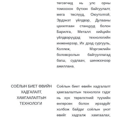
төгсөгчид нь улс орны
томоохон бүтээн байгуулалт,
мега төслүүд, Оюутолгой,
Эрдэнэт үйлдвэр, Дулааны
цахилгаан станцууд болон
Барилга, Металл хийцийн
үйлдвэрүүдэд технологийн
инженерээр, Их дээд сургууль,
Коллеж, Мэргэжлийн
боловсролын байгууллагад
багш, судлаач, шинжээчээр
ажиллана.
СОЁЛЫН БИЕТ ӨВИЙН
Соёлын биет өвийн хадгалалт
ХАДГАЛАЛТ,
ҳамгаалалтын технологи гэдэг
ХАМГААЛАЛТЫН
нь хүн төрөлхтний түүхийн
ТЕХНОЛОГИ
өнгөрсөн болон ирээдүйг
холбож байдаг соёлын үнэт
өвийг хадгалж хамгаалах,