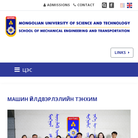
ADMISSIONS
CONTACT
LINKS
цэс
МАШИН ҮЙЛДВЭРЛЭЛИЙН ТЭНХИМ