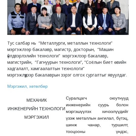
Тус салбар нь “Металлурги, металлын технологи”
мэргэжлээр бакалавр, магистр, докторын, “Машин
үйлдвэрлэлийн технологи” мэргэжлээр бакалавр,
магистрийн, “Гагнуурын технологи”, “Соёлын биет өвийн
хадгалалт, хамгаалалтын технологи”
мэргэжлүүдээр бакалаврын зэрэг олгох сургалтыг явуулдаг.
Мэргэжил, хөтөлбөр
Суралцагч оюутнууд
МЕХАНИК
инженерийн суурь болон
ИНЖЕНЕРИЙН ТЕХНОЛОГИ
мэргэшүүлэх хичээлүүдийг
МЭРГЭЖИЛ
үзэж металлын ангилал, бүтэц,
шинж чанар, туршилт,
тооцооны үндэс,