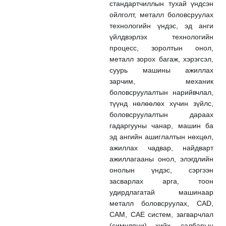
стандартчиллын тухай үндсэн
ойлголт, металл боловсруулах
технологийн үндэс, эд анги
үйлдвэрлэх технологийн
процесс, зоролтын онол,
металл зорох багаж, хэрэгсэл,
суурь машины ажиллах
зарчим, механик
боловсруулалтын нарийвчлал,
түүнд нөлөөлөх хүчин зүйлс,
боловсруулалтын дараах
гадаргууны чанар, машин ба
эд ангийн ашиглалтын нөхцөл,
ажиллах чадвар, найдварт
ажиллагааны онол, элэгдлийн
онолын үндэс, сэргээн
засварлах арга, тоон
удирдлагатай машинаар
металл боловсруулах, CAD,
CAM, CAE систем, загварчлал
(симуляци) хийх, салбарын