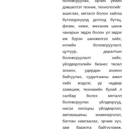
боловсруулах, орчин үеийн
дэвшилтэт техник, технологийг
ашиглах, металл болон хайлш
бүтээгдэхүүнд дотоод бүтэц,
физик, хими, механик шинж
чанарын эвдэх болон үл эвдэх
иж бүрэн шинжилгээ хийх,
илчийн боловсруулалт,
цутгуур, даралтын
боловсруулалт хийх,
үйлдвэрлэлийн бизнес төсөл
зохиох, удирдан зохион
байгуулах, судалгааны ажил
хийх мэдлэг, ур чадвар
эзэмшиж, техникийн бүхий л
салбар болох металл
боловсруулах үйлдвэрүүд,
нисэх онгоцны үйлдвэрлэл,
автомашины инженерчлэл,
батлан хамгаалах, эрчим хүч,
зам барилга байгууламж,