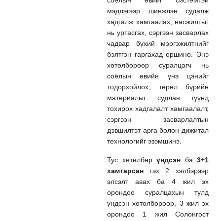
соёлын өвийг системтэй
мэдлэгээр шинжлэн судалж
хадгалж хамгаалах, насжилтыг
нь уртасгах, сэргээн засварлах
чадвар бүхий мэргэжилтнийг
бэлтгэн гаргахад оршино. Энэ
хөтөлбөрөөр суралцагч нь
соёлын өвийн үнэ цэнийг
тодорхойлох, төрөл бүрийн
материалыг судлан түүнд
тохирох хадгалалт хамгаалалт,
сэргээн засварлалтын
дэвшилтэт арга болон дижитал
технологийг эзэмшинэ.
Тус хөтөлбөр
үндсэн
ба
3+1
хамтарсан
гэх 2 хэлбэрээр
элсэлт авах ба 4 жил эх
орондоо суралцахын тулд
үндсэн хөтөлбөрөөр, 3 жил эх
орондоо 1 жил Солонгост