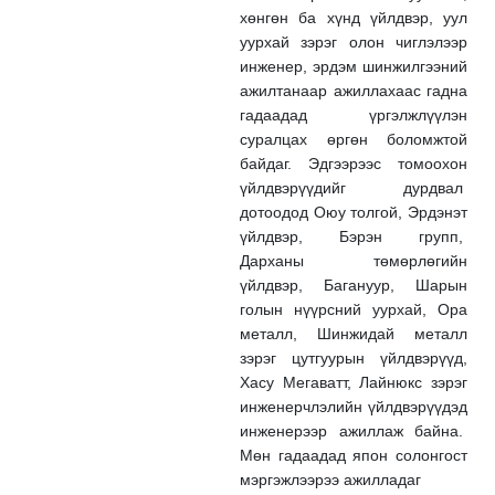
хөнгөн ба хүнд үйлдвэр, уул
уурхай зэрэг олон чиглэлээр
инженер, эрдэм шинжилгээний
ажилтанаар ажиллахаас гадна
гадаадад үргэлжлүүлэн
суралцах өргөн боломжтой
байдаг. Эдгээрээс томоохон
үйлдвэрүүдийг дурдвал
дотоодод Оюу толгой, Эрдэнэт
үйлдвэр, Бэрэн групп,
Дарханы төмөрлөгийн
үйлдвэр, Багануур, Шарын
голын нүүрсний уурхай, Ора
металл, Шинжидай металл
зэрэг цутгуурын үйлдвэрүүд,
Хасу Мегаватт, Лайнюкс зэрэг
инженерчлэлийн үйлдвэрүүдэд
инженерээр ажиллаж байна.
Мөн гадаадад япон солонгост
мэргэжлээрээ ажилладаг