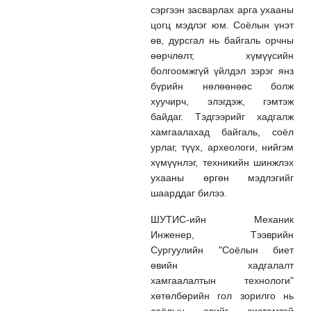
сэргээн засварлах арга ухааны
цогц мэдлэг юм. Соёлын үнэт
өв, дурсгал нь байгаль орчны
өөрчлөлт, хүмүүсийн
болгоомжгүй үйлдэл зэрэг янз
бүрийн нөлөөнөөс болж
хуучирч, элэгдэж, гэмтэж
байдаг. Тэдгээрийг хадгалж
хамгаалахад байгаль, соёл
урлаг, түүх, археологи, нийгэм
хүмүүнлэг, техникийн шинжлэх
ухааны өргөн мэдлэгийг
шаарддаг билээ.
ШУТИС-ийн Механик
Инженер, Тээврийн
Сургуулийн "Соёлын биет
өвийн хадгалалт
хамгаалалтын технологи"
хөтөлбөрийн гол зорилго нь