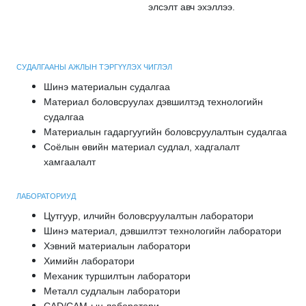
элсэлт авч эхэллээ.
СУДАЛГААНЫ АЖЛЫН ТЭРГҮҮЛЭХ ЧИГЛЭЛ
Шинэ материалын судалгаа
Материал боловсруулах дэвшилтэд технологийн
судалгаа
Материалын гадаргуугийн боловсруулалтын судалгаа
Соёлын өвийн материал судлал, хадгалалт
хамгаалалт
ЛАБОРАТОРИУД
Цутгуур, илчийн боловсруулалтын лаборатори
Шинэ материал, дэвшилтэт технологийн лаборатори
Хэвний материалын лаборатори
Химийн лаборатори
Механик туршилтын лаборатори
Металл судлалын лаборатори