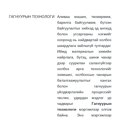
ГАГНУУРЫН ТЕХНОЛОГИ
Аливаа машин, төхөөрөмж,
барилга байгууламж, бүтээн
байгуулалтыг хийхэд эд ангиуд
болон угсаргааны нэгжийг
хооронд нь найдвартай холбох
шаардлага зайлшгүй тулгардаг.
Иймд материалын химийн
найрлага, бүтэц, шинж чанар
дээр суурилан салахгүйгээр
холбох арга технологийг
эзэмших, холбоосын чанарын
баталгаажуулалтыг хангах
болон гагнуурын
үйлдвэрлэлийн процессийг
төслөх, удирдах мэдлэг ур
чадварыг
Гагнуурын
технологи
мэргэжлээр олгож
байна. Энэ мэргэжлээр