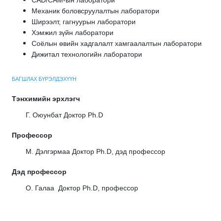
CAD/CAM-ын лаборатори
Механик боловсруулалтын лаборатори
Ширээлт, гагнуурын лаборатори
Хэмжил зүйн лаборатори
Соёлын өвийн хадгалалт хамгаалалтын лаборатори
Дижитал технологийн лаборатори
БАГШЛАХ БҮРЭЛДЭХҮҮН
Тэнхимийн эрхлэгч
Г. Оюунбат Доктор Ph.D
Профессор
М. Дэлгэрмаа Доктор Ph.D, дэд профессор
Дэд профессор
О. Галаа
Доктор Ph.D, профессор