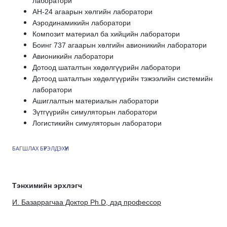
лаборатори
АН-24 агаарын хөлгийн лаборатори
Аэродинамикийн лаборатори
Композит материал ба хийцийн лаборатори
Боинг 737 агаарын хөлгийн авионикийн лаборатори
Авионикийн лаборатори
Дотоод шаталтын хөдөлгүүрийн лаборатори
Дотоод шаталтын хөдөлгүүрийн тэжээлийн системийн
лаборатори
Ашиглалтын материалын лаборатори
Зүтгүүрийн симуляторын лаборатори
Логистикийн симуляторын лаборатори
БАГШЛАХ БҮРЭЛДЭХҮҮН
Тэнхимийн эрхлэгч
И. Базаррагчаа Доктор Ph.D, дэд профессор