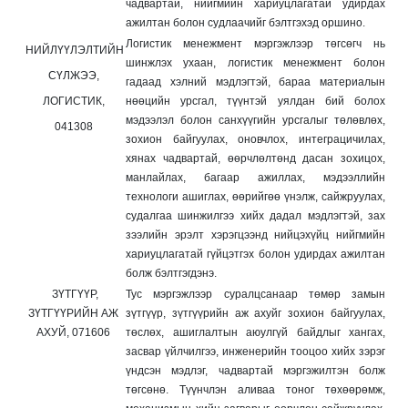
чадвартай, нийгмийн хариуцлагатай
удирдах
.
ажилтан болон судлаачийг бэлтгэхэд оршино
Логистик менежмент мэргэжлээр төгсөгч нь
НИЙЛҮҮЛЭЛТИЙН
шинжлэх ухаан, логистик менежмент болон
СҮЛЖЭЭ,
гадаад хэлний мэдлэгтэй, бараа материалын
ЛОГИСТИК,
нөөцийн урсгал, түүнтэй уялдан бий болох
мэдээлэл болон санхүүгийн урсгалыг төлөвлөх,
041308
зохион байгуулах, оновчлох, интеграцичилах,
хянах чадвартай, өөрчлөлтөнд дасан зохицох,
манлайлах, багаар ажиллах, мэдээллийн
технологи ашиглах, өөрийгөө үнэлж, сайжруулах,
судалгаа шинжилгээ хийх дадал мэдлэгтэй, зах
зээлийн эрэлт хэрэгцээнд нийцэхүйц нийгмийн
хариуцлагатай гүйцэтгэх болон удирдах ажилтан
болж бэлтгэгдэнэ.
ЗҮТГҮҮР,
Тус мэргэжлээр суралцсанаар төмөр замын
ЗҮТГҮҮРИЙН АЖ
зүтгүүр, зүтгүүрийн аж ахуйг зохион байгуулах,
АХУЙ, 071606
төслөх, ашиглалтын аюулгүй байдлыг хангах,
засвар үйлчилгээ, инженерийн тооцоо хийх зэрэг
үндсэн мэдлэг, чадвартай мэргэжилтэн болж
төгсөнө. Түүнчлэн аливаа тоног төхөөрөмж,