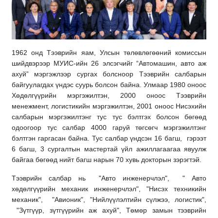
1962 онд Тээврийн яам, Улсын төлөвлөгөөний комиссын
шийдвэрээр МУИС-ийн 26 элсэгчийг “Автомашин, авто аж
ахуй” мэргэжлээр сургах болсноор Тээврийн салбарын
байгуулагдах үндэс суурь болсон байна. Улмаар 1980 оноос
Хөдөлгүүрийн мэргэжилтэн, 2000 оноос Тээврийн
менежмент, логистикийн мэргэжилтэн, 2001 оноос Нисэхийн
салбарын мэргэжилтэнг тус тус бэлтгэх болсон бөгөөд
одоогоор тус салбар 4000 гаруй төгсөгч мэргэжилтэнг
бэлтгэн гаргасан байна.
Тус салбар үндсэн 16 багш, гэрээт
6 багш, 3 сургалтын мастертай үйл ажиллагаагаа явуулж
байгаа бөгөөд нийт багш нарын 70 хувь докторын зэрэгтэй.
Тээврийн салбар нь
"Авто инженерчлэл",
" Авто
хөдөлгүүрийн механик инженерчлэл", "Нисэх техникийн
механик", "Авиoник", "Нийлүүлэлтийн сүлжээ, логистик",
"Зүтгүүр, зүтгүүрийн аж ахуй", Төмөр замын тээврийн