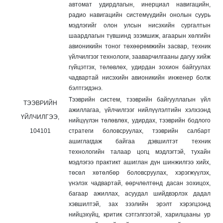
автомат удирдлагын, инерциал навигацийн,
радио навигацийн системүүдийн онолын суурь
мэдлэгийг олон улсын нисэхийн сургалтын
шаардлагын түвшинд эзэмшиж, агаарын хөлгийн
авионикийн тоног төхөөрөмжийн засвар, техник
үйлчилгээг технологи, зааварчилгааны дагуу хийж
гүйцэтгэх, төлөвлөх, удирдан зохион байгуулах
чадвартай нисэхийн авионикийн инженер болж
бэлтгэгдэнэ.
Тээврийн систем, тээврийн байгууллагын үйл
ТЭЭВРИЙН
ажиллагаа, үйлчилгээг
нийлүүлэлтийн хэлхээнд
ҮЙЛЧИЛГЭЭ,
нийцүүлэн төлөвлөх, удирдах, тээврийн
бодлого
104101
стратеги боловсруулах, тээврийн салбарт
ашиглагдаж
байгаа дэвшилтэт техник
технологийн талаар цогц мэдлэгтэй,
тухайн
мэдлэгээ практикт ашиглан дүн шинжилгээ хийх,
төсөл
хөтөлбөр боловсруулах, хэрэгжүүлэх,
үнэлэх чадвартай,
өөрчлөлтөнд дасан зохицох,
багаар ажиллах, асуудал шийдвэрлэх
дадал
хэвшилтэй, зах зээлийн эрэлт хэрэгцээнд
нийцэхүйц, критик
сэтгэлгээтэй, харилцааны ур