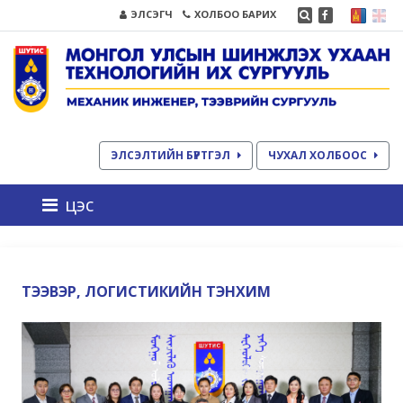
ЭЛСЭГЧ
ХОЛБОО БАРИХ
ЭЛСЭЛТИЙН БҮРТГЭЛ
ЧУХАЛ ХОЛБООС
цэс
ТЭЭВЭР, ЛОГИСТИКИЙН ТЭНХИМ