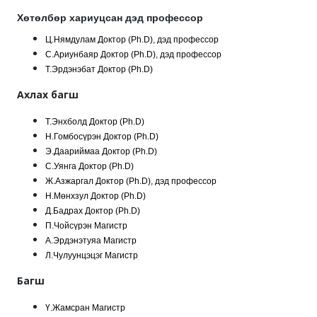
Хөтөлбөр хариуцсан дэд профессор
Ц.Нямдулам Доктор (Ph.D), дэд профессор
С.Ариунбаяр Доктор (Ph.D), дэд профессор
Т.Эрдэнэбат Доктор (Ph.D)
Ахлах багш
Т.Энхболд Доктор (Ph.D)
Н.Гомбосүрэн Доктор (Ph.D)
Э.Даариймаа Доктор (Ph.D)
С.Уянга Доктор (Ph.D)
Ж.Азжаргал Доктор (Ph.D), дэд профессор
Н.Мөнхзул Доктор (Ph.D)
Д.Бадрах Доктор (Ph.D)
П.Чойсүрэн Магистр
А.Эрдэнэтуяа Магистр
Л.Чулуунцэцэг Магистр
Багш
Ү.Жамсран Магистр