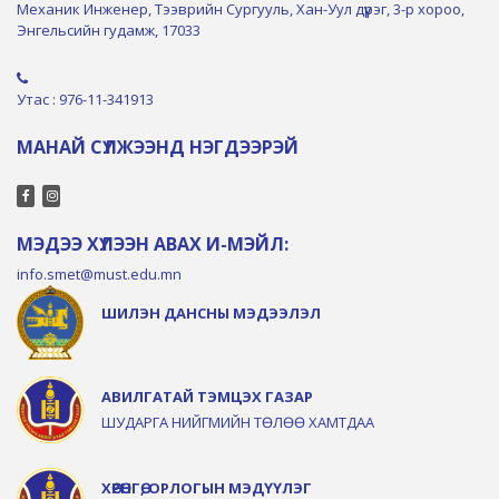
Механик Инженер, Тээврийн Сургууль, Хан-Уул дүүрэг, 3-р хороо,
Энгельсийн гудамж, 17033
Утас : 976-11-341913
МАНАЙ СҮЛЖЭЭНД НЭГДЭЭРЭЙ
МЭДЭЭ ХҮЛЭЭН АВАХ И-МЭЙЛ:
info.smet@must.edu.mn
ШИЛЭН ДАНСНЫ МЭДЭЭЛЭЛ
АВИЛГАТАЙ ТЭМЦЭХ ГАЗАР
ШУДАРГА НИЙГМИЙН ТӨЛӨӨ ХАМТДАА
ХӨРӨНГӨ, ОРЛОГЫН МЭДҮҮЛЭГ