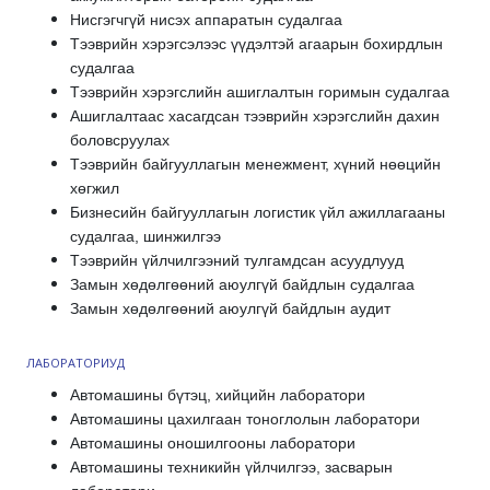
Нисгэгчгүй нисэх аппаратын судалгаа
Тээврийн хэрэгсэлээс үүдэлтэй агаарын бохирдлын
судалгаа
Тээврийн хэрэгслийн ашиглалтын горимын судалгаа
Ашиглалтаас хасагдсан тээврийн хэрэгслийн дахин
боловсруулах
Тээврийн байгууллагын менежмент, хүний нөөцийн
хөгжил
Бизнесийн байгууллагын логистик үйл ажиллагааны
судалгаа, шинжилгээ
Тээврийн үйлчилгээний тулгамдсан асуудлууд
Замын хөдөлгөөний аюулгүй байдлын судалгаа
Замын хөдөлгөөний аюулгүй байдлын аудит
ЛАБОРАТОРИУД
Автомашины бүтэц, хийцийн лаборатори
Автомашины цахилгаан тоноглолын лаборатори
Автомашины оношилгооны лаборатори
Автомашины техникийн үйлчилгээ, засварын