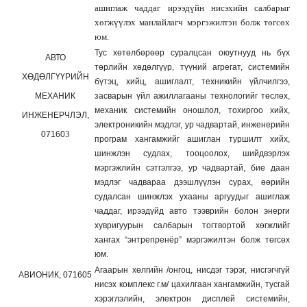
ашиглаж чаддаг ирээдүйн нисэхийн салбарыг
хөгжүүлэх манлайлагч мэргэжилтэн болж төгсөх
юм.
Тус хөтөлбөрөөр суралцсан оюутнууд нь бүх
АВТО
төрлийн хөдөлгүүр, түүний агрегат, системийн
ХӨДӨЛГҮҮРИЙН
бүтэц, хийц, ашиглалт, техникийн үйлчилгээ,
МЕХАНИК
засварын үйл ажиллагааны технологийг төслөх,
механик системийн оношлол, тохиргоо хийх,
ИНЖЕНЕРЧЛЭЛ,
электроникийн мэдлэг, ур чадвартай, инженерийн
3
07160
програм хангамжийг ашиглан туршилт хийх,
шинжлэн судлах, тооцоолох, шийдвэрлэх
мэргэжлийн сэтгэлгээ, ур чадвартай, бие даан
мэдлэг чадвараа дээшлүүлэн сурах, өөрийн
судалсан шинжлэх ухааны аргуудыг ашиглаж
чаддаг, ирээдүйд авто тээврийн болон энерги
хувригуурын салбарын тогтвортой хөгжлийг
хангах “энтрепренёр” мэргэжилтэн болж төгсөх
юм.
Агаарын хөлгийн /онгоц, нисдэг тэрэг, нисгэгчгүй
АВИОНИК,
071605
нисэх комплекс г.м/ цахилгаан хангамжийн, тусгай
хэрэглэлийн, электрон дисплей системийн,