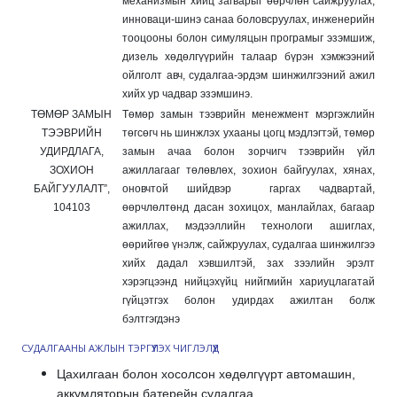
механизмын хийц загварыг өөрчлөн сайжруулах,
инноваци-шинэ санаа боловсруулах, инженерийн
тооцооны болон симуляцын програмыг эзэмшиж,
дизель хөдөлгүүрийн талаар бүрэн хэмжээний
ойлголт авч, судалгаа-эрдэм шинжилгээний ажил
хийх ур чадвар эзэмшинэ.
ТӨМӨР ЗАМЫН
Төмөр замын тээврийн менежмент мэргэжлийн
ТЭЭВРИЙН
төгсөгч нь шинжлэх ухааны цогц мэдлэгтэй, төмөр
УДИРДЛАГА,
замын ачаа болон зорчигч тээврийн үйл
ЗОХИОН
ажиллагааг төлөвлөх, зохион байгуулах, хянах,
БАЙГУУЛАЛТ”,
оновчтой шийдвэр гаргах чадвартай,
104103
өөрчлөлтөнд дасан зохицох, манлайлах, багаар
ажиллах, мэдээллийн технологи ашиглах,
өөрийгөө үнэлж, сайжруулах, судалгаа шинжилгээ
хийх дадал хэвшилтэй, зах зээлийн эрэлт
хэрэгцээнд нийцэхүйц нийгмийн хариуцлагатай
гүйцэтгэх болон удирдах ажилтан болж
бэлтгэгдэнэ
СУДАЛГААНЫ АЖЛЫН ТЭРГҮҮЛЭХ ЧИГЛЭЛҮҮД
Цахилгаан болон хосолсон хөдөлгүүрт автомашин,
аккумляторын батерейн судалгаа