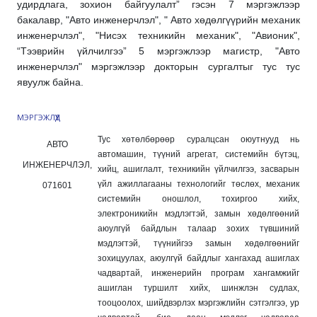
удирдлага, зохион байгуулалт” гэсэн 7 мэргэжлээр
бакалавр, "Авто инженерчлэл", " Авто хөдөлгүүрийн механик
инженерчлэл", "Нисэх техникийн механик", "Авиoник",
“Тээврийн үйлчилгээ” 5 мэргэжлээр магистр, "Авто
инженерчлэл" мэргэжлээр докторын сургалтыг тус тус
явуулж байна.
МЭРГЭЖЛҮҮД
Тус хөтөлбөрөөр суралцсан оюутнууд нь
АВТО
автомашин, түүний агрегат, системийн бүтэц,
ИНЖЕНЕРЧЛЭЛ,
хийц, ашиглалт, техникийн үйлчилгээ, засварын
үйл ажиллагааны технологийг төслөх, механик
071601
системийн оношлол, тохиргоо хийх,
электроникийн мэдлэгтэй, замын хөдөлгөөний
аюулгүй байдлын талаар зохих түвшиний
мэдлэгтэй, түүнийгээ замын хөдөлгөөнийг
зохицуулах, аюулгүй байдлыг хангахад ашиглах
чадвартай, инженерийн програм хангамжийг
ашиглан туршилт хийх, шинжлэн судлах,
тооцоолох, шийдвэрлэх мэргэжлийн сэтгэлгээ, ур