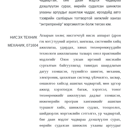
чадвартай, бие даан мэдлэг чадвараа
дээшлүүлэн сурах, өөрийн судалсан шинжлэх
ухааны аргуудыг ашиглаж чаддаг, ирээдүйд авто
тээврийн салбарын тогтвортой хөгжлийг хангах
“энтрепренёр” мэргэжилтэн болж төгсөх юм.
Агаарын хөлөг, нисгэгчгүй нисэх аппарат (
дрон
НИСЭХ ТЕХНИК
гэх мэт.) түүний агрегат, зангилаа, системийн хийц
МЕХАНИК,
071604
ажиллагаа, удирдах, хянах төхөөрөмжүүдийн
технологи ажиллагааны талаарх онол практикийн
мэдлэгийг Олон улсын иргэний нисэхийн
сургалтын байгууллагад тавигдах шаардлагын
дагуу эзэмшсэн, түүнийгээ шингэн, механик,
электроник, цахилгаан системд үйлчилгээ, засвар,
оншилгоо хийхэд ашиглах чадвартай, мөн эдгээр
ажилд хэрэглэгдэх багаж, хэрэгсэл, тоног
төхөөрөмжийг ажиллуулах дадлыг
эзэмшсэн,
инженерийн програм хангамжийг ашиглан
туршилт хийх, шинжлэн судлах, тооцоолох,
шийдвэрлэх мэргэжлийн сэтгэлгээ, ур чадвартай,
бие даан мэдлэг чадвараа дээшлүүлэн сурах,
өөрийн судалсан шинжлэх ухааны аргуудыг