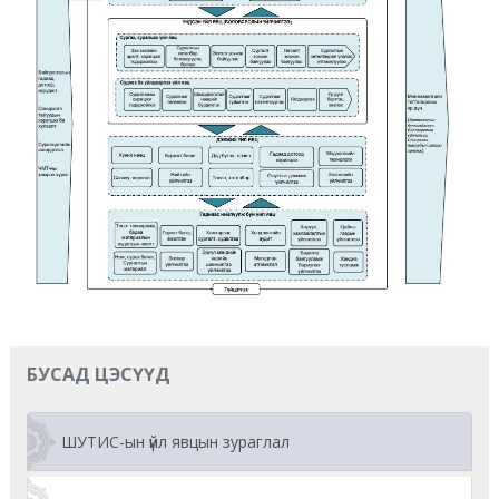
БУСАД ЦЭСҮҮД
ШУТИС-ын үйл явцын зураглал