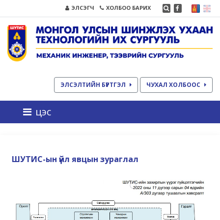
ЭЛСЭГЧ
ХОЛБОО БАРИХ
ЭЛСЭЛТИЙН БҮРТГЭЛ
ЧУХАЛ ХОЛБООС
цэс
ШУТИС-ын үйл явцын зураглал