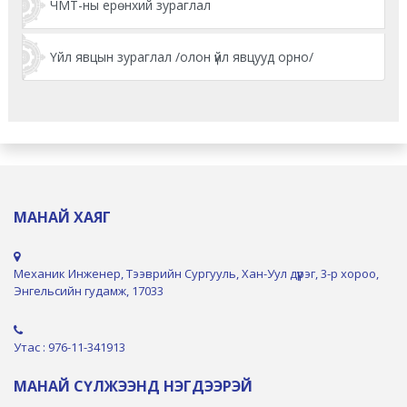
ЧМТ-ны ерөнхий зураглал
Үйл явцын зураглал /олон үйл явцууд орно/
МАНАЙ ХАЯГ
Механик Инженер, Тээврийн Сургууль, Хан-Уул дүүрэг, 3-р хороо,
Энгельсийн гудамж, 17033
Утас : 976-11-341913
МАНАЙ СҮЛЖЭЭНД НЭГДЭЭРЭЙ