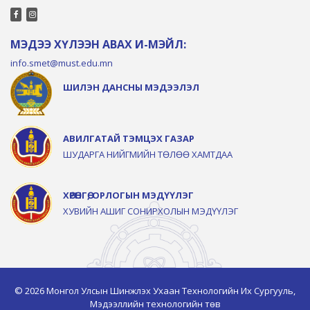
МЭДЭЭ ХҮЛЭЭН АВАХ И-МЭЙЛ:
info.smet@must.edu.mn
ШИЛЭН ДАНСНЫ МЭДЭЭЛЭЛ
АВИЛГАТАЙ ТЭМЦЭХ ГАЗАР
ШУДАРГА НИЙГМИЙН ТӨЛӨӨ ХАМТДАА
ХӨРӨНГӨ, ОРЛОГЫН МЭДҮҮЛЭГ
ХУВИЙН АШИГ СОНИРХОЛЫН МЭДҮҮЛЭГ
© 2026 Монгол Улсын Шинжлэх Ухаан Технологийн Их Сургууль,
Мэдээллийн технологийн төв