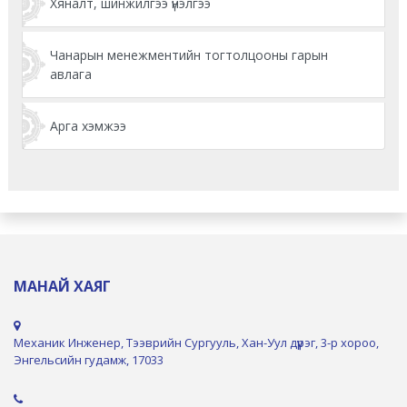
Хяналт, шинжилгээ үнэлгээ
Чанарын менежментийн тогтолцооны гарын
авлага
Арга хэмжээ
МАНАЙ ХАЯГ
Механик Инженер, Тээврийн Сургууль, Хан-Уул дүүрэг, 3-р хороо,
Энгельсийн гудамж, 17033