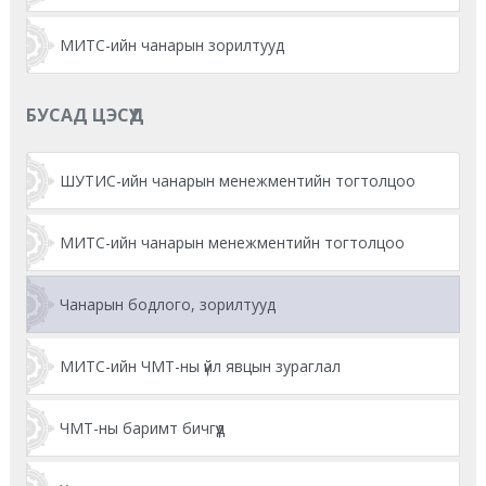
МИТС-ийн чанарын зорилтууд
БУСАД ЦЭСҮҮД
ШУТИС-ийн чанарын менежментийн тогтолцоо
МИТС-ийн чанарын менежментийн тогтолцоо
Чанарын бодлого, зорилтууд
МИТС-ийн ЧМТ-ны үйл явцын зураглал
ЧМТ-ны баримт бичгүүд