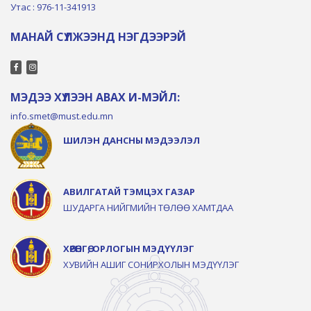
Утас : 976-11-341913
МАНАЙ СҮЛЖЭЭНД НЭГДЭЭРЭЙ
МЭДЭЭ ХҮЛЭЭН АВАХ И-МЭЙЛ:
info.smet@must.edu.mn
ШИЛЭН ДАНСНЫ МЭДЭЭЛЭЛ
АВИЛГАТАЙ ТЭМЦЭХ ГАЗАР
ШУДАРГА НИЙГМИЙН ТӨЛӨӨ ХАМТДАА
ХӨРӨНГӨ, ОРЛОГЫН МЭДҮҮЛЭГ
ХУВИЙН АШИГ СОНИРХОЛЫН МЭДҮҮЛЭГ