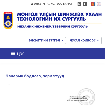
ЭЛСЭГЧ
ХОЛБОО БАРИХ
ЭЛСЭЛТИЙН БҮРТГЭЛ
ЧУХАЛ ХОЛБООС
цэс
Чанарын бодлого, зорилтууд