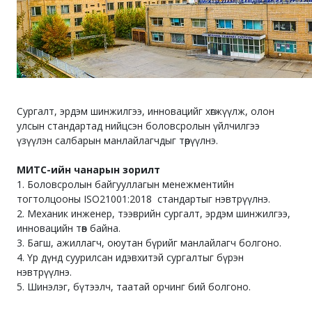
Сургалт, эрдэм шинжилгээ, инновацийг хөгжүүлж, олон
улсын стандартад нийцсэн боловсролын үйлчилгээ
үзүүлэн салбарын манлайлагчдыг төрүүлнэ.
МИТС-ийн чанарын зорилт
1. Боловсролын байгууллагын менежментийн
тогтолцооны ISO21001:2018 стандартыг нэвтрүүлнэ.
2. Механик инженер, тээврийн сургалт, эрдэм шинжилгээ,
инновацийн төв байна.
3. Багш, ажиллагч, оюутан бүрийг манлайлагч болгоно.
4. Үр дүнд суурилсан идэвхитэй сургалтыг бүрэн
нэвтрүүлнэ.
5. Шинэлэг, бүтээлч, таатай орчинг бий болгоно.