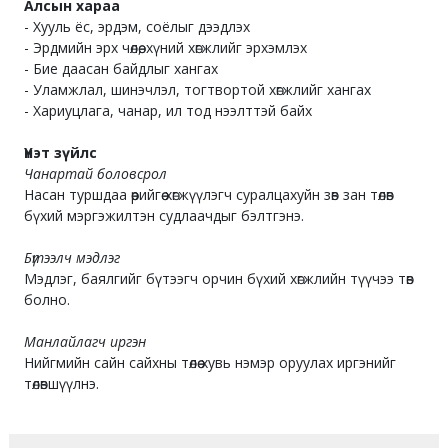
Алсын хараа
- Хууль ёс, эрдэм, соёлыг дээдлэх
- Эрдмийн эрх чөлөө, хүний хөгжлийг эрхэмлэх
- Бие даасан байдлыг хангах
- Уламжлал, шинэчлэл, тогтвортой хөгжлийг хангах
- Хариуцлага, чанар, ил тод нээлттэй байх
Үнэт зүйлс
Чанартай боловсрол
Насан туршдаа өөрийгөө хөгжүүлэгч суралцахуйн зөв зан төлөв
бүхий мэргэжилтэн судлаачдыг бэлтгэнэ.
Бүтээлч мэдлэг
Мэдлэг, баялгийг бүтээгч орчин бүхий хөгжлийн түүчээ төв
болно.
Манлайлагч иргэн
Нийгмийн сайн сайхны төлөө хувь нэмэр оруулах иргэнийг
төлөвшүүлнэ.