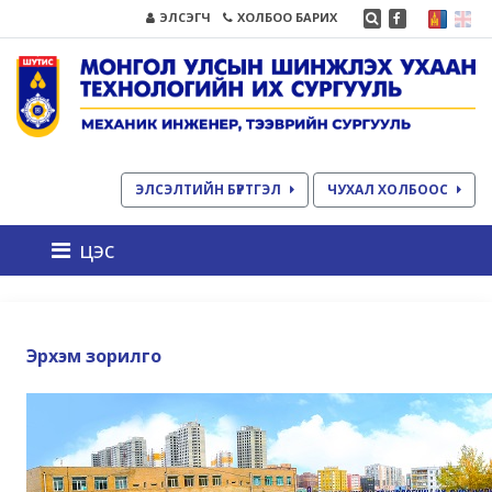
ЭЛСЭГЧ
ХОЛБОО БАРИХ
ЭЛСЭЛТИЙН БҮРТГЭЛ
ЧУХАЛ ХОЛБООС
цэс
Эрхэм зорилго