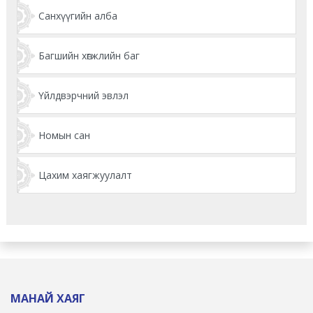
Санхүүгийн алба
Багшийн хөгжлийн баг
Үйлдвэрчний эвлэл
Номын сан
Цахим хаягжуулалт
МАНАЙ ХАЯГ