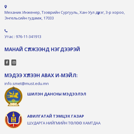
Механик Инженер, Тээврийн Сургууль, Хан-Уул дүүрэг, 3-р хороо,
Энгельсийн гудамж, 17033
Утас : 976-11-341913
МАНАЙ СҮЛЖЭЭНД НЭГДЭЭРЭЙ
МЭДЭЭ ХҮЛЭЭН АВАХ И-МЭЙЛ:
info.smet@must.edu.mn
ШИЛЭН ДАНСНЫ МЭДЭЭЛЭЛ
АВИЛГАТАЙ ТЭМЦЭХ ГАЗАР
ШУДАРГА НИЙГМИЙН ТӨЛӨӨ ХАМТДАА