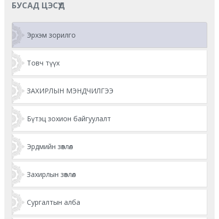
БУСАД ЦЭСҮҮД
Эрхэм зорилго
Товч түүх
ЗАХИРЛЫН МЭНДЧИЛГЭЭ
Бүтэц зохион байгуулалт
Эрдмийн зөвлөл
Захирлын зөвлөл
Сургалтын алба