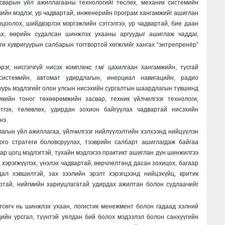
асварын үйл ажиллагааны технологийг төслөх, механик системийн
кийн мэдлэг, ур чадвартай, инженерийн програм хангамжийг ашиглан
цоолох, шийдвэрлэх мэргэжлийн сэтгэлгээ, ур чадвартай, бие даан
ах, өөрийн судалсан шинжлэх ухааны аргуудыг ашиглаж чаддаг,
ги хувригуурын салбарын тогтвортой хөгжлийг хангах “энтрепренёр”
рэг, нисгэгчгүй нисэх комплекс г.м/ цахилгаан хангамжийн, тусгай
системийн, автомат удирдлагын, инерциал навигацийн, радио
уурь мэдлэгийг олон улсын нисэхийн сургалтын шаардлагын түвшинд
кийн тоног төхөөрөмжийн засвар, техник үйлчилгээг технологи,
тгэх, төлөвлөх, удирдан зохион байгуулах чадвартай нисэхийн
нэ.
лагын үйл ажиллагаа, үйлчилгээг
нийлүүлэлтийн хэлхээнд нийцүүлэн
ого стратеги боловсруулах, тээврийн салбарт ашиглагдаж
байгаа
ар цогц мэдлэгтэй,
тухайн мэдлэгээ практикт ашиглан дүн шинжилгээ
 хэрэгжүүлэх, үнэлэх чадвартай,
өөрчлөлтөнд дасан зохицох, багаар
дал хэвшилтэй, зах зээлийн эрэлт хэрэгцээнд нийцэхүйц, критик
артай, нийгмийн хариуцлагатай
удирдах ажилтан болон судлаачийг
гсөгч нь шинжлэх ухаан, логистик менежмент болон гадаад хэлний
ийн урсгал, түүнтэй уялдан бий болох мэдээлэл болон санхүүгийн