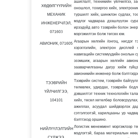
ашиглалт, техникийн үйлчилгээ, з
ХӨДӨЛГҮҮРИЙН
оношлол, тохиргоо хийх, электрони
МЕХАНИК
туршилт хийх, шинжлэн судлах, тоо
мэдлэг чадвараа дээшлүүлэн сур
ИНЖЕНЕРЧЛЭЛ,
ирээдүйд авто тээврийн болон энер
3
07160
мэргэжилтэн болж төгсөх юм.
Агаарын хөлгийн /онгоц, нисдэг тэ
АВИОНИК,
071605
хэрэглэлийн, электрон дисплей 
навигацийн системүүдийн онолын с
эзэмшиж, агаарын хөлгийн авиони
зааварчилгааны дагуу хийж гүйцэ
авионикийн инженер болж бэлтгэгдэ
Тээврийн систем, тээврийн байгуул
ТЭЭВРИЙН
төлөвлөх, удирдах, тээврийн
бодл
ҮЙЛЧИЛГЭЭ,
дэвшилтэт техник технологийн тала
104101
хийх, төсөл
хөтөлбөр боловсруулах,
ажиллах, асуудал шийдвэрлэх
да
сэтгэлгээтэй, харилцааны ур чадв
.
бэлтгэхэд оршино
Логистик менежмент мэргэжлээр тө
НИЙЛҮҮЛЭЛТИЙН
мэдлэгтэй, бараа материалын нөөц
СҮЛЖЭЭ,