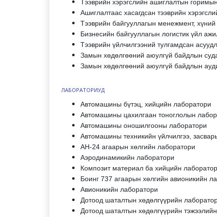
Тээврийн хэрэгслийн ашиглалтын горимы
Ашиглалтаас хасагдсан тээврийн хэрэгсли
Тээврийн байгууллагын менежмент, хүний
Бизнесийн байгууллагын логистик үйл аж
Тээврийн үйлчилгээний тулгамдсан асууд
Замын хөдөлгөөний аюулгүй байдлын суд
Замын хөдөлгөөний аюулгүй байдлын ауд
ЛАБОРАТОРИУД
Автомашины бүтэц, хийцийн лаборатори
Автомашины цахилгаан тоноглолын лабор
Автомашины оношилгооны лаборатори
Автомашины техникийн үйлчилгээ, засвар
АН-24 агаарын хөлгийн лаборатори
Аэродинамикийн лаборатори
Композит материал ба хийцийн лаборато
Боинг 737 агаарын хөлгийн авионикийн л
Авионикийн лаборатори
Дотоод шаталтын хөдөлгүүрийн лаборато
Дотоод шаталтын хөдөлгүүрийн тэжээлий