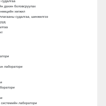
н судалгаа
йн дахин боловсруулах
 нөөцийн хөгжил
иллагааны судалгаа, шинжилгээ
лууд
алгаа
ит
атори
ын лаборатори
ри
аборатори
ри
н системийн лаборатори