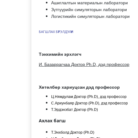
Ашиглалтын материалын лаборатори
Зүтгүүрийн симуляторын лаборатори
Логистикийн симуляторын лаборатори
БАГШЛАХ БҮРЭЛДЭХҮҮН
Тэнхимийн эрхлэгч
И. Базаррагчаа Доктор Ph.D, дэд профессор
Хөтөлбөр хариуцсан дэд профессор
Ц.Нямдулам Доктор (Ph.D), дэд профессор
С.Ариунбаяр Доктор (Ph.D), дэд профессор
Т.Эрдэнэбат Доктор (Ph.D)
Ахлах багш
Т.Энхболд Доктор (Ph.D)