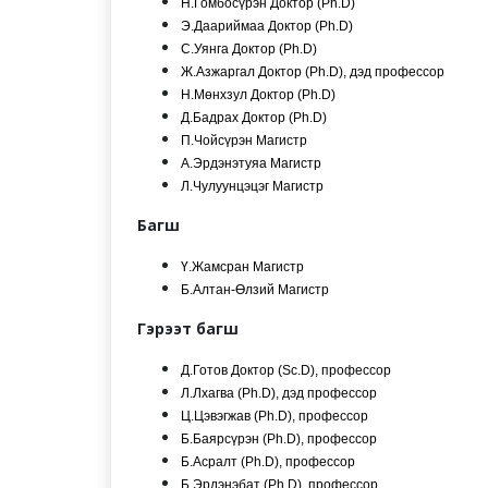
Н.Гомбосүрэн Доктор (Ph.D)
Э.Даариймаа Доктор (Ph.D)
С.Уянга Доктор (Ph.D)
Ж.Азжаргал Доктор (Ph.D), дэд профессор
Н.Мөнхзул Доктор (Ph.D)
Д.Бадрах Доктор (Ph.D)
П.Чойсүрэн Магистр
А.Эрдэнэтуяа Магистр
Л.Чулуунцэцэг Магистр
Багш
Ү.Жамсран Магистр
Б.Алтан-Өлзий Магистр
Гэрээт багш
Д.Готов Доктор (Sc.D), профессор
Л.Лхагва (Ph.D), дэд профессор
Ц.Цэвэгжав (Ph.D), профессор
Б.Баярсүрэн (Ph.D), профессор
Б.Асралт (Ph.D), профессор
Б.Эрдэнэбат (Ph.D), профессор