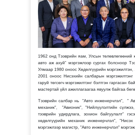
1962 онд Тээврийн яам, Улсын төлөвлөгөөний 
авто аж ахуй” мэргэжлээр сургах болсноор Тэ
Улмаар 1980 оноос Хөдөлгүүрийн мэргэжилтэн, 
2001 оноос Нисэхийн салбарын мэргэжилтэнг т
гаруй төгсөгч мэргэжилтэнг бэлтгэн гаргасан ба
мастертай үйл ажиллагаагаа явуулж байгаа бөгө
Тээврийн салбар нь
"Авто инженерчлэл",
" А
механик", "Авиoник", "Нийлүүлэлтийн сүлжээ,
тээврийн удирдлага, зохион байгуулалт” гэс
хөдөлгүүрийн механик инженерчлэл", "Нисэх 
мэргэжлээр магистр, "Авто инженерчлэл" мэргэж