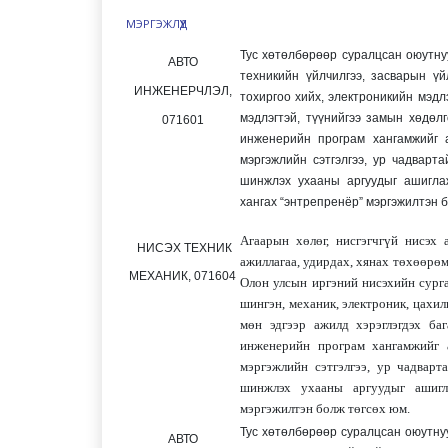
МЭРГЭЖЛҮҮД
Тус хөтөлбөрөөр суралцсан оюутнуу
АВТО
техникийн үйлчилгээ, засварын ү
ИНЖЕНЕРЧЛЭЛ,
тохиргоо хийх, электроникийн мэд
мэдлэгтэй, түүнийгээ замын хөдөл
071601
инженерийн програм хангамжийг 
мэргэжлийн сэтгэлгээ, ур чадварт
шинжлэх ухааны аргуудыг ашиглаж
хангах “энтрепренёр” мэргэжилтэн б
Агаарын хөлөг, нисгэгчгүй нисэх 
НИСЭХ ТЕХНИК
ажиллагаа, удирдах, хянах төхөөрө
МЕХАНИК,
071604
Олон улсын иргэний нисэхийн сурга
шингэн, механик, электроник, цахил
мөн эдгээр ажилд хэрэглэгдэх ба
инженерийн програм хангамжийг 
мэргэжлийн сэтгэлгээ, ур чадварт
шинжлэх ухааны аргуудыг ашигл
мэргэжилтэн болж төгсөх юм.
Тус хөтөлбөрөөр суралцсан оюутнууд
АВТО