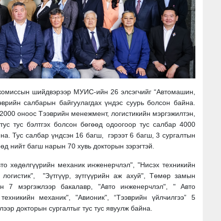
комиссын шийдвэрээр МУИС-ийн 26 элсэгчийг “Автомашин,
эврийн салбарын байгуулагдах үндэс суурь болсон байна.
2000 оноос Тээврийн менежмент, логистикийн мэргэжилтэн,
ус тус бэлтгэх болсон бөгөөд одоогоор тус салбар 4000
йна.
Тус салбар үндсэн 16 багш, гэрээт 6 багш, 3 сургалтын
өд нийт багш нарын 70 хувь докторын зэрэгтэй.
вто хөдөлгүүрийн механик инженерчлэл", "Нисэх техникийн
 логистик", "Зүтгүүр, зүтгүүрийн аж ахуй", Төмөр замын
эн 7 мэргэжлээр бакалавр, "Авто инженерчлэл", " Авто
техникийн механик", "Авиoник", “Тээврийн үйлчилгээ” 5
лээр докторын сургалтыг тус тус явуулж байна.