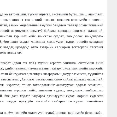
д нь автомашин, түүний агрегат, системийн бүтэц, хийц, ашиглалт,
йл ажиллагааны технологийг төслөх, механик системийн оношлол,
лэгтэй, замын хөдөлгөөний аюулгүй байдлын талаар зохих түвшиний
гөөнийг зохицуулах, аюулгүй байдлыг хангахад ашиглах чадвартай,
ашиглан туршилт хийх, шинжлэн судлах, тооцоолох, шийдвэрлэх
ай, бие даан мэдлэг чадвараа дээшлүүлэн сурах, өөрийн судалсан
 чаддаг, ирээдүйд авто тээврийн салбарын тогтвортой хөгжлийг
олж төгсөх юм.
аппарат (
дрон гэх мэт.) түүний агрегат, зангилаа, системийн хийц
мжүүдийн технологи ажиллагааны талаарх онол практикийн мэдлэгийг
лтын байгууллагад тавигдах шаардлагын дагуу эзэмшсэн, түүнийгээ
гаан системд үйлчилгээ, засвар, оншилгоо хийхэд ашиглах чадвартай,
гаж, хэрэгсэл, тоног төхөөрөмжийг ажиллуулах дадлыг
эзэмшсэн,
ашиглан туршилт хийх, шинжлэн судлах, тооцоолох, шийдвэрлэх
ай, бие даан мэдлэг чадвараа дээшлүүлэн сурах, өөрийн судалсан
аж чаддаг ирээдүйн нисэхийн салбарыг хөгжүүлэх манлайлагч
 нь бүх төрлийн хөдөлгүүр, түүний агрегат, системийн бүтэц, хийц,