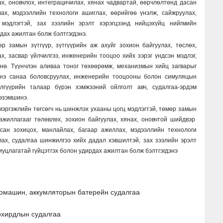
ах, оновчлох, интеграцичилах, хянах чадвартай, өөрчлөлтөнд дасан
ах, мэдээллийн технологи ашиглах, өөрийгөө үнэлж, сайжруулах,
мэдлэгтэй, зах зээлийн эрэлт хэрэгцээнд нийцэхүйц нийгмийн
дах ажилтан болж бэлтгэгдэнэ.
р замын зүтгүүр, зүтгүүрийн аж ахуйг зохион байгуулах, төслөх,
, засвар үйлчилгээ, инженерийн тооцоо хийх зэрэг үндсэн мэдлэг,
нө. Түүнчлэн аливаа тоног төхөөрөмж, механизмын хийц загварыг
инэ санаа боловсруулах, инженерийн тооцооны болон симуляцын
лгүүрийн талаар бүрэн хэмжээний ойлголт авч, судалгаа-эрдэм
 эзэмшинэ.
эргэжлийн төгсөгч нь шинжлэх ухааны цогц мэдлэгтэй, төмөр замын
ажиллагааг төлөвлөх, зохион байгуулах, хянах, оновчтой шийдвэр
асан зохицох, манлайлах, багаар ажиллах, мэдээллийн технологи
лах, судалгаа шинжилгээ хийх дадал хэвшилтэй, зах зээлийн эрэлт
иуцлагатай гүйцэтгэх болон удирдах ажилтан болж бэлтгэгдэнэ
томашин, аккумляторын батерейн судалгаа
бохирдлын судалгаа