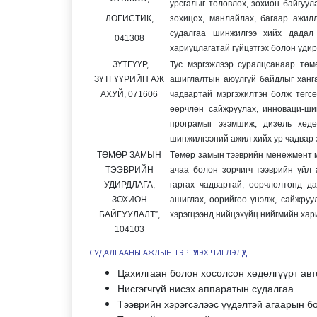
урсгалыг төлөвлөх, зохион байгуул
ЛОГИСТИК,
зохицох, манлайлах, багаар ажилл
судалгаа шинжилгээ хийх дадал 
041308
хариуцлагатай гүйцэтгэх болон удир
ЗҮТГҮҮР,
Тус мэргэжлээр суралцсанаар төмө
ЗҮТГҮҮРИЙН АЖ
ашиглалтын аюулгүй байдлыг хангах
АХУЙ, 071606
чадвартай мэргэжилтэн болж төгсө
өөрчлөн сайжруулах, инноваци-ш
програмыг эзэмшиж, дизель хөдө
шинжилгээний ажил хийх ур чадвар
ТӨМӨР ЗАМЫН
Төмөр замын тээврийн менежмент м
ТЭЭВРИЙН
ачаа болон зорчигч тээврийн үйл 
УДИРДЛАГА,
гаргах чадвартай, өөрчлөлтөнд д
ЗОХИОН
ашиглах, өөрийгөө үнэлж, сайжруу
БАЙГУУЛАЛТ”,
хэрэгцээнд нийцэхүйц нийгмийн хар
104103
СУДАЛГААНЫ АЖЛЫН ТЭРГҮҮЛЭХ ЧИГЛЭЛҮҮД
Цахилгаан болон хосолсон хөдөлгүүрт ав
Нисгэгчгүй нисэх аппаратын судалгаа
Тээврийн хэрэгсэлээс үүдэлтэй агаарын 