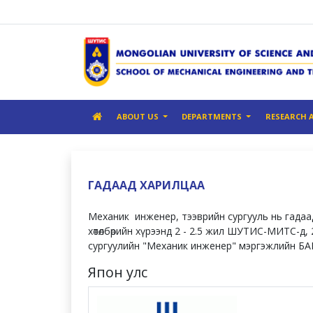
ABOUT US
DEPARTMENTS
RESEARCH 
ГАДААД ХАРИЛЦАА
Механик инженер, тээврийн сургууль нь гадаад
хөтөлбөрийн хүрээнд 2 - 2.5 жил ШУТИС-МИТС-д,
сургуулийн "Механик инженер" мэргэжлийн Б
Япон улс