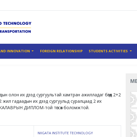
AND INNOVATION
FOREIGN RELATIONSHIP
STUDENTS ACTIVITIES
M
ын олон их дээд сургуультай хамтран ажилладаг бөгөөд 2+2
 2 жил гадаадын их дээд сургуульд суралцаад 2 их
АКАЛАВРЫН ДИПЛОМ-той төгсөх боломжтой.
NIIGATA INSTITUTE TECHNOLOGY