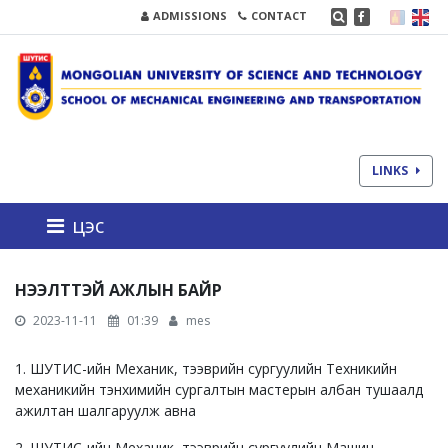
ADMISSIONS
CONTACT
LINKS
цэс
НЭЭЛТТЭЙ АЖЛЫН БАЙР
2023-11-11
01:39
mes
1. ШУТИС-ийн Механик, тээврийн сургуулийн Техникийн
механикийн тэнхимийн сургалтын мастерын албан тушаалд
ажилтан шалгаруулж авна
2. ШУТИС-ийн Механик, тээврийн сургуулийн Машин