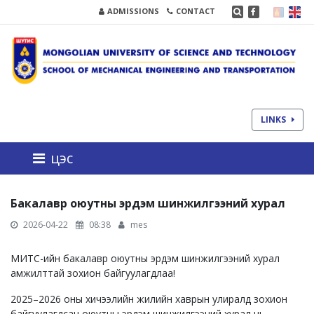
ADMISSIONS
CONTACT
LINKS
цэс
Бакалавр оюутны эрдэм шинжилгээний хурал
2026-04-22
08:38
mes
МИТС-ийн бакалавр оюутны эрдэм шинжилгээний хурал
амжилттай зохион байгуулагдлаа!
2025–2026 оны хичээлийн жилийн хаврын улиралд зохион
байгуулагдсан оюутны эрдэм шинжилгээний хурал нь