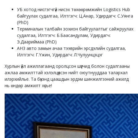
УБ хотод нисгэгчгүй нисэх төхөөрөмжийн Logistics Hub
байгуулах судалгаа, Илтгэгч: Ц.Анар, Удирдагч: С.Уянга
(PhD)
Терминалын талбайн зохион байгуулалтыг сайжруулах
судалгаа, Илтгэгч: Б.Баасандулам, Удирдагч:
Э.Даариймаа (PhD)
АН3 авто замын ачаа тээврийн эрсдэлийн судалгаа,
Илтгэгч: Г.Үжин, Удирдагч: Л.Чулуунцэцэг
Хурлын үйл ажиллагаанд оролцсон шүүгчид болон судалгааны
ажлаа амжилттай хэлэлцүүлсэн нийт оюутнууддаа талархал
илэрхийлье. Та бүхэнд цаашдын эрдэм шинжилгээний ажилд
нь өндөр амжилт хүсье!