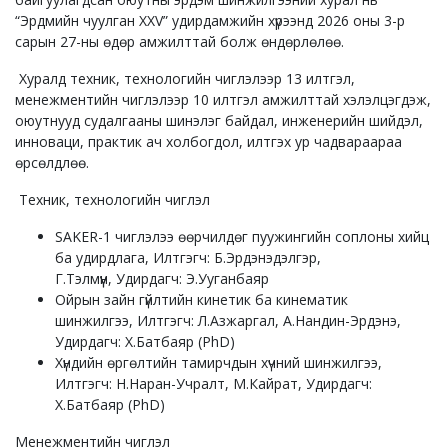
“Эрдмийн чуулган XXV” удирдамжийн хүрээнд 2026 оны 3-р
сарын 27-ны өдөр амжилттай болж өндөрлөлөө.
Хуралд техник, технологийн чиглэлээр 13 илтгэл,
менежментийн чиглэлээр 10 илтгэл амжилттай хэлэлцэгдэж,
оюутнууд судалгааны шинэлэг байдал, инженерийн шийдэл,
инноваци, практик ач холбогдол, илтгэх ур чадвараараа
өрсөлдлөө.
Техник, технологийн чиглэл
SAKER-1 чиглэлээ өөрчилдөг пуужингийн соплоны хийц
ба удирдлага, Илтгэгч: Б.Эрдэнэдэлгэр,
Г.Тэлмүүн, Удирдагч: Э.Ууганбаяр
Ойрын зайн гүйлтийн кинетик ба кинематик
шинжилгээ, Илтгэгч: Л.Азжаргал, А.Нандин-Эрдэнэ,
Удирдагч: Х.Батбаяр (PhD)
Хүндийн өргөлтийн тамирчдын хүчний шинжилгээ,
Илтгэгч: Н.Наран-Учралт, М.Кайрат, Удирдагч:
Х.Батбаяр (PhD)
Менежментийн чиглэл