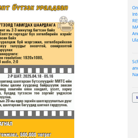
On
In
RE
MA
An
Ul
Sc
an
Nat