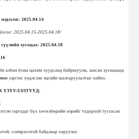
 мэдээлэх
:
202
5
.
04
.
14
йлгэх:
202
5
.
04
.
15-2025.04.18/
х
сүүлийн хугацаа
:
202
5
.
04
.18
.16
йн албан ёсны цахим хуудсанд байршуулж
,
заасан хугацаанд
 тоо
зэр
г
ээс үндэслэн эцсийн шалгаруулалтыг хийнэ.
ЭХ ҮЗҮҮЛЭЛТҮҮД
:
х
лтгэн гаргадаг бүх
хөтөлбөрийн нэрийг тодорхой тусга
сан
чтой, сонирхолтой байдлаар
харуулах