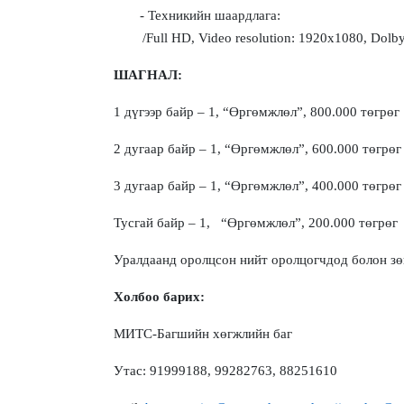
-
Т
ехникийн шаардлаг
а:
/
Full HD, Video resolution: 1920x1080, Dolby 
ШАГНАЛ
:
1 дүгээр байр – 1, “Өргөмжлөл”,
8
00.000 төгрөг
2 дугаар байр – 1, “Өргөмжлөл”,
6
00.000 төгрөг
3 дугаар байр – 1, “Өргөмжлөл”,
4
00.000 төгрөг
Тусгай байр –
1
,
“Өргөмжлөл”,
2
00.000 төгрөг
Уралдаанд оролцсон нийт о
ролцогчдод болон зө
Холбоо барих:
МИТС-Багшийн хөгжлийн баг
Утас:
91999188
, 99282763,
88251610