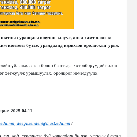
шатны суралцагч оюутан залуус, анги хамт олон та
контент бүтээх уралдаанд идэвхтэй оролцохыг урьж
ийн үйл ажиллагаа болон бэлтгэдэг хөтөлбөрүүдийг олон
ээг хөгжүүлж урамшуулах, оролцоог нэмэгдүүлэх
ацаа
:
202
5
.
04
.
11
.edu.mn
,
deegiisenden@must.edu.mn
/
н
нэр
, код
, суралцаж буй хөтөлбөрийн нэр, утасны дугаар,