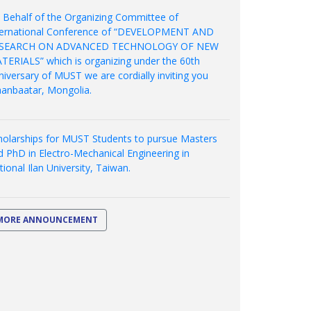
 Behalf of the Organizing Committee of
ternational Conference of “DEVELOPMENT AND
SEARCH ON ADVANCED TECHNOLOGY OF NEW
TERIALS” which is organizing under the 60th
niversary of MUST we are cordially inviting you
aanbaatar, Mongolia.
holarships for MUST Students to pursue Masters
d PhD in Electro-Mechanical Engineering in
ional Ilan University, Taiwan.
MORE ANNOUNCEMENT