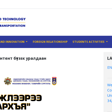
AND INNOVATION
FOREIGN RELATIONSHIP
STUDENTS ACTIVITIES
тент бүтээх уралдаан
L
EN
We
Co
Un
34