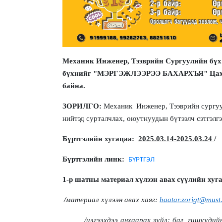
Механик Инженер, Тээврийн Сургуулийн бүх 
бүхнийг "МЭРГЭЖЛЭЭРЭЭ БАХАРХЪЯ" Цахим 
байна.
ЗОРИЛГО:
Механик Инженер, Тээврийн сургуул
нийтэд сурталчлах, оюутнуудын бүтээлч сэтгэлг
Бүртгэлийн хугацаа:
2025.03
.
14
-202
5
.03.24
/
Бүртгэлийн линк:
БҮРТГЭЛ
1-р шат
ны материал хүлээн авах
сүүлийн хуг
/
материал хүлээн авах хаяг:
baatar.zorigt@must
/
илгээхдээ анхаарах зүйл:
баг
, гишүүдий