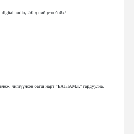
digital audio, 2:0 д нийцсэн бай
х/
влөж, чиглүүлсэн багш нарт
“
БАТЛАМЖ
”
гардуулна.