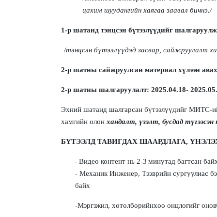
цахим шуудангийн хаягаа заавал бичнэ
./
1-р шат
анд тэнцсэн бүтээлүүдийг шалгаруулж
/тэнцсэн бүтээлүүдэд засвар, сайжруулалт хи
2-р шат
ны сайжруулсан материал хүлээн ава
2-
р шат
ны шалгаруулалт
: 202
5
.
04
.18
- 202
5
.
05
Эхний шатанд шалгарсан бүтээлүүдийг МИТС
-и
хамгийн олон
хандалт, үзэлт, бусдад түгээсэн
БҮТЭЭЛД ТАВИ
ГДАХ
ШААРДЛАГА
, ҮНЭЛ
-
Видео контент нь 2
-3
минутад багтсан бай
-
Механик Инженер, Тээврийн
сургуулиас бэ
байх
-М
эргэж
ил, хөтөлбөрийнхөө онцлогийг онов