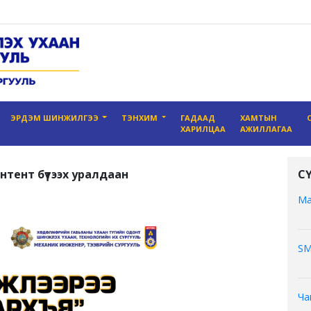
ЭРДЭМ ШИНЖИЛГЭЭ
ТЭНХИМ
ГАДААД
ХАМТЫН
ХАРИЛЦАА
АЖИЛЛАГАА
тент бүтээх уралдаан
С
Ма
SM
Ча