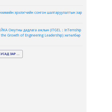
нхимийн эрхлэгчийн сонгон шалгаруулалтын зар
ЙКА Оюутны дадлага ажлын (ITGEL：InTernship
r the Growth of Engineering Leadership) хөтөлбөр
БУСАД ЗАР ...