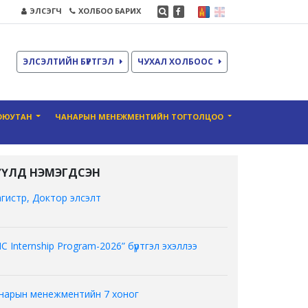
ЭЛСЭГЧ
ХОЛБОО БАРИХ
ЭЛСЭЛТИЙН БҮРТГЭЛ
ЧУХАЛ ХОЛБООС
ОЮУТАН
ЧАНАРЫН МЕНЕЖМЕНТИЙН ТОГТОЛЦОО
ҮҮЛД НЭМЭГДСЭН
гистр, Доктор элсэлт
C Internship Program-2026” бүртгэл эхэллээ
нарын менежментийн 7 хоног