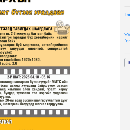
Тэ
ЖА
fo