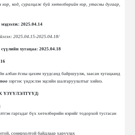
н
нэр
, код
, суралцаж буй хөтөлбөрийн нэр, утасны дугаар,
 мэдээлэх
:
202
5
.
04
.
14
йлгэх:
202
5
.
04
.
15-2025.04.18/
х
сүүлийн хугацаа
:
202
5
.
04
.18
.16
йн албан ёсны цахим хуудсанд байршуулж
,
заасан хугацаанд
 тоо
зэр
г
ээс үндэслэн эцсийн шалгаруулалтыг хийнэ.
ЭХ ҮЗҮҮЛЭЛТҮҮД
:
х
лтгэн гаргадаг бүх
хөтөлбөрийн нэрийг тодорхой тусга
сан
чтой, сонирхолтой байдлаар
харуулах