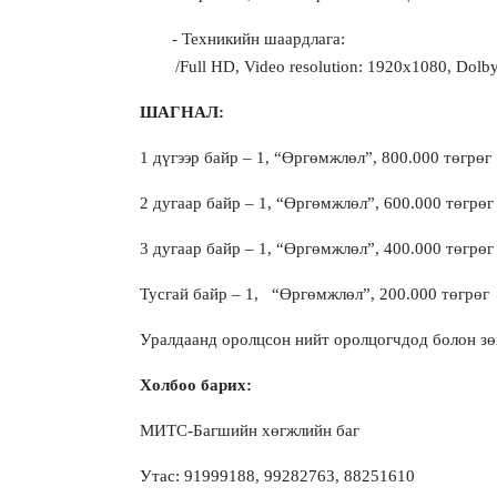
-
Т
ехникийн шаардлаг
а:
/
Full HD, Video resolution: 1920x1080, Dolby 
ШАГНАЛ
:
1 дүгээр байр – 1, “Өргөмжлөл”,
8
00.000 төгрөг
2 дугаар байр – 1, “Өргөмжлөл”,
6
00.000 төгрөг
3 дугаар байр – 1, “Өргөмжлөл”,
4
00.000 төгрөг
Тусгай байр –
1
,
“Өргөмжлөл”,
2
00.000 төгрөг
Уралдаанд оролцсон нийт о
ролцогчдод болон зө
Холбоо барих:
МИТС-Багшийн хөгжлийн баг
Утас:
91999188
, 99282763,
88251610