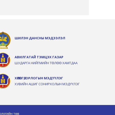
ШИЛЭН ДАНСНЫ МЭДЭЭЛЭЛ
АВИЛГАТАЙ ТЭМЦЭХ ГАЗАР
ШУДАРГА НИЙГМИЙН ТӨЛӨӨ ХАМТДАА
ХӨРӨНГӨ, ОРЛОГЫН МЭДҮҮЛЭГ
ХУВИЙН АШИГ СОНИРХОЛЫН МЭДҮҮЛЭГ
ологийн төв