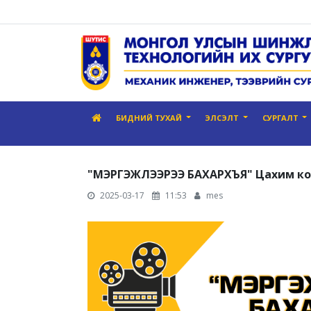
БИДНИЙ ТУХАЙ
ЭЛСЭЛТ
СУРГАЛТ
"МЭРГЭЖЛЭЭРЭЭ БАХАРХЪЯ" Цахим кон
2025-03-17
11:53
mes