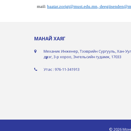
mail:
baatar.zorigt@must.edu.mn
,
deegiisenden@m
МАНАЙ ХАЯГ
Механик Инженер, Тээврийн Сургууль, Хан-Уу
дүүрэг, 3-р хороо, Энгельсийн гудамж, 17033
Утас : 976-11-341913
© 2026 Мон