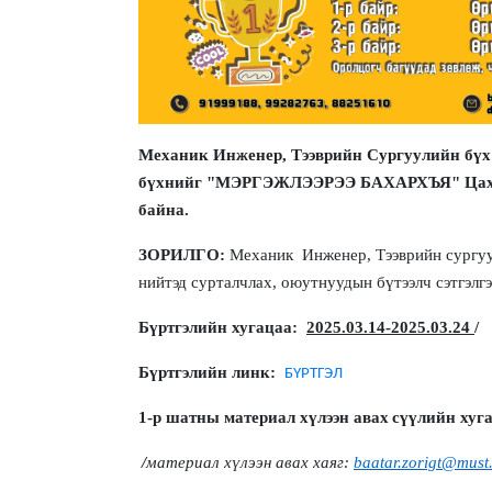
Механик Инженер, Тээврийн Сургуулийн бүх 
бүхнийг "МЭРГЭЖЛЭЭРЭЭ БАХАРХЪЯ" Цахим 
байна.
ЗОРИЛГО:
Механик Инженер, Тээврийн сургуул
нийтэд сурталчлах, оюутнуудын бүтээлч сэтгэлг
Бүртгэлийн хугацаа:
2025.03
.
14
-202
5
.03.24
/
Бүртгэлийн линк:
БҮРТГЭЛ
1-р шат
ны материал хүлээн авах
сүүлийн хуг
/
материал хүлээн авах хаяг:
baatar.zorigt@must