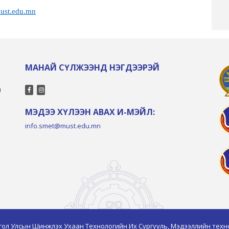
ust.edu.mn
МАНАЙ СҮЛЖЭЭНД НЭГДЭЭРЭЙ
л
МЭДЭЭ ХҮЛЭЭН АВАХ И-МЭЙЛ:
info.smet@must.edu.mn
гол Улсын Шинжлэх Ухаан Технологийн Их Сургууль, Мэдээллийн техн