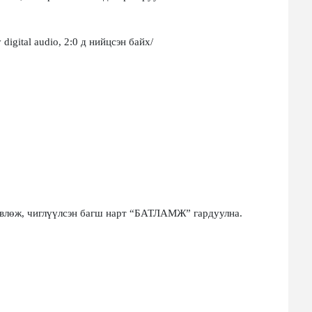
digital audio, 2:0 д нийцсэн бай
х/
влөж, чиглүүлсэн багш нарт
“
БАТЛАМЖ
”
гардуулна.