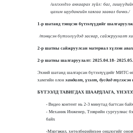
/
илгээхдээ анхаарах зүйл:
баг
, гишүүдий
цахим шуудангийн хаягаа заавал бичнэ
./
1-р шат
анд тэнцсэн бүтээлүүдийг шалгаруулж
/тэнцсэн бүтээлүүдэд засвар, сайжруулалт хи
2-р шат
ны сайжруулсан материал хүлээн ава
2-
р шат
ны шалгаруулалт
: 202
5
.
04
.18
- 202
5
.
05
Эхний шатанд шалгарсан бүтээлүүдийг МИТС
-и
хамгийн олон
хандалт, үзэлт, бусдад түгээсэн
БҮТЭЭЛД ТАВИ
ГДАХ
ШААРДЛАГА
, ҮНЭЛ
-
Видео контент нь 2
-3
минутад багтсан бай
-
Механик Инженер, Тээврийн
сургуулиас бэ
байх
-М
эргэж
ил, хөтөлбөрийнхөө онцлогийг онов