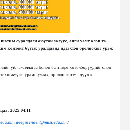
шатны суралцагч оюутан залуус, анги хамт олон та
контент бүтээх уралдаанд идэвхтэй оролцохыг урьж
ийн үйл ажиллагаа болон бэлтгэдэг хөтөлбөрүүдийг олон
ээг хөгжүүлж урамшуулах, оролцоог нэмэгдүүлэх
ацаа
:
202
5
.
04
.
11
.edu.mn
,
deegiisenden@must.edu.mn
/