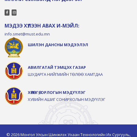
МЭДЭЭ ХҮЛЭЭН АВАХ И-МЭЙЛ:
info.smet@must.edu.mn
ШИЛЭН ДАНСНЫ МЭДЭЭЛЭЛ
АВИЛГАТАЙ ТЭМЦЭХ ГАЗАР
ШУДАРГА НИЙГМИЙН ТӨЛӨӨ ХАМТДАА
ХӨРӨНГӨ, ОРЛОГЫН МЭДҮҮЛЭГ
ХУВИЙН АШИГ СОНИРХОЛЫН МЭДҮҮЛЭГ
© 2026 Монгол Улсын Шинжлэх Ухаан Технологийн Их Сургууль,