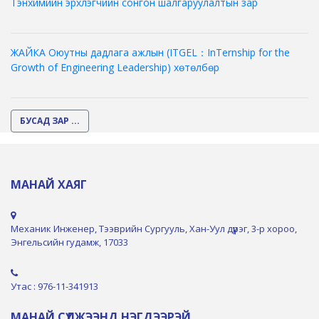
Тэнхимийн эрхлэгчийн сонгон шалгаруулалтын зар
ЖАЙКА Оюутны дадлага ажлын (ITGEL：InTernship for the
Growth of Engineering Leadership) хөтөлбөр
БУСАД ЗАР ...
МАНАЙ ХАЯГ
Механик Инженер, Тээврийн Сургууль, Хан-Уул дүүрэг, 3-р хороо,
Энгельсийн гудамж, 17033
Утас : 976-11-341913
МАНАЙ СҮЛЖЭЭНД НЭГДЭЭРЭЙ