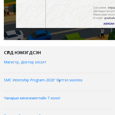
СҮҮЛД НЭМЭГДСЭН
Магистр, Доктор элсэлт
SMC Internship Program-2026” бүртгэл эхэллээ
Чанарын менежментийн 7 хоног