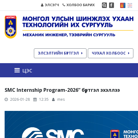
ЭЛСЭГЧ
ХОЛБОО БАРИХ
ЭЛСЭЛТИЙН БҮРТГЭЛ
ЧУХАЛ ХОЛБООС
цэс
SMC Internship Program-2026” бүртгэл эхэллээ
2026-01-28
12:35
mes