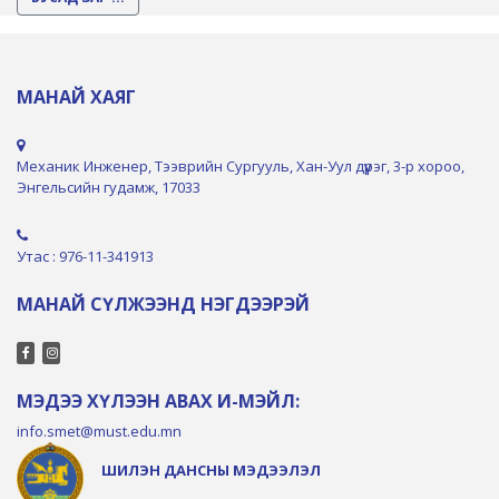
МАНАЙ ХАЯГ
Механик Инженер, Тээврийн Сургууль, Хан-Уул дүүрэг, 3-р хороо,
Энгельсийн гудамж, 17033
Утас : 976-11-341913
МАНАЙ СҮЛЖЭЭНД НЭГДЭЭРЭЙ
МЭДЭЭ ХҮЛЭЭН АВАХ И-МЭЙЛ:
info.smet@must.edu.mn
ШИЛЭН ДАНСНЫ МЭДЭЭЛЭЛ