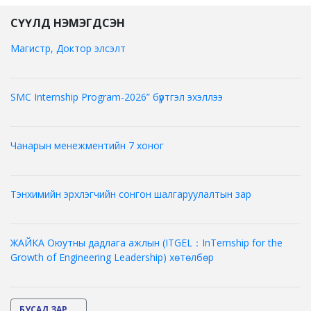
СҮҮЛД НЭМЭГДСЭН
Магистр, Доктор элсэлт
SMC Internship Program-2026” бүртгэл эхэллээ
Чанарын менежментийн 7 хоног
Тэнхимийн эрхлэгчийн сонгон шалгаруулалтын зар
ЖАЙКА Оюутны дадлага ажлын (ITGEL：InTernship for the
Growth of Engineering Leadership) хөтөлбөр
БУСАД ЗАР ...