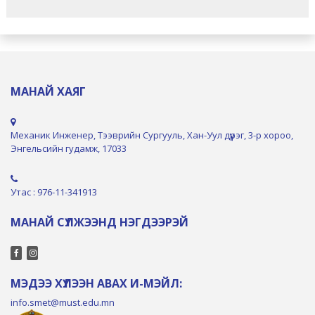
МАНАЙ ХАЯГ
Механик Инженер, Тээврийн Сургууль, Хан-Уул дүүрэг, 3-р хороо,
Энгельсийн гудамж, 17033
Утас : 976-11-341913
МАНАЙ СҮЛЖЭЭНД НЭГДЭЭРЭЙ
МЭДЭЭ ХҮЛЭЭН АВАХ И-МЭЙЛ:
info.smet@must.edu.mn