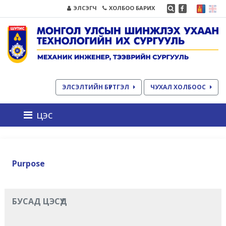
ЭЛСЭГЧ
ХОЛБОО БАРИХ
ЭЛСЭЛТИЙН БҮРТГЭЛ
ЧУХАЛ ХОЛБООС
цэс
Purpose
БУСАД ЦЭСҮҮД