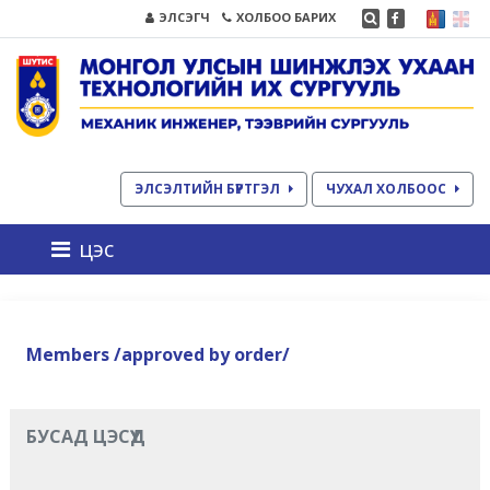
ЭЛСЭГЧ
ХОЛБОО БАРИХ
ЭЛСЭЛТИЙН БҮРТГЭЛ
ЧУХАЛ ХОЛБООС
цэс
Members /approved by order/
БУСАД ЦЭСҮҮД