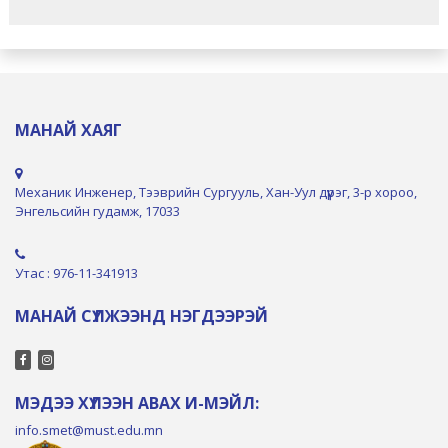
МАНАЙ ХАЯГ
Механик Инженер, Тээврийн Сургууль, Хан-Уул дүүрэг, 3-р хороо,
Энгельсийн гудамж, 17033
Утас : 976-11-341913
МАНАЙ СҮЛЖЭЭНД НЭГДЭЭРЭЙ
МЭДЭЭ ХҮЛЭЭН АВАХ И-МЭЙЛ:
info.smet@must.edu.mn