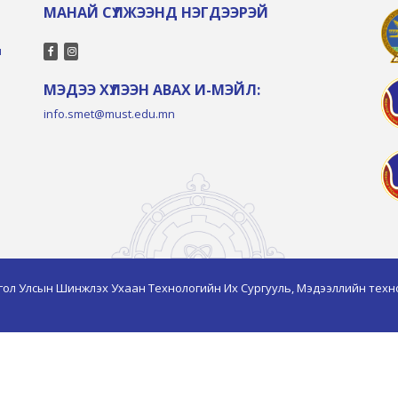
МАНАЙ СҮЛЖЭЭНД НЭГДЭЭРЭЙ
л
МЭДЭЭ ХҮЛЭЭН АВАХ И-МЭЙЛ:
info.smet@must.edu.mn
гол Улсын Шинжлэх Ухаан Технологийн Их Сургууль, Мэдээллийн техн