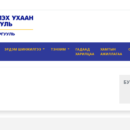
ЭРДЭМ ШИНЖИЛГЭЭ
ТЭНХИМ
ГАДААД
ХАМТЫН
ХАРИЛЦАА
АЖИЛЛАГАА
БУ