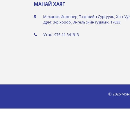
МАНАЙ ХАЯГ
Механик Инженер, Тээврийн Сургууль, Хан-Уу
дүүрэг, 3-р хороо, Энгельсийн гудамж, 17033
Утас : 976-11-341913
© 2026 Мон