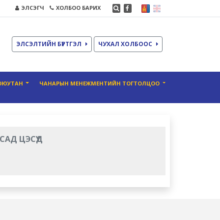
ЭЛСЭГЧ
ХОЛБОО БАРИХ
ЭЛСЭЛТИЙН БҮРТГЭЛ
ЧУХАЛ ХОЛБООС
ОЮУТАН
ЧАНАРЫН МЕНЕЖМЕНТИЙН ТОГТОЛЦОО
САД ЦЭСҮҮД