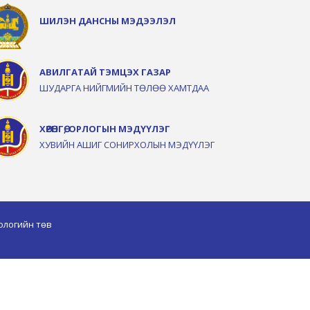
ШИЛЭН ДАНСНЫ МЭДЭЭЛЭЛ
АВИЛГАТАЙ ТЭМЦЭХ ГАЗАР
ШУДАРГА НИЙГМИЙН ТӨЛӨӨ ХАМТДАА
ХӨРӨНГӨ, ОРЛОГЫН МЭДҮҮЛЭГ
ХУВИЙН АШИГ СОНИРХОЛЫН МЭДҮҮЛЭГ
ологийн төв