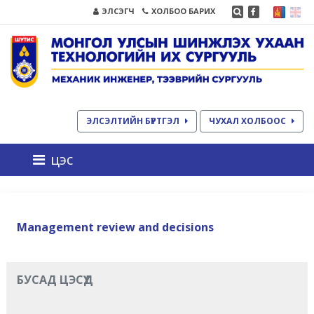
ЭЛСЭГЧ
ХОЛБОО БАРИХ
ЭЛСЭЛТИЙН БҮРТГЭЛ
ЧУХАЛ ХОЛБООС
цэс
Management review and decisions
БУСАД ЦЭСҮҮД