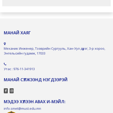
МАНАЙ ХАЯГ
Механик Инженер, Тээврийн Сургууль, Хан-Уул дүүрэг, 3-р хороо,
Энгельсийн гудамж, 17033
Утас : 976-11-341913
МАНАЙ СҮЛЖЭЭНД НЭГДЭЭРЭЙ
МЭДЭЭ ХҮЛЭЭН АВАХ И-МЭЙЛ:
info.smet@must.edu.mn