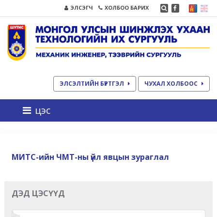
ЭЛСЭГЧ
ХОЛБОО БАРИХ
ЭЛСЭЛТИЙН БҮРТГЭЛ
ЧУХАЛ ХОЛБООС
цэс
МИТС-ийн ЧМТ-ны үйл явцын зураглал
ДЭД ЦЭСҮҮД