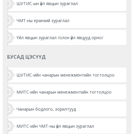
ШУТИС-ын үйл явцын зураглал
ЧМТ-ны ерөнхий зураглал
Үйл явцын зураглал /олон үйл явцууд орно/
БУСАД ЦЭСҮҮД
ШУТИС-ийн чанарын менежментийн тогтолцоо
МИТС-ийн чанарын менежментийн тогтолцоо
Чанарын бодлого, зорилтууд
МИТС-ийн ЧМТ-ны үйл явцын зураглал