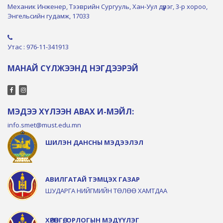
Механик Инженер, Тээврийн Сургууль, Хан-Уул дүүрэг, 3-р хороо,
Энгельсийн гудамж, 17033
Утас : 976-11-341913
МАНАЙ СҮЛЖЭЭНД НЭГДЭЭРЭЙ
МЭДЭЭ ХҮЛЭЭН АВАХ И-МЭЙЛ:
info.smet@must.edu.mn
ШИЛЭН ДАНСНЫ МЭДЭЭЛЭЛ
АВИЛГАТАЙ ТЭМЦЭХ ГАЗАР
ШУДАРГА НИЙГМИЙН ТӨЛӨӨ ХАМТДАА
ХӨРӨНГӨ, ОРЛОГЫН МЭДҮҮЛЭГ