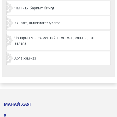
ЧМТ-ны баримт бичгүүд
Хяналт, шинжилгээ үнэлгээ
Чанарын менежментийн тогтолцооны гарын
авлага
Арга хэмжээ
МАНАЙ ХАЯГ