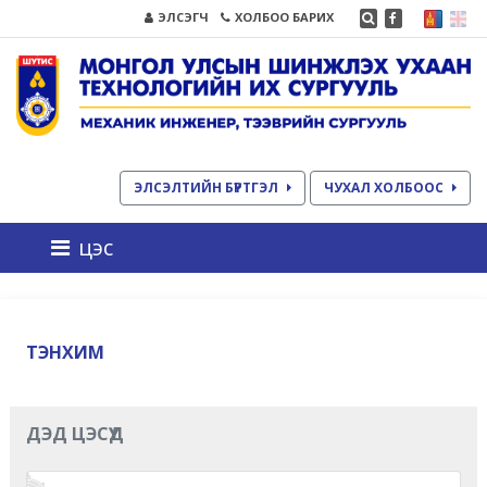
ЭЛСЭГЧ
ХОЛБОО БАРИХ
ЭЛСЭЛТИЙН БҮРТГЭЛ
ЧУХАЛ ХОЛБООС
цэс
ТЭНХИМ
ДЭД ЦЭСҮҮД