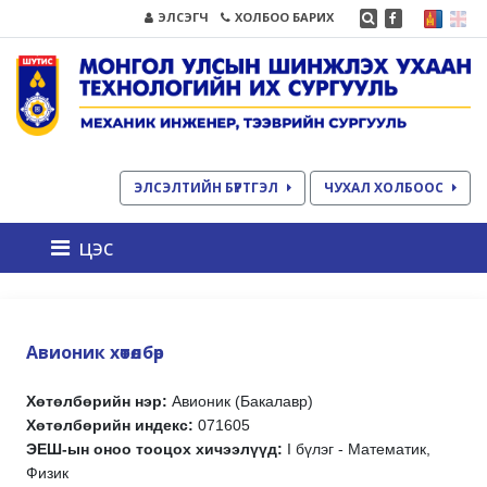
ЭЛСЭГЧ
ХОЛБОО БАРИХ
ЭЛСЭЛТИЙН БҮРТГЭЛ
ЧУХАЛ ХОЛБООС
цэс
Авионик хөтөлбөр
Хөтөлбөрийн нэр:
Авионик (Бакалавр)
Хөтөлбөрийн индекс:
071605
ЭЕШ-ын оноо тооцох хичээлүүд:
I бүлэг - Математик,
Физик