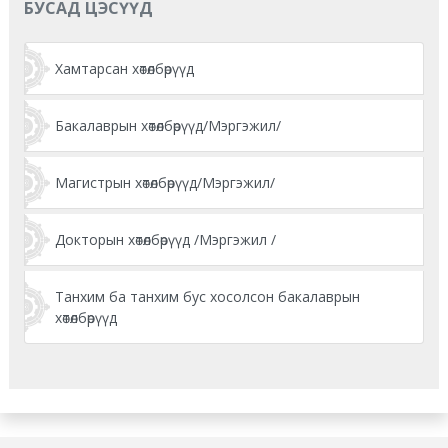
БУСАД ЦЭСҮҮД
Хамтарсан хөтөлбөрүүд
Бакалаврын хөтөлбөрүүд/Мэргэжил/
Магистрын хөтөлбөрүүд/Мэргэжил/
Докторын хөтөлбөрүүд /Мэргэжил /
Танхим ба танхим бус хосолсон бакалаврын
хөтөлбөрүүд