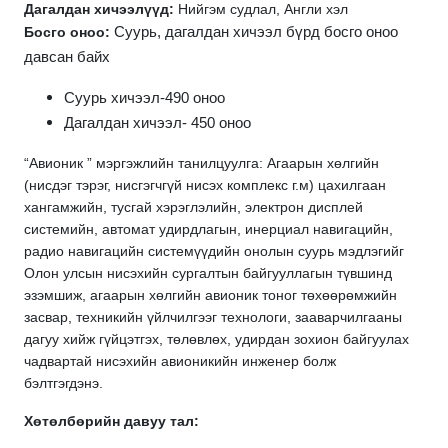
Дагалдан хичээлүүд:
Нийгэм судлал, Англи хэл
Босго оноо:
Суурь, дагалдан хичээл бүрд босго оноо
давсан байх
Суурь хичээл-490 оноо
Дагалдан хичээл- 450 оноо
“Авионик ” мэргэжлийн танилцуулга: Агаарын хөлгийн
(нисдэг тэрэг, нисгэгчгүй нисэх комплекс г.м) цахилгаан
хангамжийн, тусгай хэрэглэлийн, электрон дисплей
системийн, автомат удирдлагын, инерциал навигацийн,
радио навигацийн системүүдийн онолын суурь мэдлэгийг
Олон улсын нисэхийн сургалтын байгууллагын түвшинд
эзэмшиж, агаарын хөлгийн авионик тоног төхөөрөмжийн
засвар, техникийн үйлчилгээг технологи, зааварчилгааны
дагуу хийж гүйцэтгэх, төлөвлөх, удирдан зохион байгуулах
чадвартай нисэхийн авионикийн инженер болж
бэлтгэгдэнэ.
Хөтөлбөрийн давуу тал: