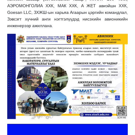
АЭРОМОНГОЛИА ХХК, МАК ХХК, А ЖЕТ авиэйшн ХХК,
Goesan LLC, ЗХЖШ-ын харьяа Агаарын цэргийн командлал,
Зэвсэгт хүчний анги нэгтгэлүүдэд нисэхийн авионикийн
инженерээр ажиллана.