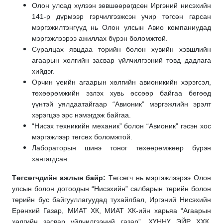
Олон улсад хүлээн зөвшөөрөгдсөн Иргэний нисэхийн
141-р дүрмээр гэрчилгээжсэн учир төгсөн гарсан
мэргэжилтэнгүүд нь Олон улсын Авио компаниудад
мэргэжлээрээ ажиллах бүрэн боломжтой.
Суралцах явцдаа төрийн болон хувийн хэвшлийн
агаарын хөлгийн засвар үйлчилгээний төвд дадлага
хийдэг.
Орчин үеийн агаарын хөлгийн авионикийн хэрэгсэл,
төхөөрөмжийн эзлэх хувь өссөөр байгаа бөгөөд
үүнтэй уялдаатайгаар “Авионик” мэргэжлийн эрэлт
хэрэгцээ эрс нэмэгдэж байгаа.
“Нисэх техникийн механик” болон “Авионик” гэсэн хос
мэргэжлээр төгсөх боломжтой.
Лабораторын шинэ тоног төхөөрөмжөөр бүрэн
хангагдсан.
Төгсөгчдийн ажлын байр:
Төгсөгч нь мэргэжлээрээ Олон
улсын болон дотоодын “Нисэхийн” салбарын төрийн болон
төрийн бус байгууллагуудад тухайлбал, Иргэний Нисэхийн
Ерөнхий Газар, МИАТ ХК, МИАТ ХК-ийн харьяа “Агаарын
хөлгийн засвар үйлчилгээний газар”, ХҮННҮ ЭЙР ХХК,