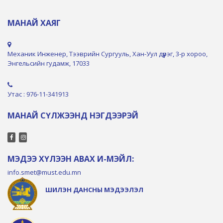
МАНАЙ ХАЯГ
Механик Инженер, Тээврийн Сургууль, Хан-Уул дүүрэг, 3-р хороо,
Энгельсийн гудамж, 17033
Утас : 976-11-341913
МАНАЙ СҮЛЖЭЭНД НЭГДЭЭРЭЙ
МЭДЭЭ ХҮЛЭЭН АВАХ И-МЭЙЛ:
info.smet@must.edu.mn
ШИЛЭН ДАНСНЫ МЭДЭЭЛЭЛ