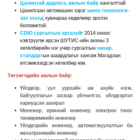
Цалинтай дадлага, ажлын байр
хангалттай
Цахилгаан автомашин зэрэг
шинэ технологи-
зах зээлд
хувиараа хөдөлмөр эрхлэх
боломжтой.
CDIO сургалтын аргазүй
г 2014 оноос
нэвтрүүлж ирсэн ШУТИС-ийн анхны 3
хөтөлбөрийн нэг учир сургалтын
чанар,
стандарт
ын шаардлагыг хангаж Магадлан
итгэмжлэгдсэн хөтөлбөр юм.
Төгсөгчдийн ажлын байр
:
Ү
йлдвэр, уул уурхайн аж ахуйн нэгж,
байгууллагын засвар үйлчилгээ, үйлдвэрлэл
хариуцсан захирал
Менежер, ерөнхий инженер, электрон тоног
төхөөрөмжийн инженер
Үйлдвэрийн инженер, автоматжуулалтын ба
мехатроникийн инженер