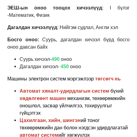
ЭЕШ-ын оноо тооцох хичээлүүд
: I бүлэг
-Математик, Физик
Дагалдан хичээлүүд
: Нийгэм судлал, Англи хэл
Босго оноо:
Суурь, дагалдан хичээл бүрд босго
оноо давсан байх
Суурь хичээл-
490
оноо
Дагалдан хичээл-
450
оноо
Машины электрон систем мэргэжлээр
төгсөгч нь
Автомат хяналт-удирдлагын систем
бүхий
хөдөлгөөнт машин
механизм, төхөөрөмжийн
оношлол, засвар үйлчилгээ, тохируулгыг
гүйцэтгэх
Цахилгаан, хийн, шингэн
ий тоног
төхөөрөмжийн дан болон нэгдсэн удирдлагатай
автомат систем
ийг хөгжүүлэх