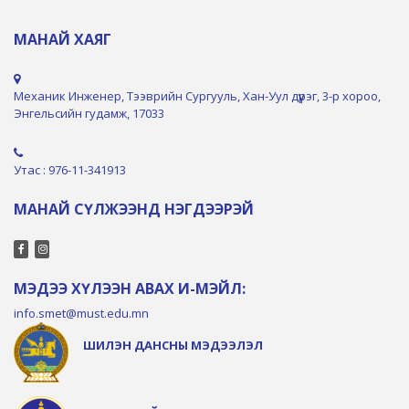
МАНАЙ ХАЯГ
Механик Инженер, Тээврийн Сургууль, Хан-Уул дүүрэг, 3-р хороо,
Энгельсийн гудамж, 17033
Утас : 976-11-341913
МАНАЙ СҮЛЖЭЭНД НЭГДЭЭРЭЙ
МЭДЭЭ ХҮЛЭЭН АВАХ И-МЭЙЛ:
info.smet@must.edu.mn
ШИЛЭН ДАНСНЫ МЭДЭЭЛЭЛ