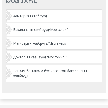
БУСАД ЦЭСҮҮД
Хамтарсан хөтөлбөрүүд
Бакалаврын хөтөлбөрүүд/Мэргэжил/
Магистрын хөтөлбөрүүд/Мэргэжил/
Докторын хөтөлбөрүүд /Мэргэжил /
Танхим ба танхим бус хосолсон бакалаврын
хөтөлбөрүүд