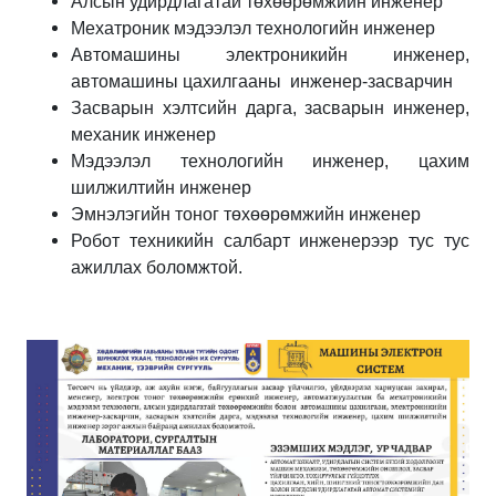
Алсын удирдлагатай төхөөрөмжийн инженер
Мехатроник мэдээлэл технологийн инженер
Автомашины электроникийн инженер,
автомашины цахилгааны инженер-засварчин
Засварын хэлтсийн дарга, засварын инженер,
механик инженер
Мэдээлэл технологийн инженер, цахим
шилжилтийн инженер
Эмнэлэгийн тоног төхөөрөмжийн инженер
Робот техникийн салбарт инженерээр тус тус
ажиллах боломжтой.