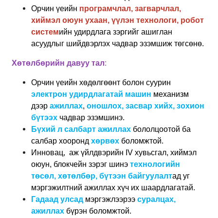
Орчин үеийн
програмчлал, загварчлал,
хиймэл оюун ухаан, үүлэн технологи, робот
систем
ийн удирдлага зэргийг ашиглан
асуудлыг шийдвэрлэх чадвар эзэмшиж төгсөнө.
Хөтөлбөрийн давуу тал
:
Орчин үеийн хөдөлгөөнт болон суурин
электрон удирдлагатай машин
механизм
дээр
ажиллах
,
оношлох, засвар хийх, зохион
бүтээх
чадвар эзэмшинэ.
Бүхий л салбарт ажиллах
бололцоотой ба
салбар хооронд
хөрвөх
боломжтой.
Инновац,
аж үйлдвэрийн IV хувьсгал, хиймэл
оюун, блокчейн
зэрэг
шинэ
технологийн
төсөл, хөтөлбөр, бүтээн байгуулалт
ад уг
мэргэжилтний ажиллах хүч их шаардлагатай.
Гадаад улсад
мэргэжлээрээ
суралцах,
ажиллах
бүрэн боломжтой.