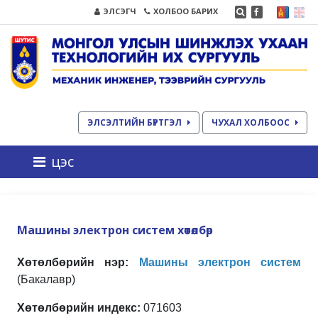
ЭЛСЭГЧ
ХОЛБОО БАРИХ
ЭЛСЭЛТИЙН БҮРТГЭЛ
ЧУХАЛ ХОЛБООС
цэс
Машины электрон систем хөтөлбөр
Хөтөлбөрийн нэр:
Машины электрон систем
(Бакалавр)
Хөтөлбөрийн индекс:
071603