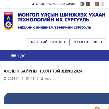
ЭЛСЭГЧ
ХОЛБОО БАРИХ
ЭЛСЭЛТИЙН БҮРТГЭЛ
ЧУХАЛ ХОЛБООС
цэс
АЖЛЫН БАЙРНЫ НЭЭЛТТЭЙ ӨДӨРЛӨГ 2024
2024-04-17
13:16
mes