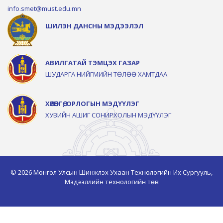
info.smet@must.edu.mn
ШИЛЭН ДАНСНЫ МЭДЭЭЛЭЛ
АВИЛГАТАЙ ТЭМЦЭХ ГАЗАР
ШУДАРГА НИЙГМИЙН ТӨЛӨӨ ХАМТДАА
ХӨРӨНГӨ, ОРЛОГЫН МЭДҮҮЛЭГ
ХУВИЙН АШИГ СОНИРХОЛЫН МЭДҮҮЛЭГ
© 2026 Монгол Улсын Шинжлэх Ухаан Технологийн Их Сургууль,
Мэдээллийн технологийн төв