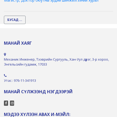
Магистр, Доктор оюутны эрдэм шинжилгээний хурал
БУСАД ...
МАНАЙ ХАЯГ
Механик Инженер, Тээврийн Сургууль, Хан-Уул дүүрэг, 3-р хороо,
Энгельсийн гудамж, 17033
Утас : 976-11-341913
МАНАЙ СҮЛЖЭЭНД НЭГДЭЭРЭЙ
МЭДЭЭ ХҮЛЭЭН АВАХ И-МЭЙЛ: