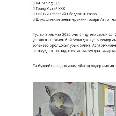
 KA Mining LLC
 Гранд Сутай ХХК
 Нийтийн тээврийн бодлогын газар
 Шүүх шинжилгээний ерөнхий газарь Авто те
Тус арга хэмжээ 2026 оны 04 дүгээр сарын 25
үргэлжлэн зохион байгуулагдах тул өнөөдөр ам
өргөнөөр оролцохыг урьж байна. Арга хэмжээн
нэгжүүд, төгсөгчид, оюутан залуусдаа таларха
Та бүхний цаашдын ажил үйлсэд өндөр амжилт 