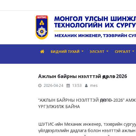
БИДНИЙ ТУХАЙ
ЭЛСЭЛТ
СУРГАЛТ
Ажлын байрны нээлттэй өдөрлөг 2026
2026-04-24
13:53
mes
“АЖЛЫН БАЙРНЫ НЭЭЛТТЭЙ ӨДӨРЛӨГ–2026” АМ
ҮРГЭЛЖИЛЖ БАЙНА
ШУТИС-ийн Механик инженер, тээврийн сургуу
үйлдвэрлэлийн дадлага болон нээлттэй ажлын