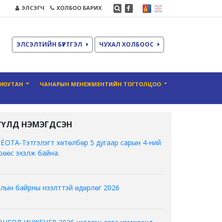
ЭЛСЭГЧ
ХОЛБОО БАРИХ
ЭЛСЭЛТИЙН БҮРТГЭЛ
ЧУХАЛ ХОЛБООС
ОЮУТАН
ЧАНАРЫН МЕНЕЖМЕНТИЙН ТОГТОЛЦОО
ҮҮЛД НЭМЭГДСЭН
ЁОТА-Тэтгэлэгт хөтөлбөр 5 дугаар сарын 4-ний
рөөс эхэлж байна.
лын байрны нээлттэй өдөрлөг 2026