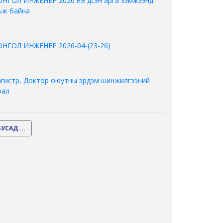
НГОЛ ИНЖЕНЕР 2026 нэгдсэн арга хэмжээнд
ьж байна
НГОЛ ИНЖЕНЕР 2026-04-(23-26)
гистр, Доктор оюутны эрдэм шинжилгээний
рал
БУСАД ...