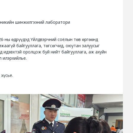
хникийн шинжилгээний лаборатори
–26-ны өдрүүдэд Үйлдвэрчний соёлын төв өргөөнд
жаагүй байгууллага, төгсөгчид, оюутан залуусыг
д идэвхтэй оролцож буй нийт байгууллага, аж ахуйн
л илэрхийлье.
хүсье.