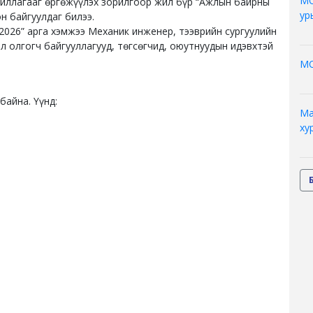
МО
жиллагааг өргөжүүлэх зорилгоор жил бүр “Ажлын байрны
ур
н байгуулдаг билээ.
026” арга хэмжээ Механик инженер, тээврийн сургуулийн
 олгогч байгууллагууд, төгсөгчид, оюутнуудын идэвхтэй
МО
байна. Үүнд:
Ма
ху