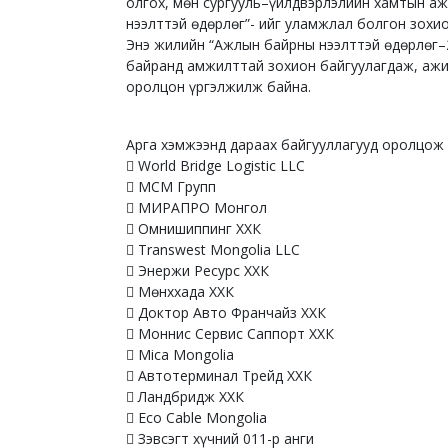
олгох, мөн сургууль–үйлдвэрлэлийн хамтын а
нээлттэй өдөрлөг”- ийг уламжлал болгон зохио
Энэ жилийн “Ажлын байрны нээлттэй өдөрлөг–2
байранд амжилттай зохион байгуулагдаж, ажил
оролцон үргэлжилж байна.
Арга хэмжээнд дараах байгууллагууд оролцож 
 World Bridge Logistic LLC
 МСМ Групп
 МИРАПРО Монгол
 Омнишиппинг ХХК
 Transwest Mongolia LLC
 Энержи Ресурс ХХК
 Мөнххада ХХК
 Доктор Авто Франчайз ХХК
 Моннис Сервис Саппорт ХХК
 Mica Mongolia
 Автотерминал Трейд ХХК
 Ландбридж ХХК
 Eco Cable Mongolia
 Зэвсэгт хүчний 011-р анги