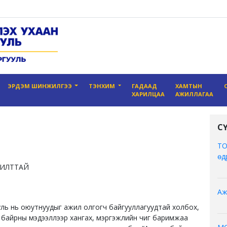
ЭРДЭМ ШИНЖИЛГЭЭ
ТЭНХИМ
ГАДААД
ХАМТЫН
ХАРИЛЦАА
АЖИЛЛАГАА
С
ТО
өд
ЖИЛТТАЙ
Аж
ль нь оюутнуудыг ажил олгогч байгууллагуудтай холбох,
 байрны мэдээллээр хангах, мэргэжлийн чиг баримжаа