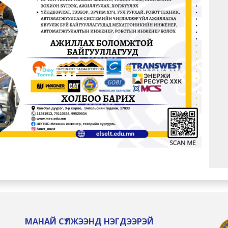
МАНАЙ СҮЛЖЭЭНД НЭГДЭЭРЭЙ