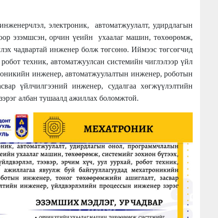
инженерчлэл, электроник, автоматжуулалт, удирдлагын
оор эзэмшсэн, орчин үеийн ухаалаг машин, төхөөрөмж,
үлэх чадвартай инженер болж төгсөнө. Иймээс төгсөгчид
й, робот техник, автоматжуулсан системийн чиглэлээр үйл
троникийн инженер, автоматжуулалтын инженер, роботын
асвар үйлчилгээний инженер, судалгаа хөгжүүлэлтийн
зэрэг албан тушаалд ажиллах боломжтой.