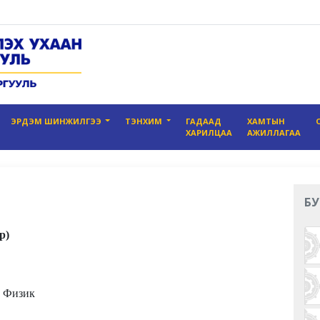
ЭРДЭМ ШИНЖИЛГЭЭ
ТЭНХИМ
ГАДААД
ХАМТЫН
ХАРИЛЦАА
АЖИЛЛАГАА
БУ
р)
, Физик