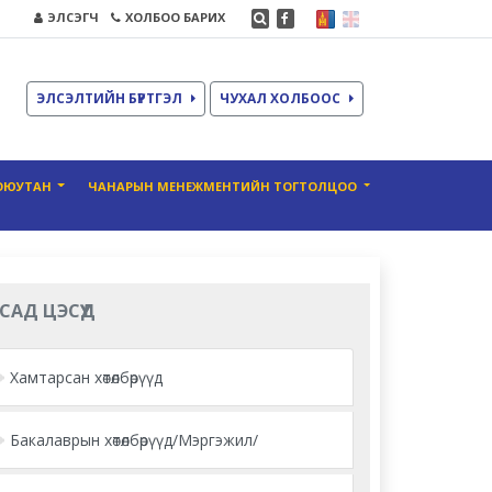
ЭЛСЭГЧ
ХОЛБОО БАРИХ
ЭЛСЭЛТИЙН БҮРТГЭЛ
ЧУХАЛ ХОЛБООС
ОЮУТАН
ЧАНАРЫН МЕНЕЖМЕНТИЙН ТОГТОЛЦОО
САД ЦЭСҮҮД
Хамтарсан хөтөлбөрүүд
Бакалаврын хөтөлбөрүүд/Мэргэжил/