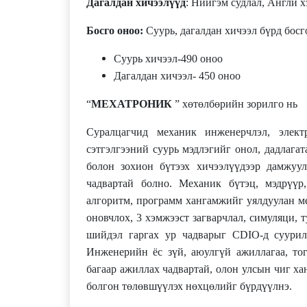
Дагалдан хичээлүүд
: Нийгэм судлал, Англи х
Босго оноо:
Суурь, дагалдан хичээл бүрд босг
Суурь хичээл-490 оноо
Дагалдан хичээл- 450 оноо
“
МЕХАТРОНИК
” хөтөлбөрийн зорилго нь
Суралцагчид механик инженерчлэл, электр
сэтгэлгээний суурь мэдлэгийг онол, дадлага
болон зохион бүтээх хичээлүүдээр дамжуу
чадвартай болно. Механик бүтэц, мэдрүүр
алгоритм, программ хангамжийг уялдуулан ме
оновчлох, 3 хэмжээст загварчлал, симуляци,
шийдэл гаргах ур чадварыг CDIO-д суурил
Инженерийн ёс зүй, аюулгүй ажиллагаа, то
багаар ажиллах чадвартай, олон улсын чиг х
болгон төлөвшүүлэх нөхцөлийг бүрдүүлнэ.