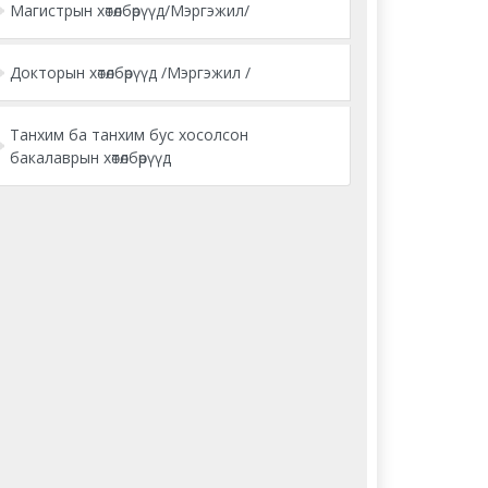
Магистрын хөтөлбөрүүд/Мэргэжил/
Докторын хөтөлбөрүүд /Мэргэжил /
Танхим ба танхим бус хосолсон
бакалаврын хөтөлбөрүүд