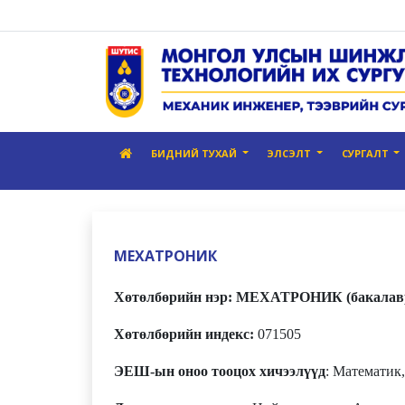
БИДНИЙ ТУХАЙ
ЭЛСЭЛТ
СУРГАЛТ
МЕХАТРОНИК
Хөтөлбөрийн нэр: МЕХАТРОНИК (бакалав
Хөтөлбөрийн индекс:
071505
ЭЕШ-ын оноо тооцох хичээлүүд
: Математик