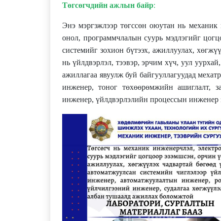
Төгсөгчдийн ажлын байр
:
Энэ мэргэжлээр төгссөн оюутан нь механик 
онол, программчлалын суурь мэдлэгийг цогц
системийг зохион бүтээх, ажиллуулах, хөгжү
нь үйлдвэрлэл, тээвэр, эрчим хүч, уул уурха
ажиллагаа явуулж буй байгууллагуудад меха
инженер, тоног төхөөрөмжийн ашиглалт, з
инженер, үйлдвэрлэлийн процессын инженер 