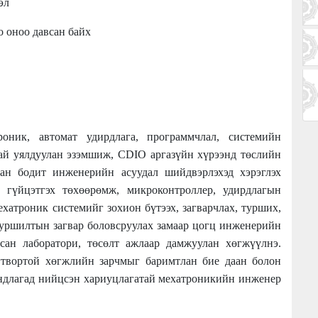
эл
о оноо давсан байх
оник, автомат удирдлага, программчлал, системийн
тай уялдуулан эзэмшиж, CDIO аргазүйн хүрээнд төслийн
лан бодит инженерийн асуудал шийдвэрлэхэд хэрэглэх
, гүйцэтгэх төхөөрөмж, микроконтроллер, удирдлагын
хатроник системийг зохион бүтээх, загварчлах, турших,
 туршилтын загвар боловсруулах замаар цогц инженерийн
сан лаборатори, төсөлт ажлаар дамжуулан хөгжүүлнэ.
гтвортой хөгжлийн зарчмыг баримтлан бие даан болон
андлагад нийцсэн хариуцлагатай мехатроникийн инженер