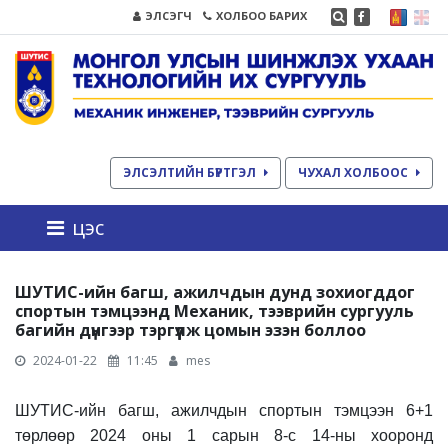
ЭЛСЭГЧ
ХОЛБОО БАРИХ
ЭЛСЭЛТИЙН БҮРТГЭЛ
ЧУХАЛ ХОЛБООС
цэс
ШУТИС-ийн багш, ажилчдын дунд зохиогддог
спортын тэмцээнд Механик, тээврийн сургууль
багийн дүнгээр тэргүүлж цомын эзэн боллоо
2024-01-22
11:45
mes
ШУТИС-ийн багш, ажилчдын спортын тэмцээн 6+1
төрлөөр
2024 оны
1 сарын
8
-с
14
-ны хооронд