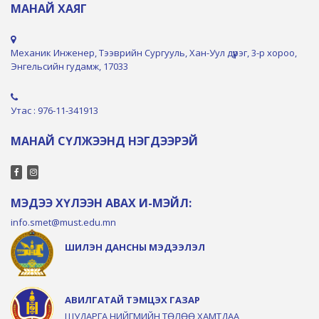
МАНАЙ ХАЯГ
Механик Инженер, Тээврийн Сургууль, Хан-Уул дүүрэг, 3-р хороо,
Энгельсийн гудамж, 17033
Утас : 976-11-341913
МАНАЙ СҮЛЖЭЭНД НЭГДЭЭРЭЙ
МЭДЭЭ ХҮЛЭЭН АВАХ И-МЭЙЛ:
info.smet@must.edu.mn
ШИЛЭН ДАНСНЫ МЭДЭЭЛЭЛ
АВИЛГАТАЙ ТЭМЦЭХ ГАЗАР
ШУДАРГА НИЙГМИЙН ТӨЛӨӨ ХАМТДАА