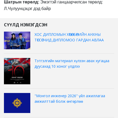
Шатрын төрөлд:
Э
мэгтэй ганцаарчилсан төрөлд:
Л.Чулуунцэцэг
дэд
байр
СҮҮЛД НЭМЭГДСЭН
ХОС ДИПЛОМЫН ХӨТӨЛБӨРИЙН АНХНЫ
ТӨГСӨГЧИД ДИПЛОМОО ГАРДАН АВЛАА
Тэтгэлгийн материал хүлээн авах хугацаа
дуусахад 10 хоног үлдлээ
"Монгол инженер 2026" үйл ажиллагаа
амжилттай болж өнгөрлөө