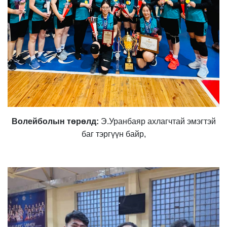
Волейболын төрөлд:
Э.Уранбаяр ахлагчтай эмэгтэй
баг тэргүүн байр,