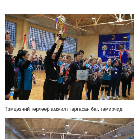
Тэмцээний төрлөөр амжилт гаргасан баг, тамирчид: