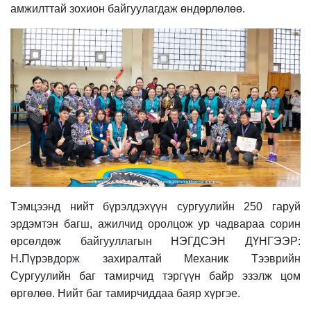
амжилттай зохион байгуулагдаж өндөрлөлөө.
Тэмцээнд нийт бүрэлдэхүүн сургуулийн 250 гаруй
эрдэмтэн багш, ажилчид оролцож ур чадвараа сорин
өрсөлдөж байгууллагын НЭГДСЭН ДҮНГЭЭР:
Н.Пүрэвдорж
захиралтай Механик Тээврийн
Сургуулийн баг тамирчид тэргүүн байр эзэлж цом
өргөлөө. Нийт баг тамирчиддаа баяр хүргэе.