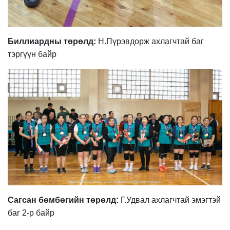
Биллиардны төрөлд:
Н.Пүрэвдорж
ахлагчтай
баг
тэргүүн
байр
Сагсан бөмбөгийн төрөлд:
Г.Удвал ахлагчтай эмэгтэй
баг
2
-р байр