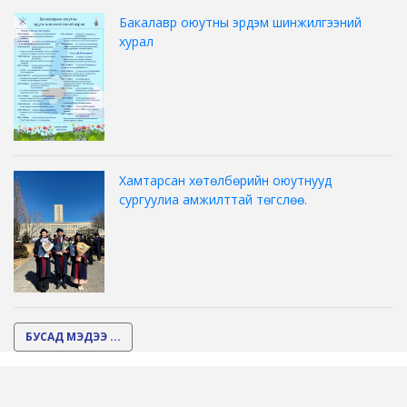
Бакалавр оюутны эрдэм шинжилгээний
хурал
Хамтарсан хөтөлбөрийн оюутнууд
сургуулиа амжилттай төгслөө.
БУСАД МЭДЭЭ ...