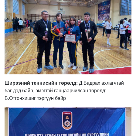
Ширээний теннисийн төрөлд:
Д.Бадрах
ахлагчтай
баг
дэд
байр
,
эмэгтэй ганцаарчилсан төрөлд:
Б.
Отгонхишиг
тэргүүн
байр