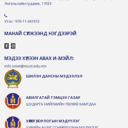
Энгельсийн гудамж, 17033
Утас : 976-11-341913
МАНАЙ СҮЛЖЭЭНД НЭГДЭЭРЭЙ
МЭДЭЭ ХҮЛЭЭН АВАХ И-МЭЙЛ:
info.smet@must.edu.mn
ШИЛЭН ДАНСНЫ МЭДЭЭЛЭЛ
АВИЛГАТАЙ ТЭМЦЭХ ГАЗАР
ШУДАРГА НИЙГМИЙН ТӨЛӨӨ ХАМТДАА
ХӨРӨНГӨ, ОРЛОГЫН МЭДҮҮЛЭГ
ХУВИЙН АШИГ СОНИРХОЛЫН МЭДҮҮЛЭГ