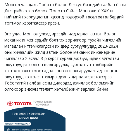
Монгол улс дахь Тоёота болон Лексус брэндийн албан ёсны
Дистрибьютер болох
“Тоёота Сэйлс Монголиа” ХХК нь
нийгмийн хариуцлагын хүрээнд тодорхой төсөл хөтөлбөрүүдийг
тогтмол хэрэгжүүлсээр ирсэн.
Энэ удаа Монгол улсад ирээдүйн чадварлаг автын болон
механик инженерүүдийг бэлтгэх зорилгоор тухайн чиглэлийн,
магадлан итгэмжлэгдсэн их дээд сургуулиудад 2023-2024
оны хичээлийн жилд автын болон механик инженерийн
чиглэлээр 2 эсвэл 3-р курст суралцаж буй, идэвх зүтгэлтэй
оюутнуудыг сонгон шалгаруулж, сургалтын төлбөрийн
тэтгэлэг олгохоос гадна сонгон шалгаруулалтад тэнцсэн
оюутнууд тэтгэлэгт хамрагдсаны дараа мэргэжлээрээ
Тоёотагийн албан ёсны дилерүүдэд ажиллах боломжийг
олгохоор энэхүү тэтгэлэгт хөтөлбөрийг зарлаж байна.