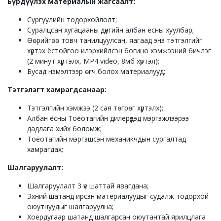
Бүрдүүлэх материалын жагсаалт
:
Сургуулийн тодорхойлолт;
Суралцсан хугацааны дүнгийн албан ёсны хуулбар;
Өөрийгөө товч танилцуулсан, яагаад энэ тэтгэлгийг
хүртэх ёстойгоо илэрхийлсэн богино хэмжээний бичлэг
(2 минут хүртэлх, MP4 video, 8мб хүртэл);
Бусад нэмэлтээр өгч болох материалууд;
Тэтгэлэгт хамрагдсанаар
:
Тэтгэлгийн хэмжээ (2 сая төгрөг хүртэлх);
Албан ёсны Тоёотагийн дилерүүдэд мэргэжлээрээ
дадлага хийх боломж;
Тоёотагийн мэргэшсэн механикчдын сургалтад
хамрагдах;
Шалгаруулалт
:
Шалгаруулалт 3 үе шаттай явагдана;
Эхний шатанд ирсэн материалуудыг судалж тодорхой
оюутнуудыг шалгаруулна;
Хоёрдугаар шатанд шалгарсан оюутантай ярилцлага