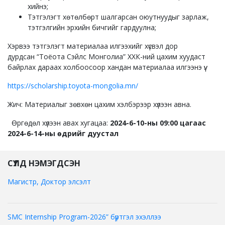
хийнэ;
Тэтгэлэгт хөтөлбөрт шалгарсан оюутнуудыг зарлаж,
тэтгэлгийн эрхийн бичгийг гардуулна;
Хэрвээ тэтгэлэгт материалаа илгээхийг хүсвэл дор
дурдсан
“Тоёота Сэйлс Монголиа” ХХК-ний цахим хуудаст
байрлах дараах холбоосоор хандан материалаа илгээнэ үү.
https://scholarship.toyota-mongolia.mn/
Жич: Материалыг зөвхөн цахим хэлбэрээр хүлээн авна.
Өргөдөл хүлээн авах хугацаа:
2024-6-10-ны 09:00 цагаас
2024-6-14-ны өдрийг дуустал
СҮҮЛД НЭМЭГДСЭН
Магистр, Доктор элсэлт
SMC Internship Program-2026” бүртгэл эхэллээ