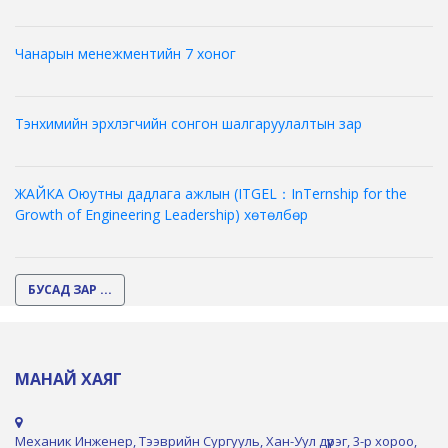
Чанарын менежментийн 7 хоног
Тэнхимийн эрхлэгчийн сонгон шалгаруулалтын зар
ЖАЙКА Оюутны дадлага ажлын (ITGEL：InTernship for the
Growth of Engineering Leadership) хөтөлбөр
БУСАД ЗАР ...
МАНАЙ ХАЯГ
Механик Инженер, Тээврийн Сургууль, Хан-Уул дүүрэг, 3-р хороо,