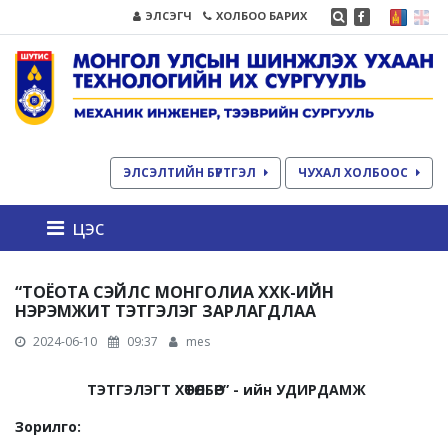
ЭЛСЭГЧ
ХОЛБОО БАРИХ
ЭЛСЭЛТИЙН БҮРТГЭЛ
ЧУХАЛ ХОЛБООС
цэс
“ТОЁОТА СЭЙЛС МОНГОЛИА ХХК-ИЙН
НЭРЭМЖИТ ТЭТГЭЛЭГ ЗАРЛАГДЛАА
2024-06-10
09:37
mes
ТЭТГЭЛЭГТ ХӨТӨЛБӨР
” -
ийн УДИРДАМЖ
Зорилго
: