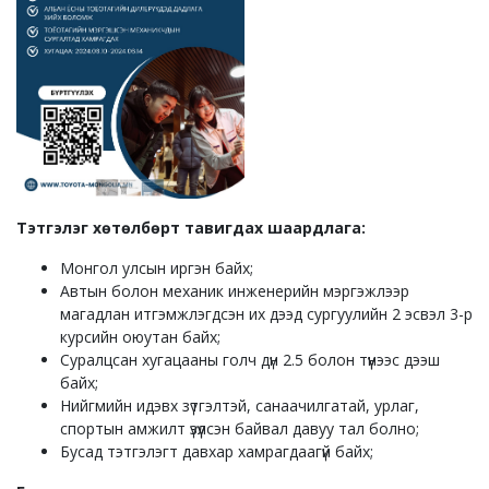
Тэтгэлэг хөтөлбөрт тавигдах шаардлага
:
Монгол улсын иргэн байх;
Автын болон механик инженерийн мэргэжлээр
магадлан итгэмжлэгдсэн их дээд сургуулийн 2 эсвэл 3-р
курсийн оюутан байх;
Суралцсан хугацааны голч дүн 2.5 болон түүнээс дээш
байх;
Нийгмийн идэвх зүтгэлтэй, санаачилгатай, урлаг,
спортын амжилт үзүүлсэн байвал давуу тал болно;
Бусад тэтгэлэгт давхар хамрагдаагүй байх;