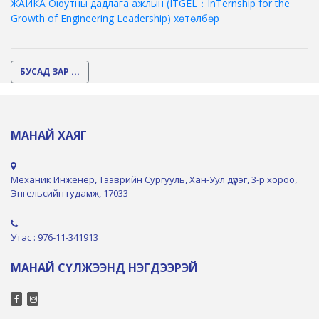
ЖАЙКА Оюутны дадлага ажлын (ITGEL：InTernship for the
Growth of Engineering Leadership) хөтөлбөр
БУСАД ЗАР ...
МАНАЙ ХАЯГ
Механик Инженер, Тээврийн Сургууль, Хан-Уул дүүрэг, 3-р хороо,
Энгельсийн гудамж, 17033
Утас : 976-11-341913
МАНАЙ СҮЛЖЭЭНД НЭГДЭЭРЭЙ