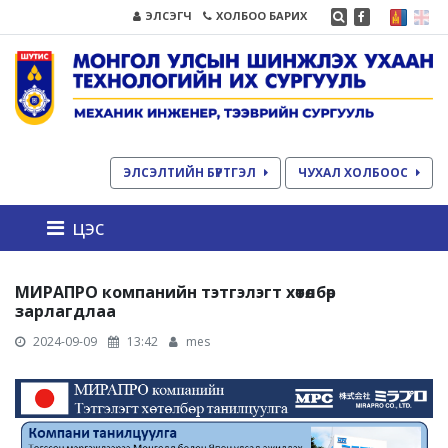
ЭЛСЭГЧ
ХОЛБОО БАРИХ
ЭЛСЭЛТИЙН БҮРТГЭЛ
ЧУХАЛ ХОЛБООС
цэс
МИРАПРО компанийн тэтгэлэгт хөтөлбөр
зарлагдлаа
2024-09-09
13:42
mes