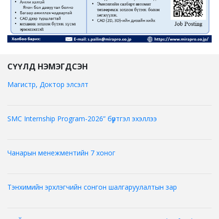
СҮҮЛД НЭМЭГДСЭН
Магистр, Доктор элсэлт
SMC Internship Program-2026” бүртгэл эхэллээ
Чанарын менежментийн 7 хоног
Тэнхимийн эрхлэгчийн сонгон шалгаруулалтын зар