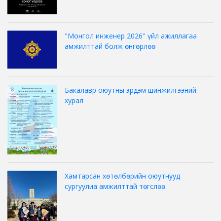
"Монгол инженер 2026" үйл ажиллагаа
амжилттай болж өнгөрлөө
Бакалавр оюутны эрдэм шинжилгээний
хурал
Хамтарсан хөтөлбөрийн оюутнууд
сургуулиа амжилттай төгслөө.