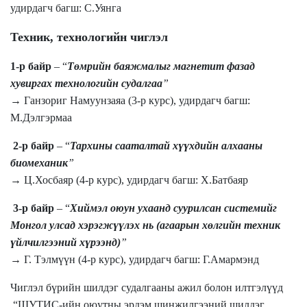
удирд
агч
багш: С.Уянга
Техник, технологийн чиглэл
1-р байр
– “
Төмрийн баяжмалыг магнетит фазад
хувиргах технологийн судалгаа
”
→ Ганзориг Намуунзаяа (3-р курс), удирд
агч
багш:
М.Дэлгэрмаа
2-р байр
– “
Тархины сааталтай хүүхдийн алха
аны
биомеханик
”
→ Ц.Хосбаяр (
4-р курс
), удирд
агч
багш: Х.Батбаяр
3-р байр
– “
Хиймэл оюун ухаанд суурилсан системийг
Монгол улсад хэрэгжүүлэх нь (
а
гаарын хөлгийн техник
үйлчилгээний хүрээнд)
”
→ Г
.
Тэлмүүн (
4-р курс
), удирд
агч
багш: Г.Амармэнд
Чиглэл бүрийн ш
илдэг
судалгааны ажил болон илтгэлүүд
“
ШУТИС-ийн оюутны эрдэм шинжилгээний шилдэг