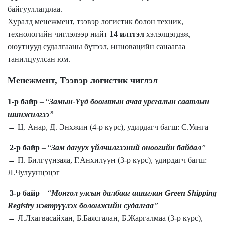
байгуулла
гдлаа
.
Хуралд менежмент, тээвэр логистик болон техник
,
технологийн чиглэлээр нийт
14 илтгэл
хэлэлцэгдэж,
оюутнууд судалгааны бүтээл, инновацийн санаагаа
танилцуулсан юм.
Менежмент
, Тээвэр логистик
чиглэл
1-р байр
– “
Замын-Үүд боомтын ачаа урсгалын саатлын
шинжилгээ
”
→ Ц
.
Анар
, Д. Энхжин
(4-р курс), удирд
агч
багш: С.Уянга
2-р байр
– “
Зам дагуух үйлчилгээний өнөөгийн байдал
”
→ П. Билгүүнзаяа
, Г.Анхилуун
(3-р курс), удир
дагч
багш:
Л.Чулуунцэцэг
3-р байр
– “
Монгол улсын далбааг ашиглан Green Shipping
Registry нэвтрүүлэх боломжийн судалгаа
”
→ Л.Лхагвасайхан,
Б.Баясгалан, Б.Жаргалмаа
(3-р курс),