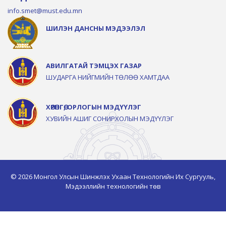
info.smet@must.edu.mn
ШИЛЭН ДАНСНЫ МЭДЭЭЛЭЛ
АВИЛГАТАЙ ТЭМЦЭХ ГАЗАР
ШУДАРГА НИЙГМИЙН ТӨЛӨӨ ХАМТДАА
ХӨРӨНГӨ, ОРЛОГЫН МЭДҮҮЛЭГ
ХУВИЙН АШИГ СОНИРХОЛЫН МЭДҮҮЛЭГ
© 2026 Монгол Улсын Шинжлэх Ухаан Технологийн Их Сургууль,
Мэдээллийн технологийн төв