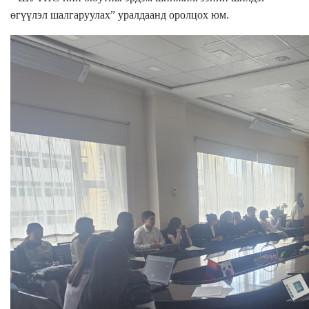
өгүүлэл шалгаруулах
”
уралдаанд оролцох юм.