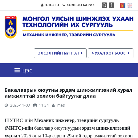
ЭЛСЭГЧ
ХОЛБОО БАРИХ
ЭЛСЭЛТИЙН БҮРТГЭЛ
ЧУХАЛ ХОЛБООС
цэс
Бакалаврын оюутны эрдэм шинжилгээний хурал
амжилттай зохион байгуулагдлаа
2025-11-03
11:34
mes
ШУТИС-ийн
Механик инженер, тээврийн сургууль
(МИТС)
-ийн
бакалавр оюутнууд
ын
эрдэм шинжилгээний
хурл
ал
2025 оны 10-р сарын 29-ний өдөр амжилттай зохион