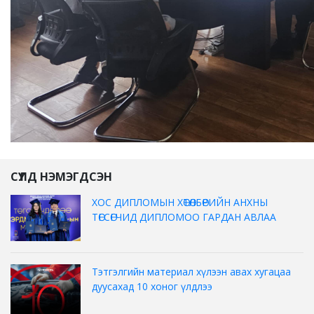
СҮҮЛД НЭМЭГДСЭН
ХОС ДИПЛОМЫН ХӨТӨЛБӨРИЙН АНХНЫ
ТӨГСӨГЧИД ДИПЛОМОО ГАРДАН АВЛАА
Тэтгэлгийн материал хүлээн авах хугацаа
дуусахад 10 хоног үлдлээ