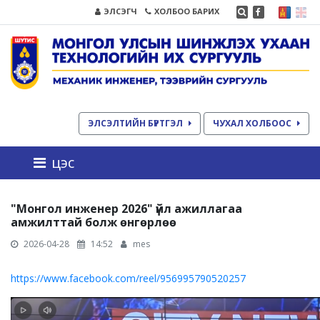
ЭЛСЭГЧ
ХОЛБОО БАРИХ
ЭЛСЭЛТИЙН БҮРТГЭЛ
ЧУХАЛ ХОЛБООС
цэс
"Монгол инженер 2026" үйл ажиллагаа
амжилттай болж өнгөрлөө
2026-04-28
14:52
mes
https://www.facebook.com/reel/956995790520257