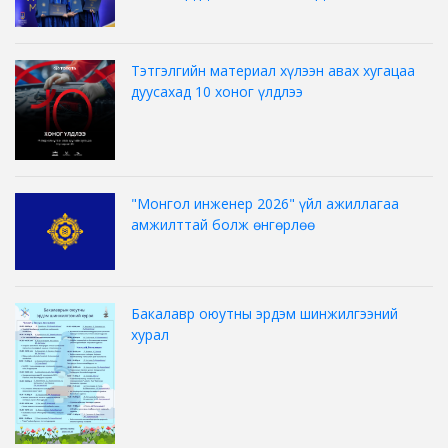
Тэтгэлгийн материал хүлээн авах хугацаа
дуусахад 10 хоног үлдлээ
"Монгол инженер 2026" үйл ажиллагаа
амжилттай болж өнгөрлөө
Бакалавр оюутны эрдэм шинжилгээний
хурал