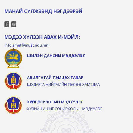
МАНАЙ СҮЛЖЭЭНД НЭГДЭЭРЭЙ
МЭДЭЭ ХҮЛЭЭН АВАХ И-МЭЙЛ:
info.smet@must.edu.mn
ШИЛЭН ДАНСНЫ МЭДЭЭЛЭЛ
АВИЛГАТАЙ ТЭМЦЭХ ГАЗАР
ШУДАРГА НИЙГМИЙН ТӨЛӨӨ ХАМТДАА
ХӨРӨНГӨ, ОРЛОГЫН МЭДҮҮЛЭГ
ХУВИЙН АШИГ СОНИРХОЛЫН МЭДҮҮЛЭГ