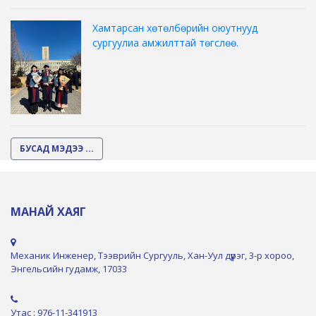
Хамтарсан хөтөлбөрийн оюутнууд
сургуулиа амжилттай төгслөө.
БУСАД МЭДЭЭ ...
МАНАЙ ХАЯГ
Механик Инженер, Тээврийн Сургууль, Хан-Уул дүүрэг, 3-р хороо,
Энгельсийн гудамж, 17033
Утас : 976-11-341913