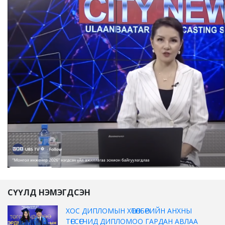
СҮҮЛД НЭМЭГДСЭН
ХОС ДИПЛОМЫН ХӨТӨЛБӨРИЙН АНХНЫ
ТӨГСӨГЧИД ДИПЛОМОО ГАРДАН АВЛАА