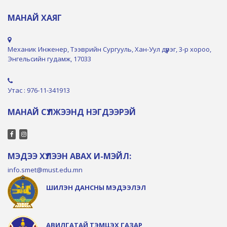
МАНАЙ ХАЯГ
Механик Инженер, Тээврийн Сургууль, Хан-Уул дүүрэг, 3-р хороо,
Энгельсийн гудамж, 17033
Утас : 976-11-341913
МАНАЙ СҮЛЖЭЭНД НЭГДЭЭРЭЙ
МЭДЭЭ ХҮЛЭЭН АВАХ И-МЭЙЛ:
info.smet@must.edu.mn
ШИЛЭН ДАНСНЫ МЭДЭЭЛЭЛ
АВИЛГАТАЙ ТЭМЦЭХ ГАЗАР