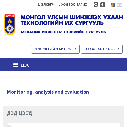
ЭЛСЭГЧ
ХОЛБОО БАРИХ
ЭЛСЭЛТИЙН БҮРТГЭЛ
ЧУХАЛ ХОЛБООС
цэс
Monitoring, analysis and evaluation
ДЭД ЦЭСҮҮД